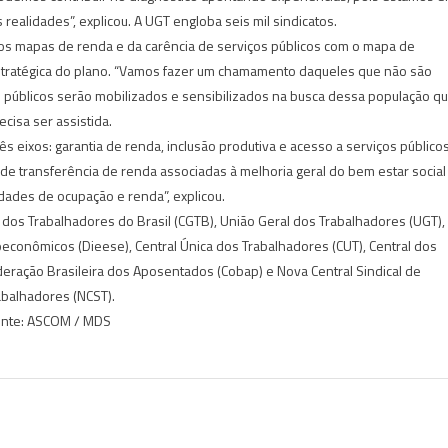
realidades”, explicou. A UGT engloba seis mil sindicatos.
 os mapas de renda e da carência de serviços públicos com o mapa de
estratégica do plano. “Vamos fazer um chamamento daqueles que não são
es públicos serão mobilizados e sensibilizados na busca dessa população q
ecisa ser assistida.
 eixos: garantia de renda, inclusão produtiva e acesso a serviços públicos
 transferência de renda associadas à melhoria geral do bem estar social
dades de ocupação e renda”, explicou.
 dos Trabalhadores do Brasil (CGTB), União Geral dos Trabalhadores (UGT),
oeconômicos (Dieese), Central Única dos Trabalhadores (CUT), Central dos
deração Brasileira dos Aposentados (Cobap) e Nova Central Sindical de
abalhadores (NCST).
nte: ASCOM / MDS