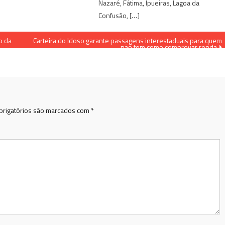
Nazaré, Fátima, Ipueiras, Lagoa da
Confusão, […]
o da
Carteira do Idoso garante passagens interestaduais para quem
não tem como comprovar renda
rigatórios são marcados com
*