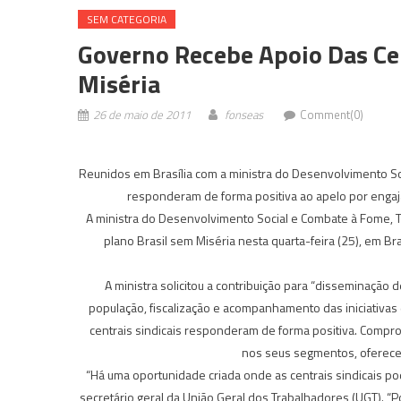
SEM CATEGORIA
Governo Recebe Apoio Das Cen
Miséria
26 de maio de 2011
fonseas
Comment(0)
Reunidos em Brasília com a ministra do Desenvolvimento S
responderam de forma positiva ao apelo por enga
A ministra do Desenvolvimento Social e Combate à Fome, Te
plano Brasil sem Miséria nesta quarta-feira (25), em Br
A ministra solicitou a contribuição para “disseminação 
população, fiscalização e acompanhamento das iniciativas 
centrais sindicais responderam de forma positiva. Compr
nos seus segmentos, oferec
“Há uma oportunidade criada onde as centrais sindicais po
secretário geral da União Geral dos Trabalhadores (UGT). 