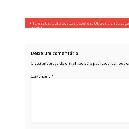
Navegação
Tereza Campello destaca papel das ONGs na erradicaçã
miséria
de
Post
Deixe um comentário
O seu endereço de e-mail não será publicado.
Campos ob
Comentário
*