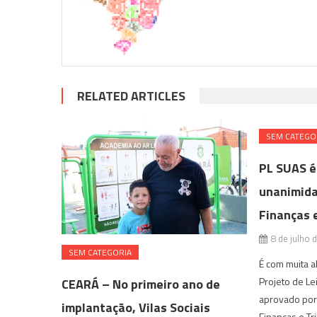
RELATED ARTICLES
SEM CATEGO
PL SUAS é
unanimida
Finanças 
8 de julho 
SEM CATEGORIA
É com muita a
Projeto de Le
CEARÁ – No primeiro ano de
aprovado por
implantação, Vilas Sociais
Finanças e Tr