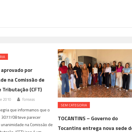
RIA
 aprovado por
de na Comissão de
e Tributação (CFT)
de 2010
fonseas
SEM CATEGORIA
legria que informamos que o
i 3077/08 teve parecer
TOCANTINS – Governo do
 unanimidade na Comissão de
Tocantins entrega nova sede d
ibutação (CFT) isso é um