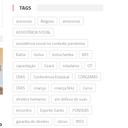
TAGS
acessuas
Alagoas
amazonas
ASSISTÊNCIA SOCIAL
assistência social no contexto pandemia
Bahia
bolsa
bolsa família
BPC
capacitação
Ceará
cidadania
CIT
CNAS
Conferência Estadual
CONGEMAS
CRAS
criança
criança feliz
Curso
direitos humanos
em defesa do suas
encontro
Espirito Santo
FONSEAS
garantia de direitos
idoso
INSS
o