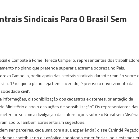
trais Sindicais Para O Brasil Sem
ocial e Combate à Fome, Tereza Campello, representantes dos trabalhador
jamento no plano que pretende superar a extrema pobreza no País.
reza Campello, pediu apoio das centrais sindicais durante reunião sobre 
asília. “Para que o plano seja bem sucedido, é preciso o envolvimento da
sociedade civil”.
de informações, disponibilização dos cadastros existentes, orientação da
do Ministério e apoio das ações de sensibilização”. Os representantes das
ometeram-se com a divulgação das informações sobre o Brasil sem Miséria
eram apoio. Também apresentaram sugestões.
dem ser parceiras, cada uma com a sua experiência”, disse Canindé Pegado
“Podemos contribuir no diagnóstico apontando experiências, pois estamos 