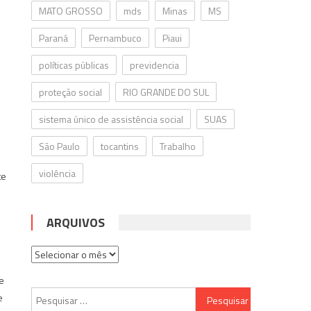
MATO GROSSO
mds
Minas
MS
Paraná
Pernambuco
Piaui
políticas públicas
previdencia
proteção social
RIO GRANDE DO SUL
sistema único de assistência social
SUAS
São Paulo
tocantins
Trabalho
violência
te
ARQUIVOS
m
Arquivos
ve
Pesquisar
e