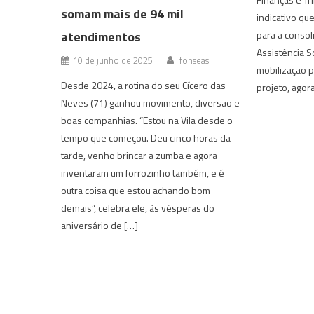
somam mais de 94 mil
indicativo qu
atendimentos
para a consol
Assistência S
10 de junho de 2025
fonseas
mobilização p
Desde 2024, a rotina do seu Cícero das
projeto, agora
Neves (71) ganhou movimento, diversão e
boas companhias. “Estou na Vila desde o
tempo que começou. Deu cinco horas da
tarde, venho brincar a zumba e agora
inventaram um forrozinho também, e é
outra coisa que estou achando bom
demais”, celebra ele, às vésperas do
aniversário de […]