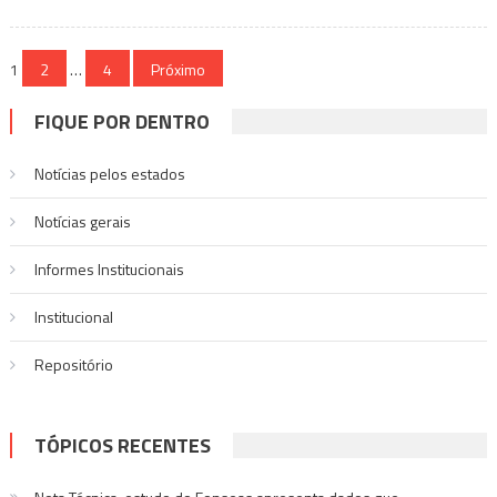
Navegação
1
2
…
4
Próximo
por
FIQUE POR DENTRO
posts
Notícias pelos estados
Notí­cias gerais
Informes Institucionais
Institucional
Repositório
TÓPICOS RECENTES