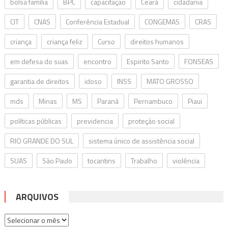
bolsa família
BPC
capacitação
Ceará
cidadania
CIT
CNAS
Conferência Estadual
CONGEMAS
CRAS
criança
criança feliz
Curso
direitos humanos
em defesa do suas
encontro
Espirito Santo
FONSEAS
garantia de direitos
idoso
INSS
MATO GROSSO
mds
Minas
MS
Paraná
Pernambuco
Piaui
políticas públicas
previdencia
proteção social
RIO GRANDE DO SUL
sistema único de assistência social
SUAS
São Paulo
tocantins
Trabalho
violência
ARQUIVOS
Arquivos