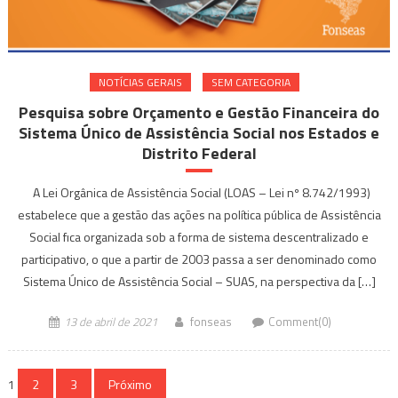
NOTÍ­CIAS GERAIS
SEM CATEGORIA
Pesquisa sobre Orçamento e Gestão Financeira do
Sistema Único de Assistência Social nos Estados e
Distrito Federal
A Lei Orgânica de Assistência Social (LOAS – Lei nº 8.742/1993)
estabelece que a gestão das ações na política pública de Assistência
Social fıca organizada sob a forma de sistema descentralizado e
participativo, o que a partir de 2003 passa a ser denominado como
Sistema Único de Assistência Social – SUAS, na perspectiva da […]
13 de abril de 2021
fonseas
Comment(0)
Navegação
1
2
3
Próximo