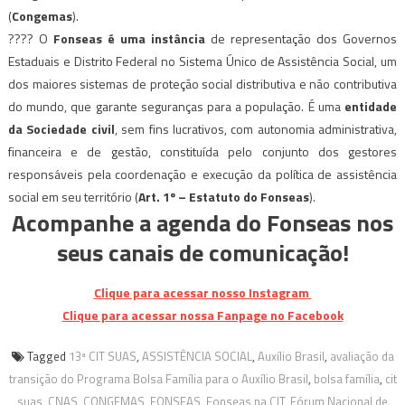
(
Congemas
).
???? O
Fonseas é uma instância
de representação dos Governos
Estaduais e Distrito Federal no Sistema Único de Assistência Social, um
dos maiores sistemas de proteção social distributiva e não contributiva
do mundo, que garante seguranças para a população. É uma
entidade
da Sociedade civil
, sem fins lucrativos, com autonomia administrativa,
financeira e de gestão, constituída pelo conjunto dos gestores
responsáveis pela coordenação e execução da política de assistência
social em seu território (
Art. 1º – Estatuto do Fonseas
).
Acompanhe a agenda do Fonseas nos
seus canais de comunicação!
Clique para acessar nosso Instagram
Clique para acessar nossa Fanpage no Facebook
Tagged
13ª CIT SUAS
,
ASSISTÊNCIA SOCIAL
,
Auxílio Brasil
,
avaliação da
transição do Programa Bolsa Família para o Auxílio Brasil
,
bolsa família
,
cit
suas
,
CNAS
,
CONGEMAS
,
FONSEAS
,
Fonseas na CIT
,
Fórum Nacional de