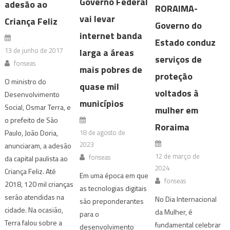
Governo Federal
adesão ao
RORAIMA-
vai levar
Criança Feliz
Governo do
internet banda
Estado conduz
13 de junho de 2017
larga a áreas
serviços de
fonseas
mais pobres de
proteção
O ministro do
quase mil
voltados à
Desenvolvimento
municípios
Social, Osmar Terra, e
mulher em
o prefeito de São
Roraima
18 de agosto de
Paulo, João Doria,
2023
anunciaram, a adesão
12 de março de
fonseas
da capital paulista ao
2024
Criança Feliz. Até
Em uma época em que
fonseas
2018, 120 mil crianças
as tecnologias digitais
serão atendidas na
No Dia Internacional
são preponderantes
cidade. Na ocasião,
da Mulher, é
para o
Terra falou sobre a
fundamental celebrar
desenvolvimento