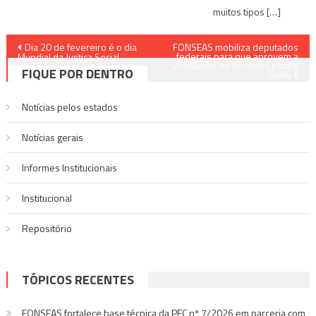
muitos tipos […]
Navegação
Dia 20 de fevereiro é o dia
FONSEAS mobiliza deputados
federais para que aprovem a
Mundial da Justiça Social
vinculação de recursos para o
de
FIQUE POR DENTRO
SUAS
Post
Notícias pelos estados
Notí­cias gerais
Informes Institucionais
Institucional
Repositório
TÓPICOS RECENTES
FONSEAS fortalece base técnica da PEC nº 7/2026 em parceria com