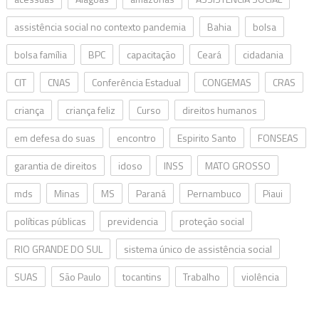
assistência social no contexto pandemia
Bahia
bolsa
bolsa família
BPC
capacitação
Ceará
cidadania
CIT
CNAS
Conferência Estadual
CONGEMAS
CRAS
criança
criança feliz
Curso
direitos humanos
em defesa do suas
encontro
Espirito Santo
FONSEAS
garantia de direitos
idoso
INSS
MATO GROSSO
mds
Minas
MS
Paraná
Pernambuco
Piaui
políticas públicas
previdencia
proteção social
RIO GRANDE DO SUL
sistema único de assistência social
SUAS
São Paulo
tocantins
Trabalho
violência