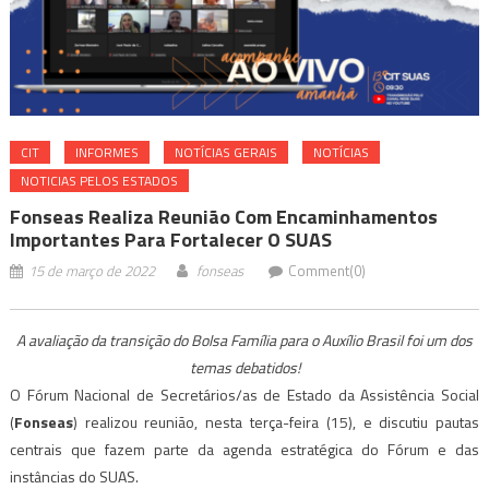
CIT
INFORMES
NOTÍ­CIAS GERAIS
NOTÍCIAS
NOTICIAS PELOS ESTADOS
Fonseas Realiza Reunião Com Encaminhamentos
Importantes Para Fortalecer O SUAS
15 de março de 2022
fonseas
Comment(0)
A avaliação da transição do Bolsa Família para o Auxílio Brasil foi um dos
temas debatidos!
O Fórum Nacional de Secretários/as de Estado da Assistência Social
(
Fonseas
) realizou reunião, nesta terça-feira (15), e discutiu pautas
centrais que fazem parte da agenda estratégica do Fórum e das
instâncias do SUAS.