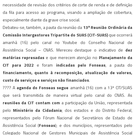
necessidade de revisão dos critérios de corte de renda e de definição
da fila para acesso ao programa, visando a ampliação de cobertura,
especialmente diante da grave crise social.
Debateu-se, também, a pauta da reunião da
13ª Reunião Ordinária da
Comissão Intergestores Tripartite do SUAS (CIT-SUAS)
que ocorrerá
amanhã (16) pelo canal no Youtube do Conselho Nacional de
Assistência Social – CNAS. Mereceu destaque o indicativo de
dez
matérias represadas
e que merecem atenção no
Planejamento da
CIT para 2022
e foram
indicadas pelo Fonseas
, a pauta do
financiamento, quanto à recomposição, atualização de valores,
custo de serviços e serviços não financiados
.
???? A
agenda do Fonseas segue
amanhã (16) com a 13ª CIT/SUAS
que será transmitida de maneira virtual pelo canal do CNAS. As
reuniões da CIT contam com
a participação da União, representada
pelo
Ministério da Cidadania
; dos estados e do Distrito Federal,
representados pelo Fórum Nacional de Secretários de Estado de
Assistência Social (
Fonseas
); e dos municípios, representados pelo
Colegiado Nacional de Gestores Municipais de Assistência Social