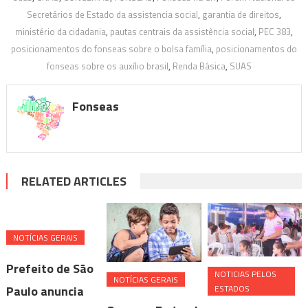
Secretários de Estado da assistencia social
,
garantia de direitos
,
ministério da cidadania
,
pautas centrais da assistência social
,
PEC 383
,
posicionamentos do fonseas sobre o bolsa família
,
posicionamentos do
fonseas sobre os auxílio brasil
,
Renda Básica
,
SUAS
Fonseas
RELATED ARTICLES
NOTÍ­CIAS GERAIS
Prefeito de São
NOTICIAS PELOS
NOTÍ­CIAS GERAIS
ESTADOS
Paulo anuncia