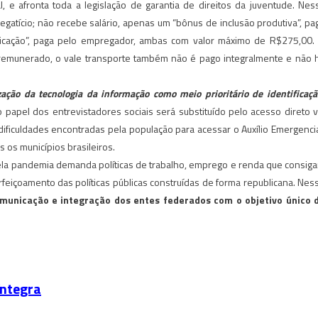
l, e afronta toda a legislação de garantia de direitos da juventude. Nes
gatício; não recebe salário, apenas um “bônus de inclusão produtiva”, pa
ificação”, paga pelo empregador, ambas com valor máximo de R$275,00.
 remunerado, o vale transporte também não é pago integralmente e não 
ização da tecnologia da informação como meio prioritário de identificaçã
o papel dos entrevistadores sociais será substituído pelo acesso direto v
dificuldades encontradas pela população para acessar o Auxílio Emergencia
 os municípios brasileiros.
pela pandemia demanda políticas de trabalho, emprego e renda que consig
feiçoamento das políticas públicas construídas de forma republicana. Nes
omunicação e integração dos entes federados com o objetivo único 
íntegra