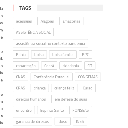
TAGS
da
 o
acessuas
Alagoas
amazonas
as
am
ASSISTÊNCIA SOCIAL
de
assistência social no contexto pandemia
do
Bahia
bolsa
bolsa família
BPC
l.
ão
capacitação
Ceará
cidadania
CIT
la
CNAS
Conferência Estadual
CONGEMAS
de
CRAS
criança
criança feliz
Curso
 e
direitos humanos
em defesa do suas
em
uo
encontro
Espirito Santo
FONSEAS
do
garantia de direitos
idoso
INSS
da