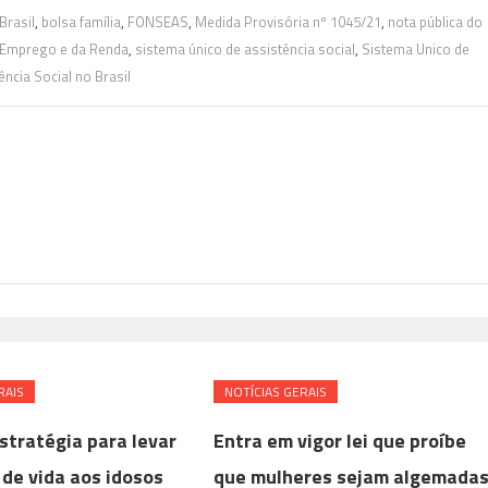
 Brasil
,
bolsa família
,
FONSEAS
,
Medida Provisória nº 1045/21
,
nota pública do
 Emprego e da Renda
,
sistema único de assistência social
,
Sistema Unico de
ência Social no Brasil
RAIS
NOTÍ­CIAS GERAIS
stratégia para levar
Entra em vigor lei que proíbe
 de vida aos idosos
que mulheres sejam algemada