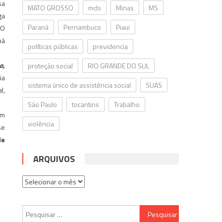
sa
MATO GROSSO
mds
Minas
MS
ga
Paraná
Pernambuco
Piaui
 O
há
políticas públicas
previdencia
o,
proteção social
RIO GRANDE DO SUL
ia
sistema único de assistência social
SUAS
l,
São Paulo
tocantins
Trabalho
am
violência
se
de
ARQUIVOS
Arquivos
Pesquisar