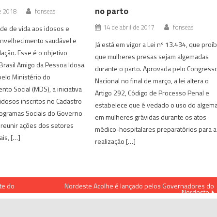
no parto
de 2018
fonseas
14 de abril de 2017
fonseas
de de vida aos idosos e
nvelhecimento saudável e
Já está em vigor a Lei nº 13.434, que proí
lação. Esse é o objetivo
que mulheres presas sejam algemadas
 Brasil Amigo da Pessoa Idosa.
durante o parto. Aprovada pelo Congress
elo Ministério do
Nacional no final de março, a lei altera o
to Social (MDS), a iniciativa
Artigo 292, Código de Processo Penal e
idosos inscritos no Cadastro
estabelece que é vedado o uso do algem
rogramas Sociais do Governo
em mulheres grávidas durante os atos
i reunir ações dos setores
médico-hospitalares preparatórios para a
is, […]
realização […]
te do
Nordeste Acolhe é lançado pelos Governadores do
Nordeste