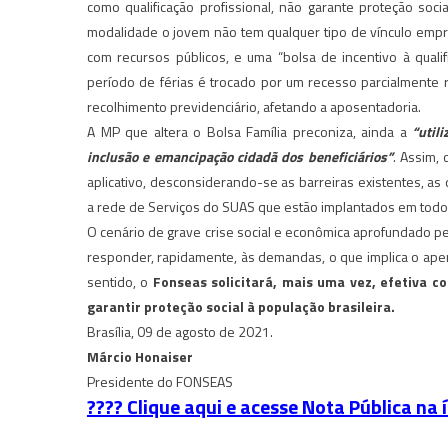
como qualificação profissional, não garante proteção socia
modalidade o jovem não tem qualquer tipo de vínculo empre
com recursos públicos, e uma “bolsa de incentivo à qual
período de férias é trocado por um recesso parcialmente
recolhimento previdenciário, afetando a aposentadoria.
A MP que altera o Bolsa Família preconiza, ainda a
“util
inclusão e emancipação cidadã dos beneficiários”
. Assim, 
aplicativo, desconsiderando-se as barreiras existentes, as 
a rede de Serviços do SUAS que estão implantados em todos
O cenário de grave crise social e econômica aprofundado 
responder, rapidamente, às demandas, o que implica o aper
sentido, o
Fonseas solicitará, mais uma vez, efetiva c
garantir proteção social à população brasileira.
Brasília, 09 de agosto de 2021.
Márcio Honaiser
Presidente do FONSEAS
???? Clique aqui e acesse Nota Pública na 