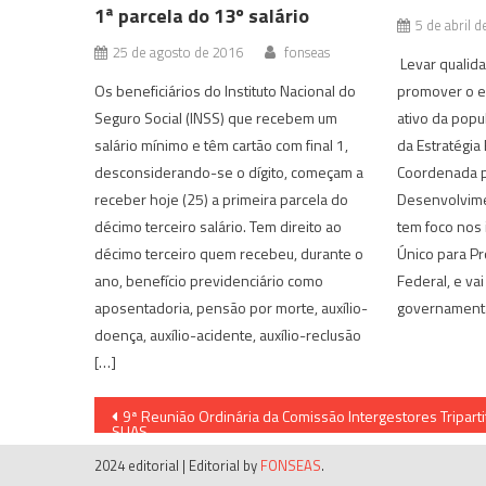
1ª parcela do 13º salário
5 de abril 
25 de agosto de 2016
fonseas
Levar qualida
Os beneficiários do Instituto Nacional do
promover o e
Seguro Social (INSS) que recebem um
ativo da popu
salário mínimo e têm cartão com final 1,
da Estratégia
desconsiderando-se o dígito, começam a
Coordenada p
receber hoje (25) a primeira parcela do
Desenvolvimen
décimo terceiro salário. Tem direito ao
tem foco nos 
décimo terceiro quem recebeu, durante o
Único para P
ano, benefício previdenciário como
Federal, e va
aposentadoria, pensão por morte, auxílio-
governamenta
doença, auxílio-acidente, auxílio-reclusão
[…]
Navegação
9ª Reunião Ordinária da Comissão Intergestores Triparti
SUAS
de
2024 editorial
|
Editorial by
FONSEAS
.