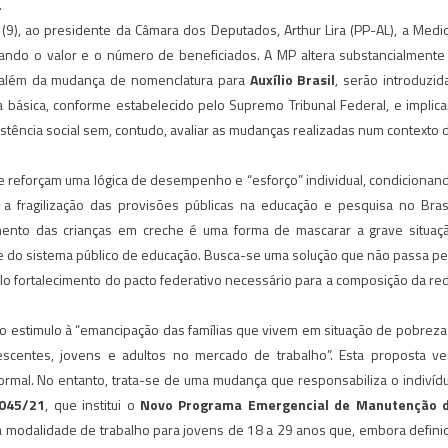
.
(9), ao presidente da Câmara dos Deputados, Arthur Lira (PP-AL), a Medi
liando o valor e o número de beneficiados. A MP altera substancialmente
s, além da mudança de nomenclatura para
Auxílio Brasil
, serão introduzid
 básica, conforme estabelecido pelo Supremo Tribunal Federal, e implic
stência social sem, contudo, avaliar as mudanças realizadas num contexto 
ue reforçam uma lógica de desempenho e “esforço” individual, condicionan
a fragilização das provisões públicas na educação e pesquisa no Brasi
dimento das crianças em creche é uma forma de mascarar a grave situaç
ade do sistema público de educação. Busca-se uma solução que não passa pe
lo fortalecimento do pacto federativo necessário para a composição da re
o estimulo à “emancipação das famílias que vivem em situação de pobreza
scentes, jovens e adultos no mercado de trabalho”. Esta proposta v
ormal. No entanto, trata-se de uma mudança que responsabiliza o indivíd
1045/21
, que institui o
Novo Programa Emergencial de Manutenção 
a modalidade de trabalho para jovens de 18 a 29 anos que, embora defini