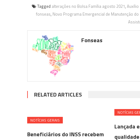
Tagged
alterações no Bolsa Família agosto 2021
,
Auxílio
fonseas
,
Novo Programa Emergencial de Manutenção do
Assist
Fonseas
RELATED ARTICLES
NOTÍ­CIAS GE
NOTÍ­CIAS GERAIS
Lançada e
Beneficiários do INSS recebem
qualidade