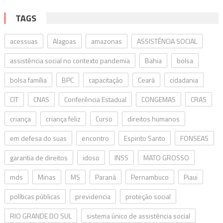
TAGS
acessuas
Alagoas
amazonas
ASSISTÊNCIA SOCIAL
assistência social no contexto pandemia
Bahia
bolsa
bolsa família
BPC
capacitação
Ceará
cidadania
CIT
CNAS
Conferência Estadual
CONGEMAS
CRAS
criança
criança feliz
Curso
direitos humanos
em defesa do suas
encontro
Espirito Santo
FONSEAS
garantia de direitos
idoso
INSS
MATO GROSSO
mds
Minas
MS
Paraná
Pernambuco
Piaui
políticas públicas
previdencia
proteção social
RIO GRANDE DO SUL
sistema único de assistência social