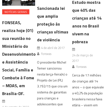
Estudo mostra
Sancionada lei
que 40% das
NOTÍ­CIAS GERAIS
que amplia
crianças até 14
FONSEAS,
proteção às
anos no Brasil
realiza hoje (01)
crianças vítimas
vivem na
sua reunião no
de violência
pobreza
Ministério do
4 de abril de 2017
Desenvolvimento
fonseas
24 de março de
2017
e Assistência
O presidente Michel
fonseas
Temer sancionou
Social, Família e
nesta terça-feira(4) o
Cerca de 17 milhões
Combate à Fome
Projeto de Lei (PL)
de crianças até 14
– MDAS, em
3.792/15 que cria um
anos – o que equivale
sistema de garantias
Brasília-DF.
a 40,2% da população
para crianças e
brasileira nessa faixa
adolescentes que
etária – vivem em