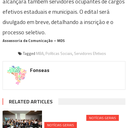
alcançará também servidores ocupantes de cargos
efetivos estaduais e municipais. O edital será
divulgado em breve, detalhando a inscrição e o
processo seletivo.
Assessoria de Comunicação – MDS
Tagged
MBA
,
Políticas Sociais
,
Servidores Efetivos
Fonseas
RELATED ARTICLES
NOTÍ­CIAS GERAIS
NOTÍ­CIAS GERAIS