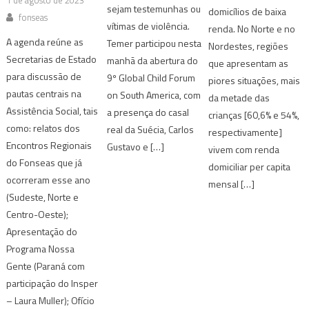
1 de agosto de 2023
sejam testemunhas ou
domicílios de baixa
fonseas
vítimas de violência.
renda. No Norte e no
A agenda reúne as
Temer participou nesta
Nordestes, regiões
Secretarias de Estado
manhã da abertura do
que apresentam as
para discussão de
9º Global Child Forum
piores situações, mais
pautas centrais na
on South America, com
da metade das
Assistência Social, tais
a presença do casal
crianças [60,6% e 54%,
como: relatos dos
real da Suécia, Carlos
respectivamente]
Encontros Regionais
Gustavo e […]
vivem com renda
do Fonseas que já
domiciliar per capita
ocorreram esse ano
mensal […]
(Sudeste, Norte e
Centro-Oeste);
Apresentação do
Programa Nossa
Gente (Paraná com
participação do Insper
– Laura Muller); Ofício