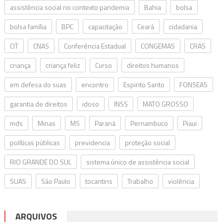
assistência social no contexto pandemia
Bahia
bolsa
bolsa família
BPC
capacitação
Ceará
cidadania
CIT
CNAS
Conferência Estadual
CONGEMAS
CRAS
criança
criança feliz
Curso
direitos humanos
em defesa do suas
encontro
Espirito Santo
FONSEAS
garantia de direitos
idoso
INSS
MATO GROSSO
mds
Minas
MS
Paraná
Pernambuco
Piaui
políticas públicas
previdencia
proteção social
RIO GRANDE DO SUL
sistema único de assistência social
SUAS
São Paulo
tocantins
Trabalho
violência
ARQUIVOS