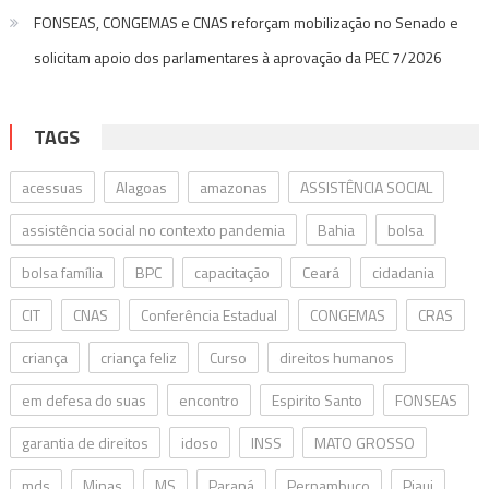
FONSEAS, CONGEMAS e CNAS reforçam mobilização no Senado e
solicitam apoio dos parlamentares à aprovação da PEC 7/2026
TAGS
acessuas
Alagoas
amazonas
ASSISTÊNCIA SOCIAL
assistência social no contexto pandemia
Bahia
bolsa
bolsa família
BPC
capacitação
Ceará
cidadania
CIT
CNAS
Conferência Estadual
CONGEMAS
CRAS
criança
criança feliz
Curso
direitos humanos
em defesa do suas
encontro
Espirito Santo
FONSEAS
garantia de direitos
idoso
INSS
MATO GROSSO
mds
Minas
MS
Paraná
Pernambuco
Piaui