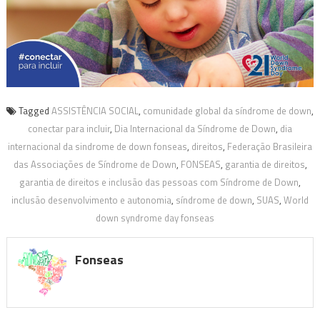
Tagged
ASSISTÊNCIA SOCIAL
,
comunidade global da síndrome de down
,
conectar para incluir
,
Dia Internacional da Síndrome de Down
,
dia
internacional da sindrome de down fonseas
,
direitos
,
Federação Brasileira
das Associações de Síndrome de Down
,
FONSEAS
,
garantia de direitos
,
garantia de direitos e inclusão das pessoas com Síndrome de Down
,
inclusão desenvolvimento e autonomia
,
síndrome de down
,
SUAS
,
World
down syndrome day fonseas
Fonseas