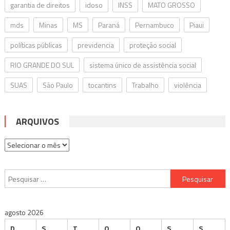
garantia de direitos
idoso
INSS
MATO GROSSO
mds
Minas
MS
Paraná
Pernambuco
Piaui
políticas públicas
previdencia
proteção social
RIO GRANDE DO SUL
sistema único de assistência social
SUAS
São Paulo
tocantins
Trabalho
violência
ARQUIVOS
Arquivos
Pesquisar
por:
agosto 2026
D
S
T
Q
Q
S
S