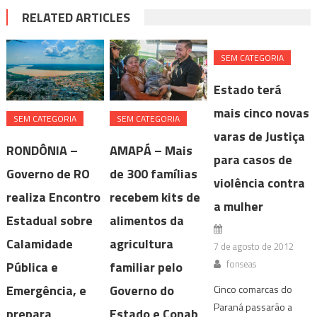
RELATED ARTICLES
SEM CATEGORIA
Estado terá
mais cinco novas
SEM CATEGORIA
SEM CATEGORIA
varas de Justiça
RONDÔNIA –
AMAPÁ – Mais
para casos de
Governo de RO
de 300 famílias
violência contra
realiza Encontro
recebem kits de
a mulher
Estadual sobre
alimentos da
Calamidade
agricultura
7 de agosto de 2012
fonseas
Pública e
familiar pelo
Emergência, e
Governo do
Cinco comarcas do
Paraná passarão a
prepara
Estado e Conab