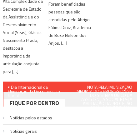
Alta Complexidade da
Foram beneficiadas
Secretaria de Estado
pessoas que são
da Assistência e do
atendidas pelo Abrigo
Desenvolvimento
Fátima Diniz, Academia
Social (Seas), Gláucia
de Boxe Nelson dos
Nascimento Prado,
Anjos, […]
destacou a
importância da
articulação conjunta
para […]
Navegação
Dia Internacional da
NOTA PELA IMUNIZAÇÃO
IMEDIATA DOS PROFISSIONAIS
Eliminação da Discriminação
DO SISTEMA ÚNICO DA
de
Racial
ASSISTÊNCIA SOCIAL E PELA
FIQUE POR DENTRO
AMPLIAÇÃO DA PROTEÇÃO
SOCIAL À POPULAÇÃO
Post
Notícias pelos estados
Notí­cias gerais