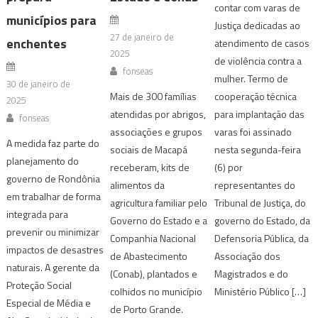
contar com varas de
municípios para
Justiça dedicadas ao
27 de janeiro de
enchentes
atendimento de casos
2025
de violência contra a
fonseas
mulher. Termo de
30 de janeiro de
Mais de 300 famílias
cooperação técnica
2025
atendidas por abrigos,
para implantação das
fonseas
associações e grupos
varas foi assinado
A medida faz parte do
sociais de Macapá
nesta segunda-feira
planejamento do
receberam, kits de
(6) por
governo de Rondônia
alimentos da
representantes do
em trabalhar de forma
agricultura familiar pelo
Tribunal de Justiça, do
integrada para
Governo do Estado e a
governo do Estado, da
prevenir ou minimizar
Companhia Nacional
Defensoria Pública, da
impactos de desastres
de Abastecimento
Associação dos
naturais. A gerente da
(Conab), plantados e
Magistrados e do
Proteção Social
colhidos no município
Ministério Público […]
Especial de Média e
de Porto Grande.