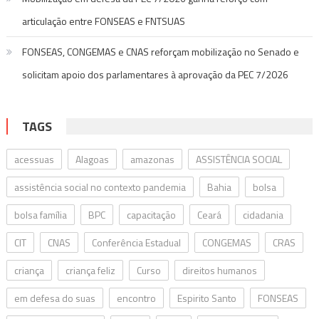
articulação entre FONSEAS e FNTSUAS
FONSEAS, CONGEMAS e CNAS reforçam mobilização no Senado e
solicitam apoio dos parlamentares à aprovação da PEC 7/2026
TAGS
acessuas
Alagoas
amazonas
ASSISTÊNCIA SOCIAL
assistência social no contexto pandemia
Bahia
bolsa
bolsa família
BPC
capacitação
Ceará
cidadania
CIT
CNAS
Conferência Estadual
CONGEMAS
CRAS
criança
criança feliz
Curso
direitos humanos
em defesa do suas
encontro
Espirito Santo
FONSEAS