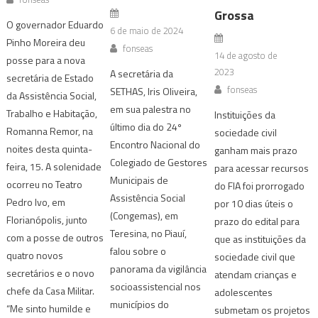
Grossa
O governador Eduardo
6 de maio de 2024
Pinho Moreira deu
fonseas
14 de agosto de
posse para a nova
2023
A secretária da
secretária de Estado
fonseas
SETHAS, Iris Oliveira,
da Assistência Social,
em sua palestra no
Trabalho e Habitação,
Instituições da
último dia do 24º
Romanna Remor, na
sociedade civil
Encontro Nacional do
noites desta quinta-
ganham mais prazo
Colegiado de Gestores
feira, 15. A solenidade
para acessar recursos
Municipais de
ocorreu no Teatro
do FIA foi prorrogado
Assistência Social
Pedro Ivo, em
por 10 dias úteis o
(Congemas), em
Florianópolis, junto
prazo do edital para
Teresina, no Piauí,
com a posse de outros
que as instituições da
falou sobre o
quatro novos
sociedade civil que
panorama da vigilância
secretários e o novo
atendam crianças e
socioassistencial nos
chefe da Casa Militar.
adolescentes
municípios do
“Me sinto humilde e
submetam os projetos