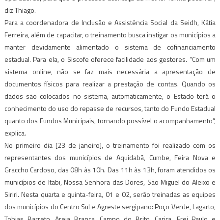
diz Thiago.
Para a coordenadora de Inclusão e Assistência Social da Seidh, Kátia
Ferreira, além de capacitar, o treinamento busca instigar os municípios a
manter devidamente alimentado o sistema de cofinanciamento
estadual. Para ela, o Siscofe oferece facilidade aos gestores. “Com um
sistema online, não se faz mais necessária a apresentação de
documentos físicos para realizar a prestação de contas. Quando os
dados são colocados no sistema, automaticamente, o Estado terá o
conhecimento do uso do repasse de recursos, tanto do Fundo Estadual
quanto dos Fundos Municipais, tornando possível o acompanhamento”,
explica.
No primeiro dia [23 de janeiro], o treinamento foi realizado com os
representantes dos municípios de Aquidabã, Cumbe, Feira Nova e
Graccho Cardoso, das 08h às 10h. Das 11h às 13h, foram atendidos os
municípios de Itabi, Nossa Senhora das Dores, São Miguel do Aleixo e
Siriri. Nesta quarta e quinta-feira, 01 e 02, serão treinadas as equipes
dos municípios do Centro Sul e Agreste sergipano: Poço Verde, Lagarto,
Tobias Barreto, Areia Branca, Campo do Brito, Carira, Frei Paulo e