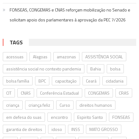
FONSEAS, CONGEMAS e CNAS reforçam mobilização no Senado e
solicitam apoio dos parlamentares à aprovação da PEC 7/2026
TAGS
acessuas
Alagoas
amazonas
ASSISTÊNCIA SOCIAL
assistência social no contexto pandemia
Bahia
bolsa
bolsa família
BPC
capacitação
Ceará
cidadania
CIT
CNAS
Conferência Estadual
CONGEMAS
CRAS
criança
criança feliz
Curso
direitos humanos
em defesa do suas
encontro
Espirito Santo
FONSEAS
garantia de direitos
idoso
INSS
MATO GROSSO