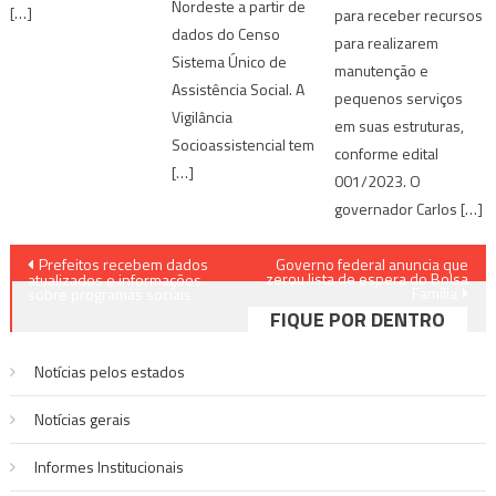
Nordeste a partir de
[…]
para receber recursos
dados do Censo
para realizarem
Sistema Único de
manutenção e
Assistência Social. A
pequenos serviços
Vigilância
em suas estruturas,
Socioassistencial tem
conforme edital
[…]
001/2023. O
governador Carlos […]
Navegação
Prefeitos recebem dados
Governo federal anuncia que
zerou lista de espera do Bolsa
atualizados e informações
Família
de
sobre programas sociais
FIQUE POR DENTRO
Post
Notícias pelos estados
Notí­cias gerais
Informes Institucionais