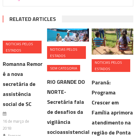
RELATED ARTICLES
NOTICIAS PELOS
NOTICIAS PELOS
ESTADOS
ESTADOS
NOTICIAS PELOS
Romanna Remor
SEM CATEGORIA
ESTADOS
é a nova
RIO GRANDE DO
Paraná:
secretária de
NORTE-
Programa
assistência
Secretária fala
Crescer em
social de SC
de desafios da
Família aprimora
vigilância
16 de março de
atendimento na
2018
socioassistencial
região de Ponta
fonseas