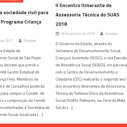
II Encontro Itinerante de
 sociedade civil para
Assessoria Técnica do SUAS
 Programa Criança
2018
26 de janeiro de 2018
fonseas
 de 2017
fonseas
O Governo do Estado, através da
de Estado de
Secretaria de Desenvolvimento Social,
nto Social de São Paulo
Criança e Juventude (SDSCJ), e sua Executi
ou decreto que prevê a
de Assistência Social (SEASS), em parceri
mitê Gestor Estadual do
com o Centro de Desenvolvimento e
ança Feliz. Membros da
Cidadania (CDC) realizarão o segundo ano
il e de Conselhos poderão
dos encontros itinerantes de Assessoria
 para compor o Comitê. As
Técnica do Sistema Único da Assistência
ara a composição do Comitê
Social (SUAS). Palmares, na Zona da Mata
encaminhadas à Secretaria de
Sul do […]
to Social, localizada […]