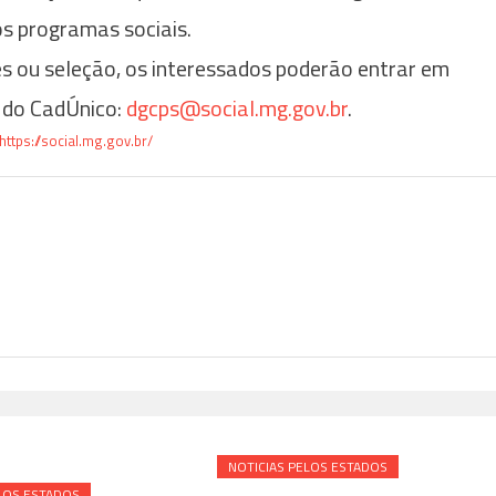
s programas sociais.
es ou seleção, os interessados poderão entrar em
o do CadÚnico:
dgcps@social.mg.gov.br
.
https://social.mg.gov.br/
NOTICIAS PELOS ESTADOS
LOS ESTADOS