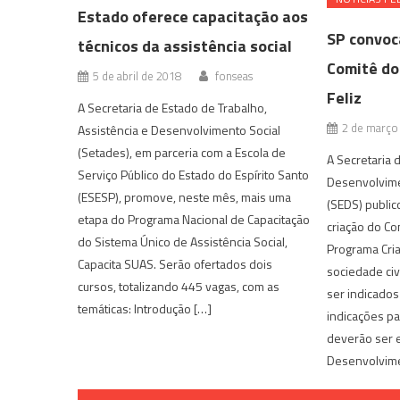
Estado oferece capacitação aos
SP convoca
técnicos da assistência social
Comitê do
5 de abril de 2018
fonseas
Feliz
A Secretaria de Estado de Trabalho,
2 de março
Assistência e Desenvolvimento Social
(Setades), em parceria com a Escola de
A Secretaria 
Serviço Público do Estado do Espírito Santo
Desenvolvime
(ESESP), promove, neste mês, mais uma
(SEDS) public
etapa do Programa Nacional de Capacitação
criação do Co
do Sistema Único de Assistência Social,
Programa Cri
Capacita SUAS. Serão ofertados dois
sociedade civ
cursos, totalizando 445 vagas, com as
ser indicados
temáticas: Introdução […]
indicações p
deverão ser 
Desenvolvimen