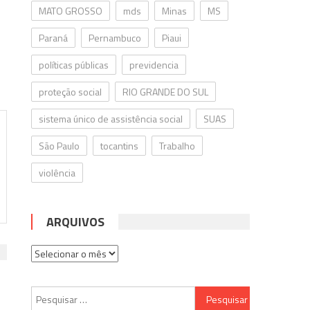
MATO GROSSO
mds
Minas
MS
Paraná
Pernambuco
Piaui
políticas públicas
previdencia
proteção social
RIO GRANDE DO SUL
sistema único de assistência social
SUAS
São Paulo
tocantins
Trabalho
violência
ARQUIVOS
Arquivos
Pesquisar