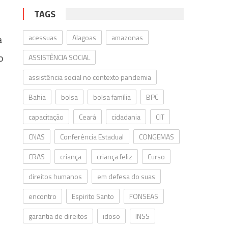
TAGS
a
acessuas
Alagoas
amazonas
o
ASSISTÊNCIA SOCIAL
assistência social no contexto pandemia
Bahia
bolsa
bolsa família
BPC
capacitação
Ceará
cidadania
CIT
CNAS
Conferência Estadual
CONGEMAS
CRAS
criança
criança feliz
Curso
direitos humanos
em defesa do suas
encontro
Espirito Santo
FONSEAS
garantia de direitos
idoso
INSS