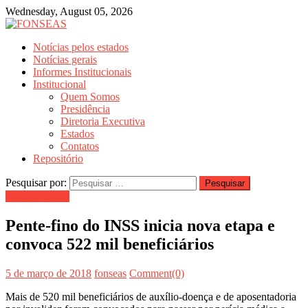
Wednesday, August 05, 2026
Notícias pelos estados
Notí­cias gerais
Informes Institucionais
Institucional
Quem Somos
Presidência
Diretoria Executiva
Estados
Contatos
Repositório
Pesquisar por:
Notí­cias gerais
Pente-fino do INSS inicia nova etapa e
convoca 522 mil beneficiários
5 de março de 2018
fonseas
Comment(0)
Mais de 520 mil beneficiários de auxílio-doença e de aposentadoria