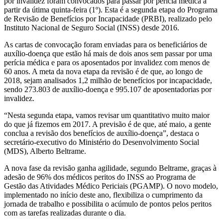
por invalidez foram convocados para passar por perícia médica a
partir da útima quinta-feira (1º). Esta é a segunda etapa do Programa
de Revisão de Benefícios por Incapacidade (PRBI), realizado pelo
Instituto Nacional de Seguro Social (INSS) desde 2016.
As cartas de convocação foram enviadas para os beneficiários de
auxílio-doença que estão há mais de dois anos sem passar por uma
perícia médica e para os aposentados por invalidez com menos de
60 anos. A meta da nova etapa da revisão é de que, ao longo de
2018, sejam analisados 1,2 milhão de benefícios por incapacidade,
sendo 273.803 de auxílio-doença e 995.107 de aposentadorias por
invalidez.
“Nesta segunda etapa, vamos revisar um quantitativo muito maior
do que já fizemos em 2017. A previsão é de que, até maio, a gente
conclua a revisão dos benefícios de auxílio-doença”, destaca o
secretário-executivo do Ministério do Desenvolvimento Social
(MDS), Alberto Beltrame.
A nova fase da revisão ganha agilidade, segundo Beltrame, graças à
adesão de 96% dos médicos peritos do INSS ao Programa de
Gestão das Atividades Médico Periciais (PGAMP). O novo modelo,
implementado no início deste ano, flexibiliza o cumprimento da
jornada de trabalho e possibilita o acúmulo de pontos pelos peritos
com as tarefas realizadas durante o dia.