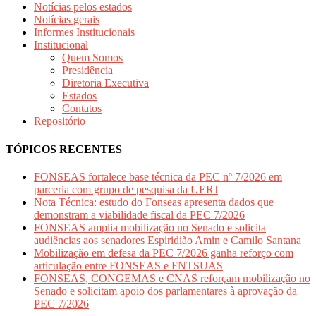
Notícias pelos estados
Notí­cias gerais
Informes Institucionais
Institucional
Quem Somos
Presidência
Diretoria Executiva
Estados
Contatos
Repositório
TÓPICOS RECENTES
FONSEAS fortalece base técnica da PEC nº 7/2026 em
parceria com grupo de pesquisa da UERJ
Nota Técnica: estudo do Fonseas apresenta dados que
demonstram a viabilidade fiscal da PEC 7/2026
FONSEAS amplia mobilização no Senado e solicita
audiências aos senadores Espiridião Amin e Camilo Santana
Mobilização em defesa da PEC 7/2026 ganha reforço com
articulação entre FONSEAS e FNTSUAS
FONSEAS, CONGEMAS e CNAS reforçam mobilização no
Senado e solicitam apoio dos parlamentares à aprovação da
PEC 7/2026