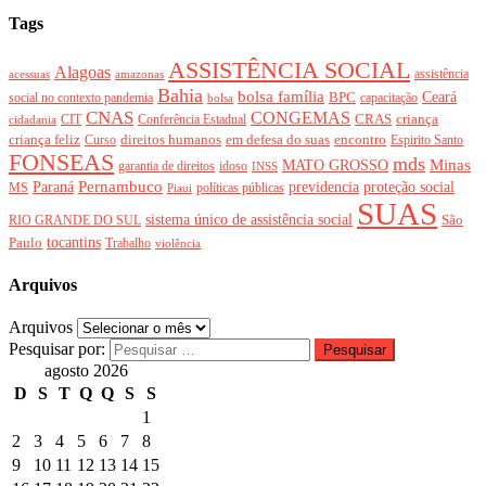
Tags
ASSISTÊNCIA SOCIAL
Alagoas
acessuas
amazonas
assistência
Bahia
bolsa família
BPC
Ceará
social no contexto pandemia
bolsa
capacitação
CNAS
CONGEMAS
CRAS
criança
CIT
Conferência Estadual
cidadania
criança feliz
direitos humanos
em defesa do suas
encontro
Curso
Espirito Santo
FONSEAS
mds
Minas
MATO GROSSO
garantia de direitos
idoso
INSS
Pernambuco
proteção social
Paraná
previdencia
MS
políticas públicas
Piaui
SUAS
sistema único de assistência social
São
RIO GRANDE DO SUL
tocantins
Paulo
Trabalho
violência
Arquivos
Arquivos
Pesquisar por:
agosto 2026
D
S
T
Q
Q
S
S
1
2
3
4
5
6
7
8
9
10
11
12
13
14
15