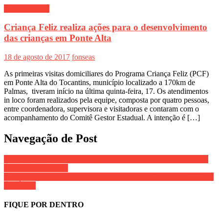
Notí­cias gerais
Criança Feliz realiza ações para o desenvolvimento
das crianças em Ponte Alta
18 de agosto de 2017
fonseas
As primeiras visitas domiciliares do Programa Criança Feliz (PCF)
em Ponte Alta do Tocantins, município localizado a 170km de
Palmas, tiveram início na última quinta-feira, 17. Os atendimentos
in loco foram realizados pela equipe, composta por quatro pessoas,
entre coordenadora, supervisora e visitadoras e contaram com o
acompanhamento do Comitê Gestor Estadual. A intenção é […]
Navegação de Post
Marco Legal da Primeira Infância: dois anos promovendo avanços
em políticas públicas
Campanha vai incentivar cadastramento de beneficiários do BPC no
CadÚnico
FIQUE POR DENTRO