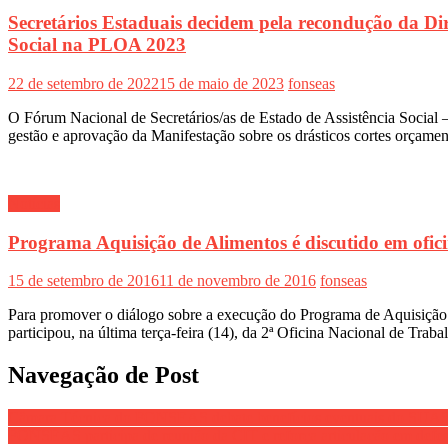
Secretários Estaduais decidem pela recondução da D
Social na PLOA 2023
22 de setembro de 2022
15 de maio de 2023
fonseas
O Fórum Nacional de Secretários/as de Estado de Assistência Social 
gestão e aprovação da Manifestação sobre os drásticos cortes orçamen
Notícias
Programa Aquisição de Alimentos é discutido em ofic
15 de setembro de 2016
11 de novembro de 2016
fonseas
Para promover o diálogo sobre a execução do Programa de Aquisição
participou, na última terça-feira (14), da 2ª Oficina Nacional de Tr
Navegação de Post
Câmara Técnica do FONSEAS debate benefícios eventuais do SUA
FONSEAS participa de reunião da CIT e reforça articulação em def