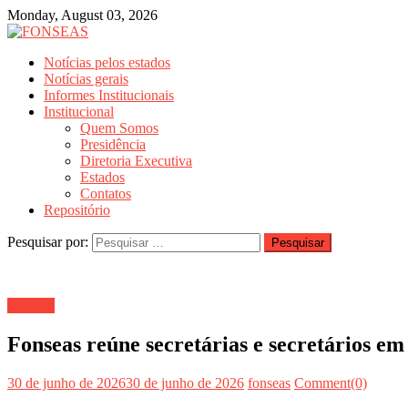
Monday, August 03, 2026
Notícias pelos estados
Notí­cias gerais
Informes Institucionais
Institucional
Quem Somos
Presidência
Diretoria Executiva
Estados
Contatos
Repositório
Pesquisar por:
Notícias
Fonseas reúne secretárias e secretários em
30 de junho de 2026
30 de junho de 2026
fonseas
Comment(0)