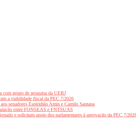
ia com grupo de pesquisa da UERJ
am a viabilidade fiscal da PEC 7/2026
 aos senadores Espiridião Amin e Camilo Santana
rticulação entre FONSEAS e FNTSUAS
o e solicitam apoio dos parlamentares à aprovação da PEC 7/202