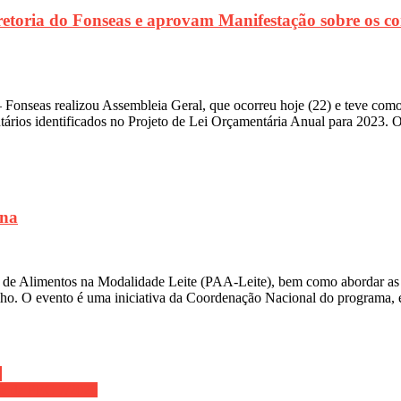
iretoria do Fonseas e aprovam Manifestação sobre os 
– Fonseas realizou Assembleia Geral, que ocorreu hoje (22) e teve como
tários identificados no Projeto de Lei Orçamentária Anual para 2023. O
ina
 de Alimentos na Modalidade Leite (PAA-Leite), bem como abordar as 
abalho. O evento é uma iniciativa da Coordenação Nacional do programa
S
esa da PEC 7/2026