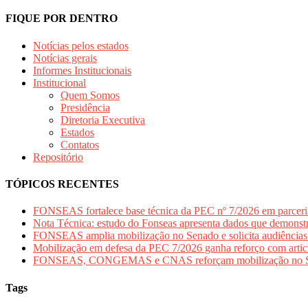
FIQUE POR DENTRO
Notícias pelos estados
Notí­cias gerais
Informes Institucionais
Institucional
Quem Somos
Presidência
Diretoria Executiva
Estados
Contatos
Repositório
TÓPICOS RECENTES
FONSEAS fortalece base técnica da PEC nº 7/2026 em parcer
Nota Técnica: estudo do Fonseas apresenta dados que demonstr
FONSEAS amplia mobilização no Senado e solicita audiências
Mobilização em defesa da PEC 7/2026 ganha reforço com a
FONSEAS, CONGEMAS e CNAS reforçam mobilização no Senad
Tags