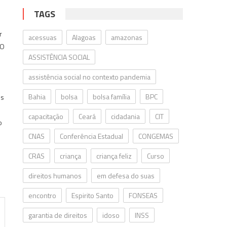
TAGS
r
acessuas
Alagoas
amazonas
 O
ASSISTÊNCIA SOCIAL
assistência social no contexto pandemia
Bahia
bolsa
bolsa família
BPC
es
capacitação
Ceará
cidadania
CIT
o
CNAS
Conferência Estadual
CONGEMAS
CRAS
criança
criança feliz
Curso
direitos humanos
em defesa do suas
encontro
Espirito Santo
FONSEAS
garantia de direitos
idoso
INSS