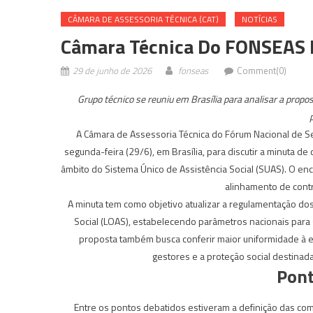
CÂMARA DE ASSESSORIA TÉCNICA (CAT)
NOTÍCIAS
Câmara Técnica Do FONSEAS 
29 de junho de 2026
fonseas
Comment(0)
Grupo técnico se reuniu em Brasília para analisar a propo
A Câmara de Assessoria Técnica do Fórum Nacional de Se
segunda-feira (29/6), em Brasília, para discutir a minuta d
âmbito do Sistema Único de Assistência Social (SUAS). O en
alinhamento de contr
A minuta tem como objetivo atualizar a regulamentação dos
Social (LOAS), estabelecendo parâmetros nacionais para 
proposta também busca conferir maior uniformidade à exe
gestores e a proteção social destinada
Pont
Entre os pontos debatidos estiveram a definição das comp