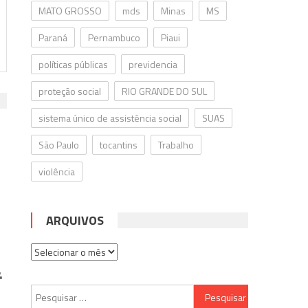
MATO GROSSO
mds
Minas
MS
Paraná
Pernambuco
Piaui
políticas públicas
previdencia
proteção social
RIO GRANDE DO SUL
sistema único de assistência social
SUAS
São Paulo
tocantins
Trabalho
violência
ARQUIVOS
Arquivos
%
Pesquisar