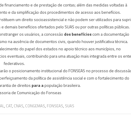
s de financiamento e de prestação de contas; além das medidas voltadas à
ento e da simplificação dos procedimentos de acesso aos benefícios.
tituem um direito socioassistencial e não podem ser utilizados para supri
 demais benefícios ofertados pelo SUAS ou por outras políticas públicas.
onstranger os usuários, a concessão
dos benefícios
com a documentação
o na ausência de documentos civis, quando houver justificativa técnica.
talecimento do papel dos estados no apoio técnico aos municípios, no
ios eventuais, contribuindo para uma atuação mais integrada entre os ent
federativos.
iarão o posicionamento institucional do FONSEAS no processo de discussã
rfeiçoamento da política de assistência social e com o fortalecimento do
antia de direitos
para a
população brasileira.
essoria de Comunicação do Fonseas
AL
,
CAT
,
CNAS
,
CONGEMAS
,
FONSEAS
,
SUAS