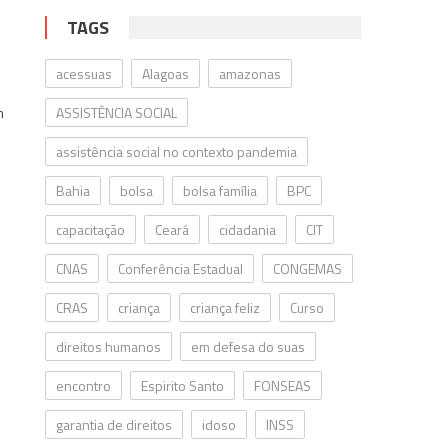
TAGS
acessuas
Alagoas
amazonas
m
ASSISTÊNCIA SOCIAL
assistência social no contexto pandemia
Bahia
bolsa
bolsa família
BPC
capacitação
Ceará
cidadania
CIT
CNAS
Conferência Estadual
CONGEMAS
CRAS
criança
criança feliz
Curso
direitos humanos
em defesa do suas
encontro
Espirito Santo
FONSEAS
garantia de direitos
idoso
INSS