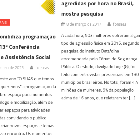
agredidas por hora no Brasil,
mostra pesquisa
RAIS
8 de março de 2017
fonseas
A cada hora, 503 mulheres sofreram algu
onibiliza programação
tipo de agressão física em 2016, segundo
 13ª Conferência
pesquisa do instituto Datafolha
e Assistência Social
encomendada pelo Fórum de Segurança
Pública. O estudo, divulgado hoje (8), foi
mbro de 2023
fonseas
feito com entrevistas presenciais em 130
este ano “O SUAS que temos
municípios brasileiros. No total, foram 4,4
 queremos” a programação da
milhões de mulheres, 9% da população
abre espaço para momentos
acima de 16 anos, que relataram ter […]
alogo e mobilização, além de
ar espaços para atividades
das convidando o publico
a criar novos espaços e temas
sso encontro. Os momentos