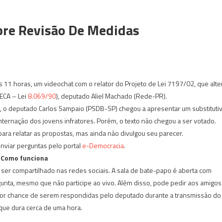
bre Revisão De Medidas
 11 horas, um videochat com o relator do Projeto de Lei 7197/02, que alte
(ECA – Lei
8.069/90
), deputado Aliel Machado (Rede-PR).
, o deputado Carlos Sampaio (PSDB-SP) chegou a apresentar um substituti
ternação dos jovens infratores. Porém, o texto não chegou a ser votado.
ara relatar as propostas, mas ainda não divulgou seu parecer.
viar perguntas pelo portal
e-Democracia
.
Como funciona
 ser compartilhado nas redes sociais. A sala de bate-papo é aberta com
gunta, mesmo que não participe ao vivo. Além disso, pode pedir aos amigos
ior chance de serem respondidas pelo deputado durante a transmissão do
que dura cerca de uma hora.