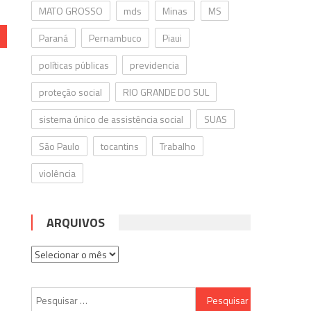
MATO GROSSO
mds
Minas
MS
Paraná
Pernambuco
Piaui
políticas públicas
previdencia
proteção social
RIO GRANDE DO SUL
sistema único de assistência social
SUAS
São Paulo
tocantins
Trabalho
violência
ARQUIVOS
Arquivos
Pesquisar