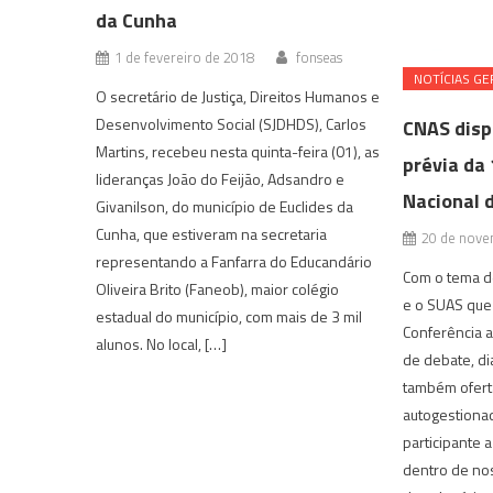
da Cunha
1 de fevereiro de 2018
fonseas
NOTÍ­CIAS GE
O secretário de Justiça, Direitos Humanos e
Desenvolvimento Social (SJDHDS), Carlos
CNAS disp
Martins, recebeu nesta quinta-feira (01), as
prévia da
lideranças João do Feijão, Adsandro e
Nacional d
Givanilson, do município de Euclides da
Cunha, que estiveram na secretaria
20 de nove
representando a Fanfarra do Educandário
Com o tema d
Oliveira Brito (Faneob), maior colégio
e o SUAS que
estadual do município, com mais de 3 mil
Conferência 
alunos. No local, […]
de debate, di
também ofert
autogestiona
participante 
dentro de no