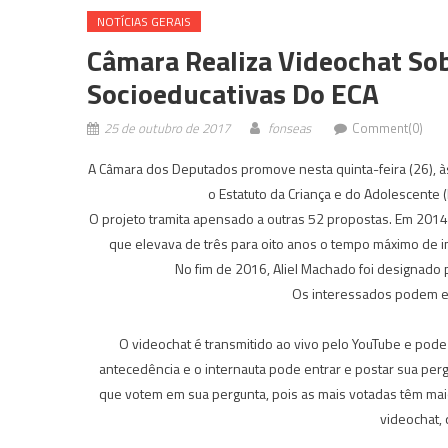
NOTÍ­CIAS GERAIS
Câmara Realiza Videochat So
Socioeducativas Do ECA
25 de outubro de 2017
fonseas
Comment(0)
A Câmara dos Deputados promove nesta quinta-feira (26), às
o Estatuto da Criança e do Adolescente 
O projeto tramita
apensado
a outras 52 propostas. Em 2014
que elevava de três para oito anos o tempo máximo de in
No fim de 2016, Aliel Machado foi designado p
Os interessados podem en
O videochat é transmitido ao vivo pelo YouTube e pode
antecedência e o internauta pode entrar e postar sua per
que votem em sua pergunta, pois as mais votadas têm ma
videochat, 