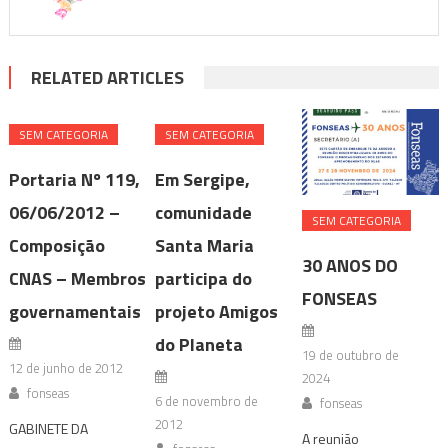
RELATED ARTICLES
SEM CATEGORIA
SEM CATEGORIA
Portaria Nº 119,
Em Sergipe,
06/06/2012 –
comunidade
SEM CATEGORIA
Composição
Santa Maria
30 ANOS DO
CNAS – Membros
participa do
FONSEAS
governamentais
projeto Amigos
do Planeta
19 de outubro de
12 de junho de 2012
2024
fonseas
6 de novembro de
fonseas
2012
GABINETE DA
A reunião