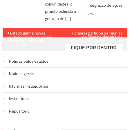
comunidades, o
integração de ações
projeto estimula a
[…]
geração de […]
Navegação
Estado ganha novas
Fonseas participa de reunião
do Sistema Nacional de
unidades interligadas que
Atendimento Socioeducativo
de
garantem certidão de
nascimento
FIQUE POR DENTRO
Post
Notícias pelos estados
Notí­cias gerais
Informes Institucionais
Institucional
Repositório