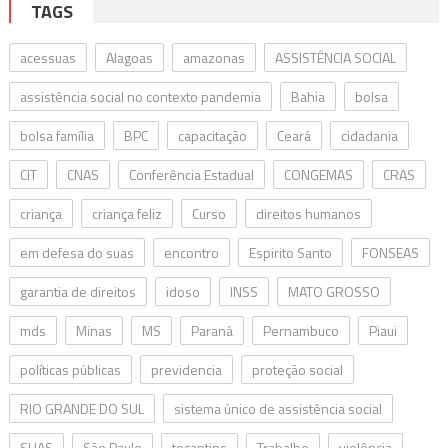
TAGS
acessuas
Alagoas
amazonas
ASSISTÊNCIA SOCIAL
assistência social no contexto pandemia
Bahia
bolsa
bolsa família
BPC
capacitação
Ceará
cidadania
CIT
CNAS
Conferência Estadual
CONGEMAS
CRAS
criança
criança feliz
Curso
direitos humanos
em defesa do suas
encontro
Espirito Santo
FONSEAS
garantia de direitos
idoso
INSS
MATO GROSSO
mds
Minas
MS
Paraná
Pernambuco
Piaui
políticas públicas
previdencia
proteção social
RIO GRANDE DO SUL
sistema único de assistência social
SUAS
São Paulo
tocantins
Trabalho
violência