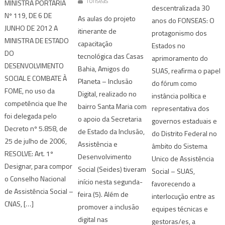
fonseas
MINISTRA PORTARIA
descentralizada 30
Nº 119, DE 6 DE
As aulas do projeto
anos do FONSEAS: O
JUNHO DE 2012 A
itinerante de
protagonismo dos
MINISTRA DE ESTADO
capacitação
Estados no
DO
tecnológica das Casas
aprimoramento do
DESENVOLVIMENTO
Bahia, Amigos do
SUAS, reafirma o papel
SOCIAL E COMBATE À
Planeta – Inclusão
do fórum como
FOME, no uso da
Digital, realizado no
instância política e
competência que lhe
bairro Santa Maria com
representativa dos
foi delegada pelo
o apoio da Secretaria
governos estaduais e
Decreto nº 5.858, de
de Estado da Inclusão,
do Distrito Federal no
25 de julho de 2006,
Assistência e
âmbito do Sistema
RESOLVE: Art. 1º
Desenvolvimento
Unico de Assistência
Designar, para compor
Social (Seides) tiveram
Social – SUAS,
o Conselho Nacional
início nesta segunda-
favorecendo a
de Assistência Social –
feira (5). Além de
interlocução entre as
CNAS, […]
promover a inclusão
equipes técnicas e
digital nas
gestoras/es, a