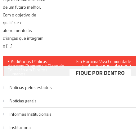
de um futuro melhor.
Com o objetivo de
qualificar o
atendimento às
crianças que integram
o […]
Navegação
Audiências Públicas
Em Roraima Viva Comunidade
ganha novas instalações
debatem Programa e Plano de
de
Educação em Direitos
FIQUE POR DENTRO
Humanos
Post
Notícias pelos estados
Notí­cias gerais
Informes Institucionais
Institucional