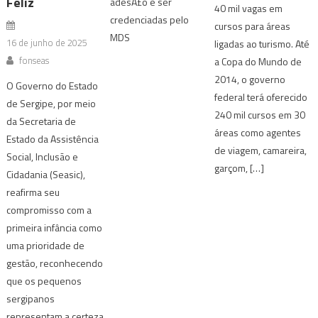
Feliz
adesÃ£o e ser
40 mil vagas em
credenciadas pelo
cursos para áreas
MDS
16 de junho de 2025
ligadas ao turismo. Até
fonseas
a Copa do Mundo de
2014, o governo
O Governo do Estado
federal terá oferecido
de Sergipe, por meio
240 mil cursos em 30
da Secretaria de
áreas como agentes
Estado da Assistência
de viagem, camareira,
Social, Inclusão e
garçom, […]
Cidadania (Seasic),
reafirma seu
compromisso com a
primeira infância como
uma prioridade de
gestão, reconhecendo
que os pequenos
sergipanos
representam a certeza