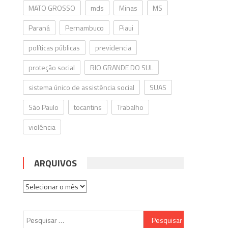
MATO GROSSO
mds
Minas
MS
Paraná
Pernambuco
Piaui
políticas públicas
previdencia
proteção social
RIO GRANDE DO SUL
sistema único de assistência social
SUAS
São Paulo
tocantins
Trabalho
violência
ARQUIVOS
Arquivos
Pesquisar