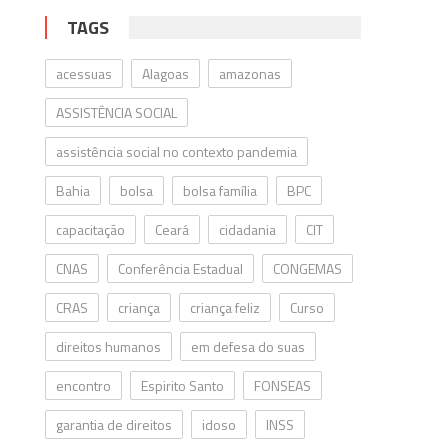
TAGS
acessuas
Alagoas
amazonas
ASSISTÊNCIA SOCIAL
assistência social no contexto pandemia
Bahia
bolsa
bolsa família
BPC
capacitação
Ceará
cidadania
CIT
CNAS
Conferência Estadual
CONGEMAS
CRAS
criança
criança feliz
Curso
direitos humanos
em defesa do suas
encontro
Espirito Santo
FONSEAS
garantia de direitos
idoso
INSS