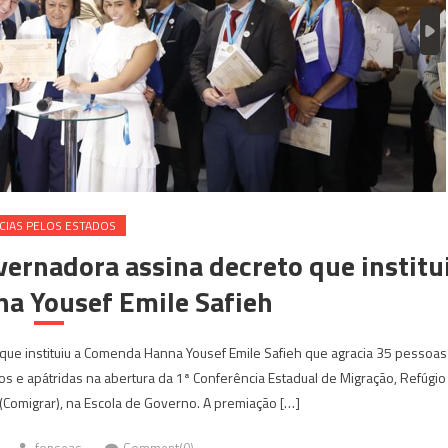
CIAS PELOS ESTADOS
rnadora assina decreto que institu
a Yousef Emile Safieh
que instituiu a Comenda Hanna Yousef Emile Safieh que agracia 35 pessoas
s e apátridas na abertura da 1ª Conferência Estadual de Migração, Refúgio
(Comigrar), na Escola de Governo. A premiação […]
fonseas
Comment(0)