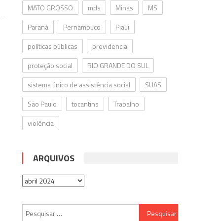
MATO GROSSO
mds
Minas
MS
Paraná
Pernambuco
Piaui
políticas públicas
previdencia
proteção social
RIO GRANDE DO SUL
sistema único de assistência social
SUAS
São Paulo
tocantins
Trabalho
violência
ARQUIVOS
Arquivos
Pesquisar