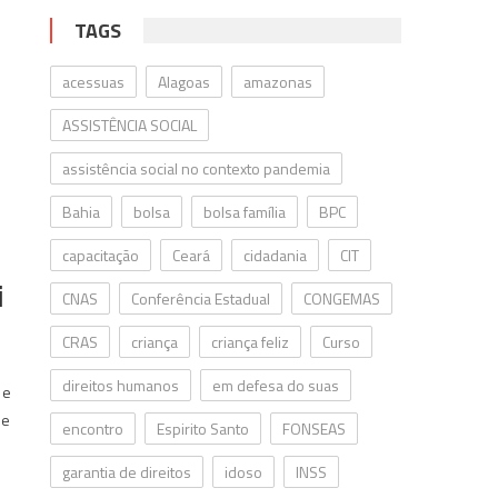
TAGS
acessuas
Alagoas
amazonas
ASSISTÊNCIA SOCIAL
assistência social no contexto pandemia
Bahia
bolsa
bolsa família
BPC
capacitação
Ceará
cidadania
CIT
i
CNAS
Conferência Estadual
CONGEMAS
CRAS
criança
criança feliz
Curso
direitos humanos
em defesa do suas
 e
 e
encontro
Espirito Santo
FONSEAS
garantia de direitos
idoso
INSS