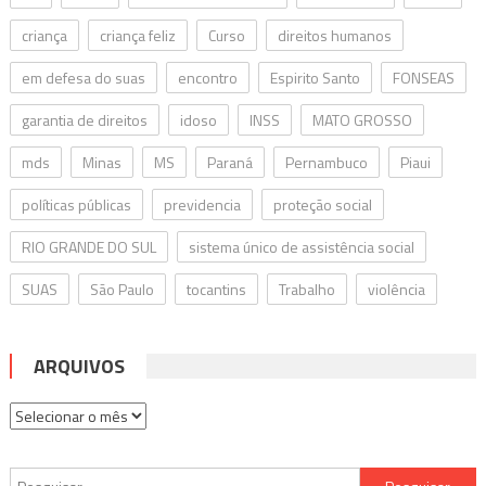
criança
criança feliz
Curso
direitos humanos
em defesa do suas
encontro
Espirito Santo
FONSEAS
garantia de direitos
idoso
INSS
MATO GROSSO
mds
Minas
MS
Paraná
Pernambuco
Piaui
políticas públicas
previdencia
proteção social
RIO GRANDE DO SUL
sistema único de assistência social
SUAS
São Paulo
tocantins
Trabalho
violência
ARQUIVOS
Arquivos
Pesquisar