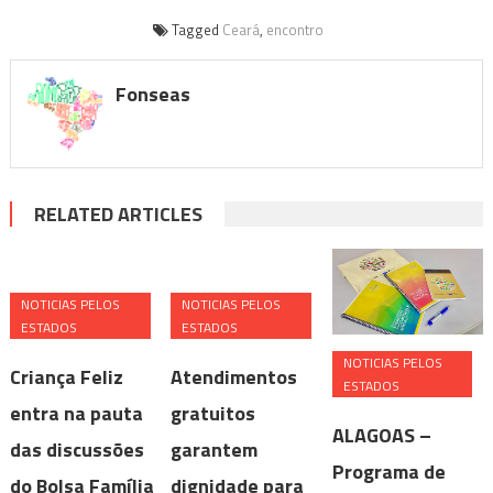
Tagged
Ceará
,
encontro
Fonseas
RELATED ARTICLES
NOTICIAS PELOS
NOTICIAS PELOS
ESTADOS
ESTADOS
NOTICIAS PELOS
Criança Feliz
Atendimentos
ESTADOS
entra na pauta
gratuitos
ALAGOAS –
das discussões
garantem
Programa de
do Bolsa Família
dignidade para