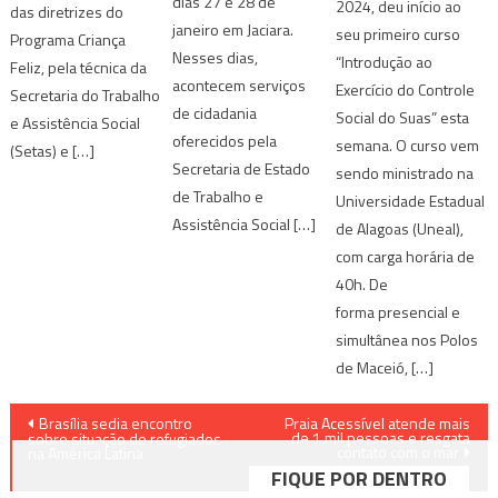
dias 27 e 28 de
2024, deu início ao
das diretrizes do
janeiro em Jaciara.
seu primeiro curso
Programa Criança
Nesses dias,
“Introdução ao
Feliz, pela técnica da
acontecem serviços
Exercício do Controle
Secretaria do Trabalho
de cidadania
Social do Suas” esta
e Assistência Social
oferecidos pela
semana. O curso vem
(Setas) e […]
Secretaria de Estado
sendo ministrado na
de Trabalho e
Universidade Estadual
Assistência Social […]
de Alagoas (Uneal),
com carga horária de
40h. De
forma presencial e
simultânea nos Polos
de Maceió, […]
Navegação
Brasília sedia encontro
Praia Acessível atende mais
de 1 mil pessoas e resgata
sobre situação de refugiados
contato com o mar
de
na América Latina
FIQUE POR DENTRO