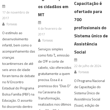
Capacitação é
os cidadãos em
ofertado para
17 de novembro de
MT
2017
700
fonseas
profissionais do
6 de fevereiro de
O estímulo ao
2017
Sistema único de
desenvolvimento
fonseas
Assistência
infantil, bem como o
Serviços simples
Social
acompanhamento das
como foto ¾, emissão
crianças
de CPF e corte de
tocantinenses de até
22 de julho de 2024
cabelo, são oferecidos
seis anos de idade
fonseas
gratuitamente a quem
foram tema de debate
precisa. Essa é a
O Programa Nacional
no IV Encontro
premissa dos “Dias D”
de Capacitação do
Estadual do Programa
na Caravana da
Sistema Único de
Bolsa Família (PBF) na
Transformação,
Assistência Social
Educação. O assunto
realizados nos últimos
(Suas), edição de
foi discorrido dentro