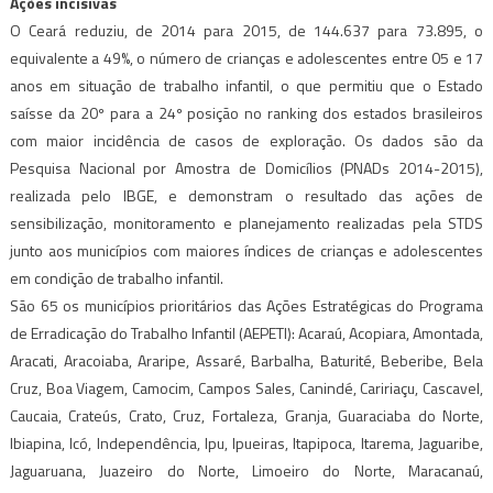
Ações incisivas
O Ceará reduziu, de 2014 para 2015, de 144.637 para 73.895, o
equivalente a 49%, o número de crianças e adolescentes entre 05 e 17
anos em situação de trabalho infantil, o que permitiu que o Estado
saísse da 20º para a 24º posição no ranking dos estados brasileiros
com maior incidência de casos de exploração. Os dados são da
Pesquisa Nacional por Amostra de Domicílios (PNADs 2014-2015),
realizada pelo IBGE, e demonstram o resultado das ações de
sensibilização, monitoramento e planejamento realizadas pela STDS
junto aos municípios com maiores índices de crianças e adolescentes
em condição de trabalho infantil.
São 65 os municípios prioritários das Ações Estratégicas do Programa
de Erradicação do Trabalho Infantil (AEPETI):
Acaraú, Acopiara, Amontada,
Aracati, Aracoiaba, Araripe, Assaré, Barbalha, Baturité, Beberibe, Bela
Cruz, Boa Viagem, Camocim, Campos Sales, Canindé, Caririaçu, Cascavel,
Caucaia, Crateús, Crato, Cruz, Fortaleza, Granja, Guaraciaba do Norte,
Ibiapina, Icó, Independência, Ipu, Ipueiras, Itapipoca, Itarema, Jaguaribe,
Jaguaruana, Juazeiro do Norte, Limoeiro do Norte, Maracanaú,