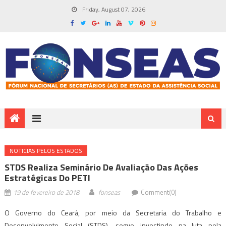
Friday, August 07, 2026
NOTICIAS PELOS ESTADOS
STDS Realiza Seminário De Avaliação Das Ações
Estratégicas Do PETI
19 de fevereiro de 2018
fonseas
Comment(0)
O Governo do
Ceará
, por meio da Secretaria do Trabalho e
Desenvolvimento Social (STDS), segue investindo na luta pela