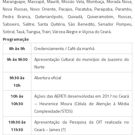
Maranguape, Massapê, Mauriti, Missão Vela, Mombaça, Morada Nova,
Nova Russas, Novo Oriente, Pacajus, Pacatuba, Paraipaba, Parambu,
Pedra Branca, Quiterianópolis, Quixadá, Quixeramobim, Russas,
Saboeiro, Salitre, Santa Quitéria, São Benedito, Senador Pompeu,
Sobral, Tauá, Tiangua, Trairi, Várzea Alegre e Viçosa do Ceará.
Programação
8h às 9h
Credenciamento / Café da manhã
9h às 9h30
Apresentação Cultural do município de Juazeiro do
Norte
9h30 às
Abertura oficial
10h
10h às
Ações das AEPETI desenvolvidas em 2017 no Ceará
10h30
– Heurenice Moura (Célula de Atenção à Média
Complexidade/STDS)
10h30 às
Apresentação da Pesquisa da OIT realizada no
11h30
Ceará – James (?)