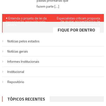
pautas prioritárias que
fazem parte […]
Navegação
Entenda o projeto de lei da
Especialistas criticam proposta
de igualar aposentadoria de
terceirização aprovado pela
mulheres e homens
de
Câmara
FIQUE POR DENTRO
Post
Notícias pelos estados
Notí­cias gerais
Informes Institucionais
Institucional
Repositório
TÓPICOS RECENTES