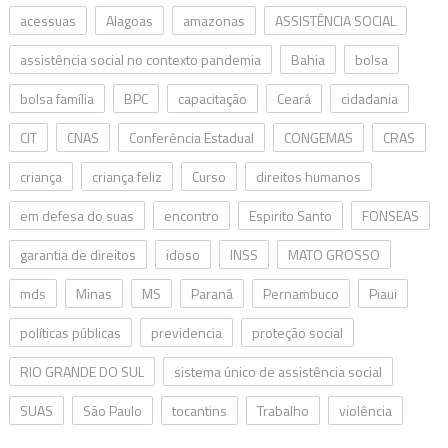
acessuas
Alagoas
amazonas
ASSISTÊNCIA SOCIAL
assistência social no contexto pandemia
Bahia
bolsa
bolsa família
BPC
capacitação
Ceará
cidadania
CIT
CNAS
Conferência Estadual
CONGEMAS
CRAS
criança
criança feliz
Curso
direitos humanos
em defesa do suas
encontro
Espirito Santo
FONSEAS
garantia de direitos
idoso
INSS
MATO GROSSO
mds
Minas
MS
Paraná
Pernambuco
Piaui
políticas públicas
previdencia
proteção social
RIO GRANDE DO SUL
sistema único de assistência social
SUAS
São Paulo
tocantins
Trabalho
violência