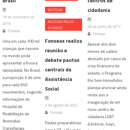
Brasil
centros de
cidadania
NOTÍCIAS
16 de novembro de
NOTICIAS PELOS
2016
28 de junho de 2017
ESTADOS
fonseas
fonseas
Fonseas realiza
Uma em cada 700 mil
Apesar dos dois
crianças que nascem
reunião e
meses de salário
no mundo pode
atrasado por causa da
debate pautas
apresentar a fissura
crise financeira do
centrais da
labiopalatal. No Brasil,
estado, o Programa
a proporção é de uma
Assistência
Rio Sem Homofobia
para cada 650
planeja anunciar ainda
Social
nascimentos, segundo
neste ano a
informações do
inauguração de um
2 de agosto de 2022
Hospital de
novo centro de
fonseas
Reabilitação de
cidadania LGBT
Anomalias
Pautas preparatórias
(Lésbicas, Gays,
Craniofaciais
para a CIT e Reunião