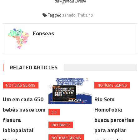
da Agência Brasil
Tagged
senado
,
Trabalho
Fonseas
RELATED ARTICLES
NOTÍ­CIAS GERAIS
NOTÍ­CIAS GERAIS
Um em cada 650
Rio Sem
bebês nasce com
Homofobia
CIT
fissura
busca parcerias
INFORMES
labiopalatal
para ampliar
NOTÍ­CIAS GERAIS