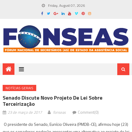
Friday, August 07, 2026
NOTÍ­CIAS GERAIS
Senado Discute Novo Projeto De Lei Sobre
Terceirização
23 de março de 2017
fonseas
Comment(0)
O presidente do Senado, Eunício Oliveira (PMDB-CE), afirmou hoje (23)
que os senadores poderão apresentar uma alternativa ao projeto de lei