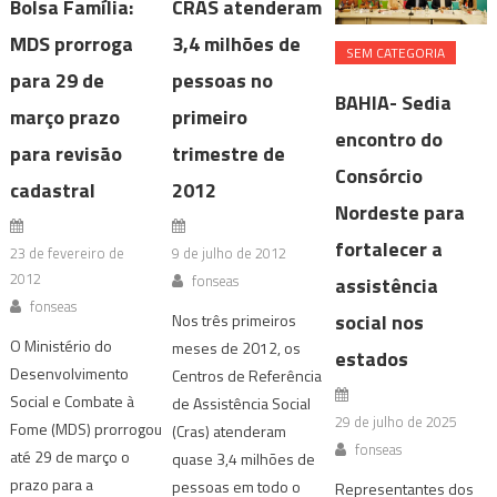
Bolsa Família:
CRAS atenderam
MDS prorroga
3,4 milhões de
SEM CATEGORIA
para 29 de
pessoas no
BAHIA- Sedia
março prazo
primeiro
encontro do
para revisão
trimestre de
Consórcio
cadastral
2012
Nordeste para
fortalecer a
23 de fevereiro de
9 de julho de 2012
2012
fonseas
assistência
fonseas
social nos
Nos três primeiros
O Ministério do
meses de 2012, os
estados
Desenvolvimento
Centros de Referência
Social e Combate à
de Assistência Social
29 de julho de 2025
Fome (MDS) prorrogou
(Cras) atenderam
fonseas
até 29 de março o
quase 3,4 milhões de
prazo para a
pessoas em todo o
Representantes dos