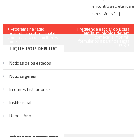
encontro secretários e
secretárias […]
Navegação
Programa na rádio
Frequência escolar do Bolsa
Família: municípios devem
inconfidência abre canal de
começar a imprimir
de
comunicação com mulheres
formulários a partir de sexta
mineiras
(16)
FIQUE POR DENTRO
Post
Notícias pelos estados
Notí­cias gerais
Informes Institucionais
Institucional
Repositório