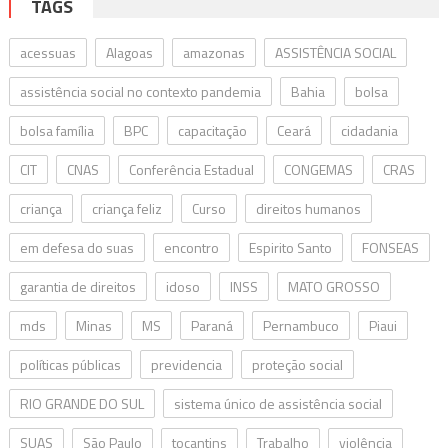
TAGS
acessuas
Alagoas
amazonas
ASSISTÊNCIA SOCIAL
assistência social no contexto pandemia
Bahia
bolsa
bolsa família
BPC
capacitação
Ceará
cidadania
CIT
CNAS
Conferência Estadual
CONGEMAS
CRAS
criança
criança feliz
Curso
direitos humanos
em defesa do suas
encontro
Espirito Santo
FONSEAS
garantia de direitos
idoso
INSS
MATO GROSSO
mds
Minas
MS
Paraná
Pernambuco
Piaui
políticas públicas
previdencia
proteção social
RIO GRANDE DO SUL
sistema único de assistência social
SUAS
São Paulo
tocantins
Trabalho
violência