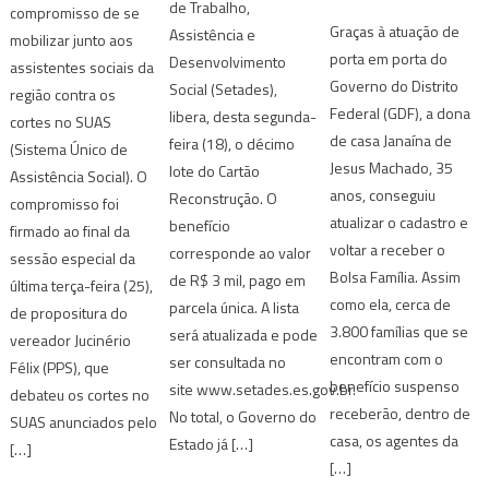
de Trabalho,
compromisso de se
Graças à atuação de
Assistência e
mobilizar junto aos
porta em porta do
Desenvolvimento
assistentes sociais da
Governo do Distrito
Social (Setades),
região contra os
Federal (GDF), a dona
libera, desta segunda-
cortes no SUAS
de casa Janaína de
feira (18), o décimo
(Sistema Único de
Jesus Machado, 35
lote do Cartão
Assistência Social). O
anos, conseguiu
Reconstrução. O
compromisso foi
atualizar o cadastro e
benefício
firmado ao final da
voltar a receber o
corresponde ao valor
sessão especial da
Bolsa Família. Assim
de R$ 3 mil, pago em
última terça-feira (25),
como ela, cerca de
parcela única. A lista
de propositura do
3.800 famílias que se
será atualizada e pode
vereador Jucinério
encontram com o
ser consultada no
Félix (PPS), que
benefício suspenso
site www.setades.es.gov.br.
debateu os cortes no
receberão, dentro de
No total, o Governo do
SUAS anunciados pelo
casa, os agentes da
Estado já […]
[…]
[…]