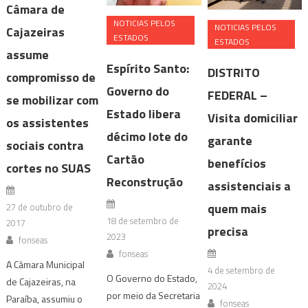
Câmara de
NOTICIAS PELOS
NOTICIAS PELOS
Cajazeiras
ESTADOS
ESTADOS
assume
Espírito Santo:
DISTRITO
compromisso de
Governo do
FEDERAL –
se mobilizar com
Estado libera
Visita domiciliar
os assistentes
décimo lote do
garante
sociais contra
Cartão
benefícios
cortes no SUAS
Reconstrução
assistenciais a
quem mais
27 de outubro de
18 de setembro de
2017
precisa
2023
fonseas
fonseas
A Câmara Municipal
4 de setembro de
O Governo do Estado,
de Cajazeiras, na
2024
por meio da Secretaria
Paraíba, assumiu o
fonseas