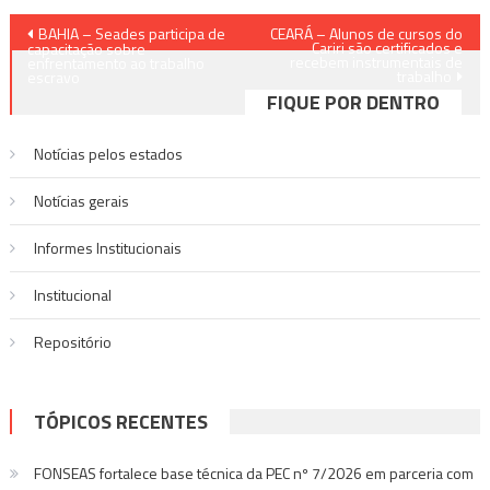
Navegação
BAHIA – Seades participa de
CEARÁ – Alunos de cursos do
Cariri são certificados e
capacitação sobre
recebem instrumentais de
de
enfrentamento ao trabalho
trabalho
escravo
FIQUE POR DENTRO
Post
Notícias pelos estados
Notí­cias gerais
Informes Institucionais
Institucional
Repositório
TÓPICOS RECENTES
FONSEAS fortalece base técnica da PEC nº 7/2026 em parceria com