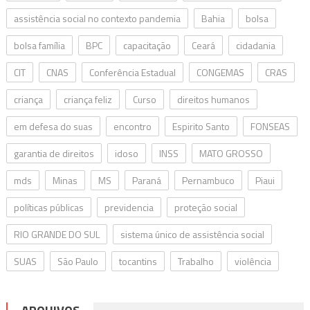
assistência social no contexto pandemia
Bahia
bolsa
bolsa família
BPC
capacitação
Ceará
cidadania
CIT
CNAS
Conferência Estadual
CONGEMAS
CRAS
criança
criança feliz
Curso
direitos humanos
em defesa do suas
encontro
Espirito Santo
FONSEAS
garantia de direitos
idoso
INSS
MATO GROSSO
mds
Minas
MS
Paraná
Pernambuco
Piaui
políticas públicas
previdencia
proteção social
RIO GRANDE DO SUL
sistema único de assistência social
SUAS
São Paulo
tocantins
Trabalho
violência