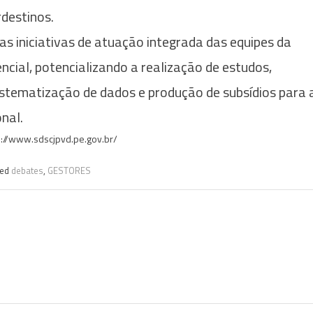
rdestinos.
s iniciativas de atuação integrada das equipes da
ncial, potencializando a realização de estudos,
istematização de dados e produção de subsídios para 
nal.
s://www.sdscjpvd.pe.gov.br/
ged
debates
,
GESTORES