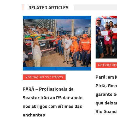
RELATED ARTICLES
NOTICIAS PE
Pará: em 
NOTICIAS PELOS ESTADOS
Piriá, Go
PARÁ – Profissionais da
garante be
Seaster irão ao RS dar apoio
que deixa
nos abrigos com vítimas das
Rio Guam
enchentes