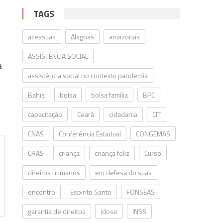
TAGS
acessuas
Alagoas
amazonas
ASSISTÊNCIA SOCIAL
a
assistência social no contexto pandemia
Bahia
bolsa
bolsa família
BPC
capacitação
Ceará
cidadania
CIT
CNAS
Conferência Estadual
CONGEMAS
CRAS
criança
criança feliz
Curso
direitos humanos
em defesa do suas
encontro
Espirito Santo
FONSEAS
garantia de direitos
idoso
INSS