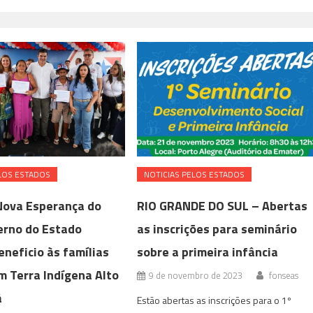
LOS ESTADOS
NOTICIAS PELOS ESTADOS
Nova Esperança do
RIO GRANDE DO SUL – Abertas
verno do Estado
as inscrições para seminário
neficio às famílias
sobre a primeira infância
m Terra Indígena Alto
9 de novembro de 2023
fonseas
á
Estão abertas as inscrições para o 1º