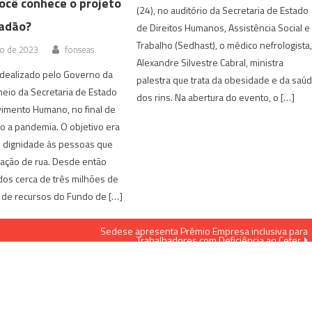
você conhece o projeto
(24), no auditório da Secretaria de Estado
dadão?
de Direitos Humanos, Assistência Social e
Trabalho (Sedhast), o médico nefrologista
to de 2023
fonseas
Alexandre Silvestre Cabral, ministra
 idealizado pelo Governo da
palestra que trata da obesidade e da saú
meio da Secretaria de Estado
dos rins. Na abertura do evento, o […]
imento Humano, no final de
o a pandemia. O objetivo era
s dignidade às pessoas que
uação de rua. Desde então
dos cerca de três milhões de
s de recursos do Fundo de […]
Sedese apresenta Prêmio Empresa inclusiva para
Trabalhadores com Deficiência ao Ceter