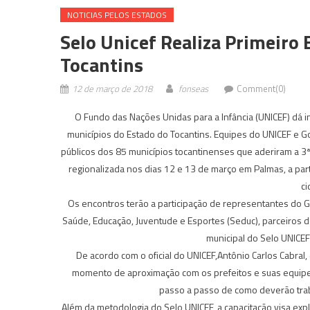
NOTICIAS PELOS ESTADOS
Selo Unicef Realiza Primeiro
Tocantins
12 de março de 2018
fonseas
Comment(0)
O Fundo das Nações Unidas para a Infância (UNICEF) dá i
municípios do Estado do Tocantins. Equipes do UNICEF e 
públicos dos 85 municípios tocantinenses que aderiram a 3
regionalizada nos dias 12 e 13 de março em Palmas, a part
ci
Os encontros terão a participação de representantes do Go
Saúde, Educação, Juventude e Esportes (Seduc), parceiros d
municipal do Selo UNICEF
De acordo com o oficial do UNICEF,Antônio Carlos Cabral
momento de aproximação com os prefeitos e suas equipes
passo a passo de como deverão traba
Além da metodologia do Selo UNICEF, a capacitação visa exp