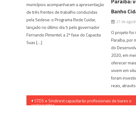
Paraíba: 
municípios acompanharam a apresentação
Banho Ci
de três frentes de trabalho conduzidas
pela Sedese: o Programa Rede Cuidar,
21 de agos
lançado no último dia 5 pelo governador
O projeto foi
Fernando Pimentel; a 2ª fase do Capacita
Paraíba, por 
Suas […]
do Desenvolv
2020, em mei
oferecer mai
vivem em sit
foram investi
reais, atravé
Navegação
STDS e Sindirest capacitarão profissionais de bares e
restaurantes
de
Post