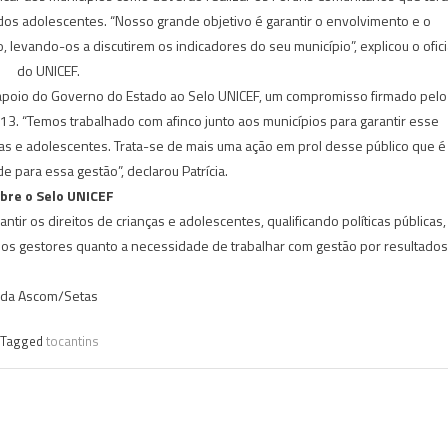
 dos adolescentes. “Nosso grande objetivo é garantir o envolvimento e o
vando-os a discutirem os indicadores do seu município”, explicou o ofici
do UNICEF.
tal apoio do Governo do Estado ao Selo UNICEF, um compromisso firmado pelo
3. “Temos trabalhado com afinco junto aos municípios para garantir esse
as e adolescentes. Trata-se de mais uma ação em prol desse público que é
e para essa gestão”, declarou Patrícia.
bre o Selo UNICEF
ntir os direitos de crianças e adolescentes, qualificando políticas públicas,
 os gestores quanto a necessidade de trabalhar com gestão por resultados
da Ascom/Setas
Tagged
tocantins