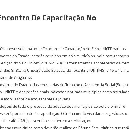
 Encontro De Capacitação No
nício nesta semana ao 1º Encontro de Capacitação do Selo UNICEF para os
Governo do Estado, estarão reunidos em dois municípios-polo com gestores
ª edição do Selo Unicef (2017-2020). Os treinamentos acontecerão de for
ir das 8h30, na Universidade Estadual do Tocantins (UNITINS) e 15 e 16, na
dade de Araguaína.
verno do Estado, das secretarias do Trabalho e Assistência Social (Setas),
o UNICEF e dos profissionais indicados por cada municípios como articulad
 e mobilizador de adolescentes e jovens.
, depois de todo o processo de adesão dos municípios ao Selo o primeiro
 será por meio desta capacitação. O treinamento visa dar aos gestores o
lhar até 2020, para então receberem a certificação.
licar aos municípios como deverão realizar os Fóruns Comunitários que ter