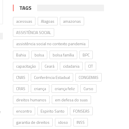
TAGS
acessuas
Alagoas
amazonas
ASSISTÊNCIA SOCIAL
assistência social no contexto pandemia
Bahia
bolsa
bolsa família
BPC
capacitação
Ceará
cidadania
CIT
CNAS
Conferência Estadual
CONGEMAS
CRAS
criança
criança feliz
Curso
direitos humanos
em defesa do suas
encontro
Espirito Santo
FONSEAS
e
garantia de direitos
idoso
INSS