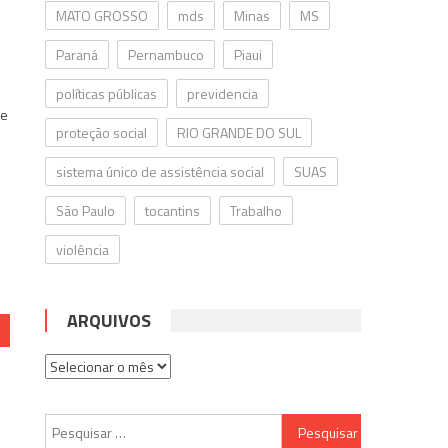
MATO GROSSO
mds
Minas
MS
Paraná
Pernambuco
Piaui
,
políticas públicas
previdencia
de
proteção social
RIO GRANDE DO SUL
sistema único de assistência social
SUAS
São Paulo
tocantins
Trabalho
violência
ARQUIVOS
Arquivos
Pesquisar