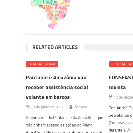
RELATED ARTICLES
SEM CATEGORIA
SEM CATEGO
Pantanal e Amazônia vão
FONSEAS l
receber assistência social
revista
volante em barcos
12 de deze
10 de julho de 2012
fonseas
Por: André Ca
Secretários d
Ribeirinhos do Pantanal e da Amazônia que
(Fonseas) lanç
não tinham acesso às ações do Plano
durante a VII
Brasil Sem Miséria serão atendidos a partir