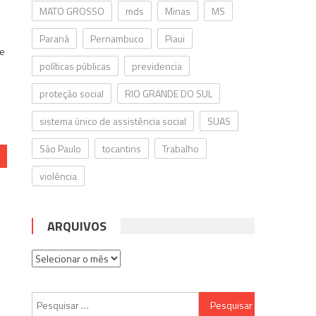
MATO GROSSO
mds
Minas
MS
Paraná
Pernambuco
Piaui
 e
políticas públicas
previdencia
proteção social
RIO GRANDE DO SUL
sistema único de assistência social
SUAS
São Paulo
tocantins
Trabalho
violência
ARQUIVOS
Arquivos
Pesquisar