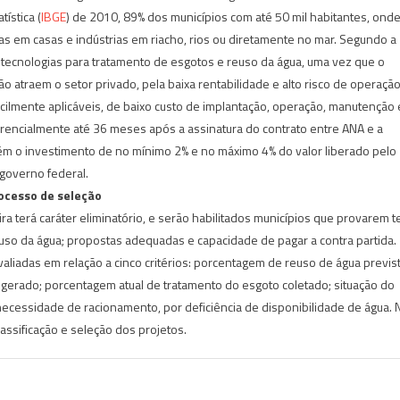
ística (
IBGE
) de 2010, 89% dos municípios com até 50 mil habitantes, ond
adas em casas e indústrias em riacho, rios ou diretamente no mar. Segundo a
m tecnologias para tratamento de esgotos e reuso da água, uma vez que o
atraem o setor privado, pela baixa rentabilidade e alto risco de operação
cilmente aplicáveis, de baixo custo de implantação, operação, manutenção 
rencialmente até 36 meses após a assinatura do contrato entre ANA e a
bém o investimento de no mínimo 2% e no máximo 4% do valor liberado pelo
governo federal.
ocesso de seleção
ra terá caráter eliminatório, e serão habilitados municípios que provarem t
uso da água; propostas adequadas e capacidade de pagar a contra partida.
avaliadas em relação a cinco critérios: porcentagem de reuso de água previs
gerado; porcentagem atual de tratamento do esgoto coletado; situação do
necessidade de racionamento, por deficiência de disponibilidade de água. 
lassificação e seleção dos projetos.