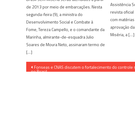
Assistência S
de 2013 por meio de embarcações. Nesta
revista oficia
segunda-feira (9), a ministra do
com matérias
Desenvolvimento Social e Combate à
aprovação da 
Fome, Tereza Campello, e o comandante da
Miséria, a […]
Marinha, almirante-de-esquadra Julio
Soares de Moura Neto, assinaram termo de
[…]
Navegação
Fonseas e CNAS discutem o fortalecimento do controle s
no Brasil
de
Post