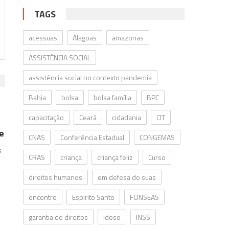
TAGS
acessuas
Alagoas
amazonas
ASSISTÊNCIA SOCIAL
assistência social no contexto pandemia
Bahia
bolsa
bolsa família
BPC
capacitação
Ceará
cidadania
CIT
 e
CNAS
Conferência Estadual
CONGEMAS
s
CRAS
criança
criança feliz
Curso
direitos humanos
em defesa do suas
encontro
Espirito Santo
FONSEAS
garantia de direitos
idoso
INSS
,