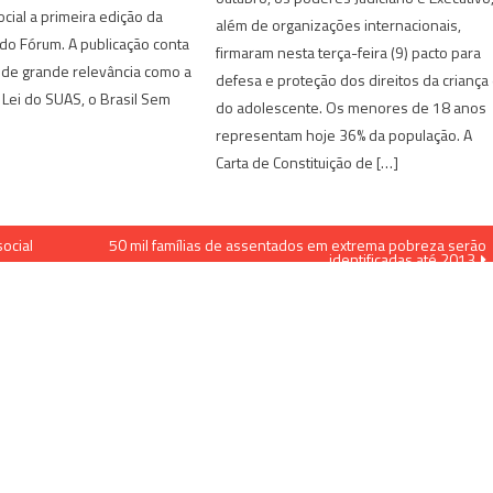
ocial a primeira edição da
além de organizações internacionais,
l do Fórum. A publicação conta
firmaram nesta terça-feira (9) pacto para
 de grande relevância como a
defesa e proteção dos direitos da criança
Lei do SUAS, o Brasil Sem
do adolescente. Os menores de 18 anos
representam hoje 36% da população. A
Carta de Constituição de […]
ocial
50 mil famílias de assentados em extrema pobreza serão
identificadas até 2013