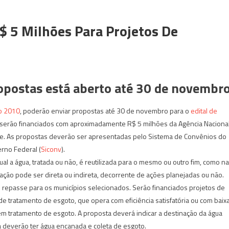
 5 Milhões Para Projetos De
ropostas está aberto até 30 de novembr
o 2010
, poderão enviar propostas até 30 de novembro para o
edital de
os serão financiados com aproximadamente R$ 5 milhões da Agência Naciona
nte. As propostas deverão ser apresentadas pelo Sistema de Convênios do
rno Federal (
Siconv
).
l a água, tratada ou não, é reutilizada para o mesmo ou outro fim, como na
lização pode ser direta ou indireta, decorrente de ações planejadas ou não.
 repasse para os municípios selecionados. Serão financiados projetos de
e tratamento de esgoto, que opera com eficiência satisfatória ou com baix
êm tratamento de esgoto. A proposta deverá indicar a destinação da água
á deverão ter água encanada e coleta de esgoto.