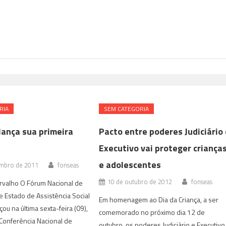
RIA
SEM CATEGORIA
ança sua primeira
Pacto entre poderes Judiciário
Executivo vai proteger criança
e adolescentes
mbro de 2011
fonseas
10 de outubro de 2012
fonseas
rvalho O Fórum Nacional de
e Estado de Assistência Social
Em homenagem ao Dia da Criança, a ser
ou na última sexta-feira (09),
comemorado no próximo dia 12 de
I Conferência Nacional de
outubro, os poderes Judiciário e Executivo