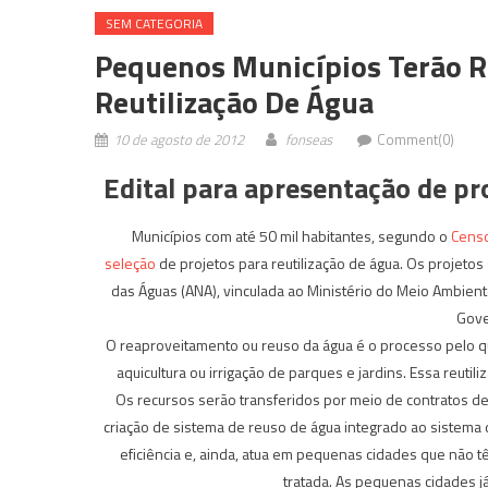
SEM CATEGORIA
Pequenos Municípios Terão R$
Reutilização De Água
10 de agosto de 2012
fonseas
Comment(0)
Edital para apresentação de p
Municípios com até 50 mil habitantes, segundo o
Cens
seleção
de projetos para reutilização de água. Os projet
das Águas (ANA), vinculada ao Ministério do Meio Ambie
Gove
O reaproveitamento ou reuso da água é o processo pelo qua
aquicultura ou irrigação de parques e jardins. Essa reuti
Os recursos serão transferidos por meio de contratos de
criação de sistema de reuso de água integrado ao sistema d
eficiência e, ainda, atua em pequenas cidades que não t
tratada. As pequenas cidades j