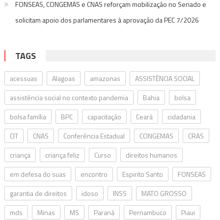
FONSEAS, CONGEMAS e CNAS reforçam mobilização no Senado e
solicitam apoio dos parlamentares à aprovação da PEC 7/2026
TAGS
acessuas
Alagoas
amazonas
ASSISTÊNCIA SOCIAL
assistência social no contexto pandemia
Bahia
bolsa
bolsa família
BPC
capacitação
Ceará
cidadania
CIT
CNAS
Conferência Estadual
CONGEMAS
CRAS
criança
criança feliz
Curso
direitos humanos
em defesa do suas
encontro
Espirito Santo
FONSEAS
garantia de direitos
idoso
INSS
MATO GROSSO
mds
Minas
MS
Paraná
Pernambuco
Piaui