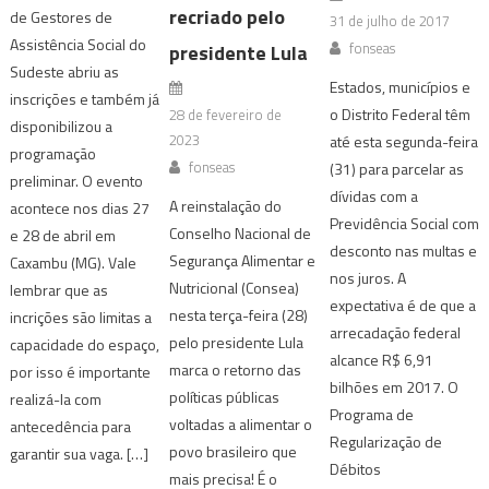
recriado pelo
de Gestores de
31 de julho de 2017
Assistência Social do
fonseas
presidente Lula
Sudeste abriu as
Estados, municípios e
inscrições e também já
o Distrito Federal têm
28 de fevereiro de
disponibilizou a
2023
até esta segunda-feira
programação
fonseas
(31) para parcelar as
preliminar. O evento
dívidas com a
A reinstalação do
acontece nos dias 27
Previdência Social com
Conselho Nacional de
e 28 de abril em
desconto nas multas e
Segurança Alimentar e
Caxambu (MG). Vale
nos juros. A
Nutricional (Consea)
lembrar que as
expectativa é de que a
nesta terça-feira (28)
incrições são limitas a
arrecadação federal
pelo presidente Lula
capacidade do espaço,
alcance R$ 6,91
marca o retorno das
por isso é importante
bilhões em 2017. O
políticas públicas
realizá-la com
Programa de
voltadas a alimentar o
antecedência para
Regularização de
povo brasileiro que
garantir sua vaga. […]
Débitos
mais precisa! É o