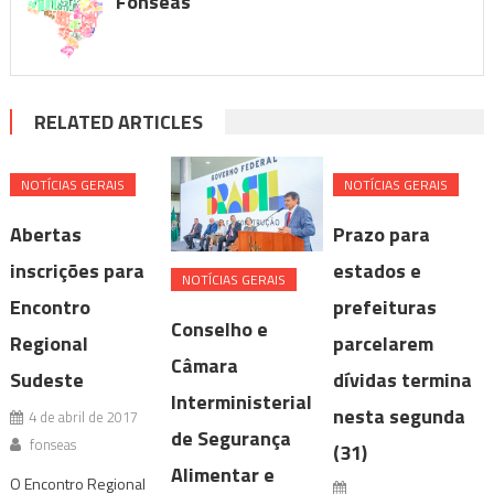
Fonseas
RELATED ARTICLES
NOTÍ­CIAS GERAIS
NOTÍ­CIAS GERAIS
Abertas
Prazo para
inscrições para
estados e
NOTÍ­CIAS GERAIS
Encontro
prefeituras
Conselho e
Regional
parcelarem
Câmara
Sudeste
dívidas termina
Interministerial
nesta segunda
4 de abril de 2017
de Segurança
fonseas
(31)
Alimentar e
O Encontro Regional