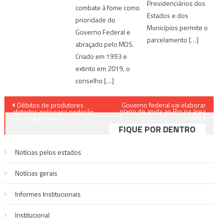
Previdenciários dos
combate à fome como
Estados e dos
prioridade do
Municípios permite o
Governo Federal e
parcelamento […]
abraçado pelo MDS.
Criado em 1993 e
extinto em 2019, o
conselho […]
Navegação
Débitos de produtores
Governo federal vai elaborar
plano de ajuda ao Rio na área
afetados pela seca poderão
social
de
ser renegociados
FIQUE POR DENTRO
Post
Notícias pelos estados
Notí­cias gerais
Informes Institucionais
Institucional