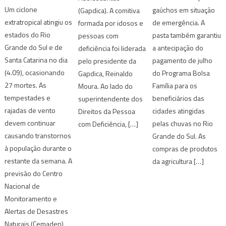
Um ciclone
gaúchos em situação
(Gapdica). A comitiva
extratropical atingiu os
de emergência. A
formada por idosos e
estados do Rio
pasta também garantiu
pessoas com
Grande do Sul e de
a antecipação do
deficiência foi liderada
Santa Catarina no dia
pagamento de julho
pelo presidente da
(4.09), ocasionando
do Programa Bolsa
Gapdica, Reinaldo
27 mortes. As
Família para os
Moura. Ao lado do
tempestades e
beneficiários das
superintendente dos
rajadas de vento
cidades atingidas
Direitos da Pessoa
devem continuar
pelas chuvas no Rio
com Deficiência, […]
causando transtornos
Grande do Sul. As
à população durante o
compras de produtos
restante da semana. A
da agricultura […]
previsão do Centro
Nacional de
Monitoramento e
Alertas de Desastres
Naturais (Cemaden)