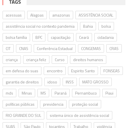
TAGS
acessuas
Alagoas
amazonas
ASSISTÊNCIA SOCIAL
assistência social no contexto pandemia
Bahia
bolsa
bolsa família
BPC
capacitação
Ceará
cidadania
CIT
CNAS
Conferência Estadual
CONGEMAS
CRAS
criança
criança feliz
Curso
direitos humanos
em defesa do suas
encontro
Espirito Santo
FONSEAS
garantia de direitos
idoso
INSS
MATO GROSSO
mds
Minas
MS
Paraná
Pernambuco
Piaui
políticas públicas
previdencia
proteção social
RIO GRANDE DO SUL
sistema único de assistência social
SUAS
São Paulo
tocantins
Trabalho
violência