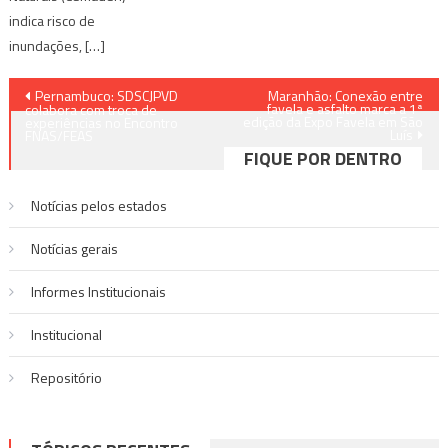
indica risco de
inundações, […]
Navegação
Pernambuco: SDSCJPVD
Maranhão: Conexão entre
favela e asfalto marca a 1ª
colabora com troca de
edição da Expo Favela em São
de
experiências no Encontro
Luís
FNAS/FEAS
FIQUE POR DENTRO
Post
Notícias pelos estados
Notí­cias gerais
Informes Institucionais
Institucional
Repositório