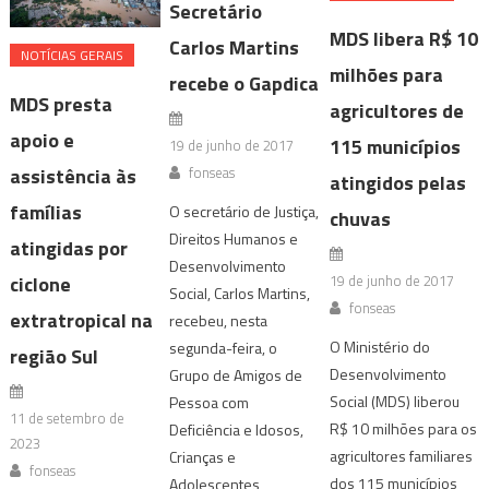
Secretário
MDS libera R$ 10
Carlos Martins
NOTÍ­CIAS GERAIS
milhões para
recebe o Gapdica
MDS presta
agricultores de
apoio e
115 municípios
19 de junho de 2017
fonseas
assistência às
atingidos pelas
famílias
O secretário de Justiça,
chuvas
Direitos Humanos e
atingidas por
Desenvolvimento
19 de junho de 2017
ciclone
Social, Carlos Martins,
fonseas
extratropical na
recebeu, nesta
O Ministério do
segunda-feira, o
região Sul
Desenvolvimento
Grupo de Amigos de
Social (MDS) liberou
Pessoa com
11 de setembro de
R$ 10 milhões para os
Deficiência e Idosos,
2023
agricultores familiares
Crianças e
fonseas
dos 115 municípios
Adolescentes