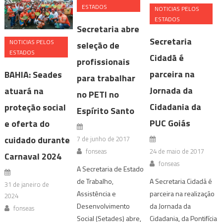
ESTADOS
NOTICIAS PELOS
ESTADOS
Secretaria abre
Secretaria
NOTICIAS PELOS
seleção de
ESTADOS
Cidadã é
profissionais
parceira na
BAHIA: Seades
para trabalhar
Jornada da
atuará na
no PETI no
Cidadania da
proteção social
Espírito Santo
PUC Goiás
e oferta do
cuidado durante
7 de junho de 2017
fonseas
24 de maio de 2017
Carnaval 2024
fonseas
A Secretaria de Estado
de Trabalho,
A Secretaria Cidadã é
31 de janeiro de
Assistência e
parceira na realização
2024
Desenvolvimento
da Jornada da
fonseas
Social (Setades) abre,
Cidadania, da Pontifícia