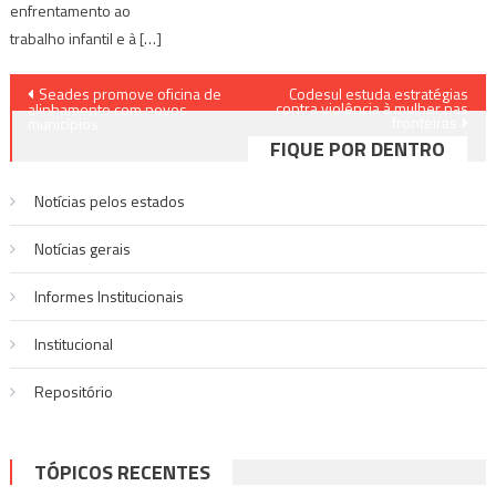
enfrentamento ao
trabalho infantil e à […]
Navegação
Seades promove oficina de
Codesul estuda estratégias
contra violência à mulher nas
alinhamento com novos
fronteiras
de
municípios
FIQUE POR DENTRO
Post
Notícias pelos estados
Notí­cias gerais
Informes Institucionais
Institucional
Repositório
TÓPICOS RECENTES