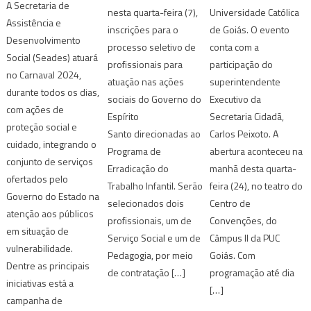
A Secretaria de
nesta quarta-feira (7),
Universidade Católica
Assistência e
inscrições para o
de Goiás. O evento
Desenvolvimento
processo seletivo de
conta com a
Social (Seades) atuará
profissionais para
participação do
no Carnaval 2024,
atuação nas ações
superintendente
durante todos os dias,
sociais do Governo do
Executivo da
com ações de
Espírito
Secretaria Cidadã,
proteção social e
Santo direcionadas ao
Carlos Peixoto. A
cuidado, integrando o
Programa de
abertura aconteceu na
conjunto de serviços
Erradicação do
manhã desta quarta-
ofertados pelo
Trabalho Infantil. Serão
feira (24), no teatro do
Governo do Estado na
selecionados dois
Centro de
atenção aos públicos
profissionais, um de
Convenções, do
em situação de
Serviço Social e um de
Câmpus II da PUC
vulnerabilidade.
Pedagogia, por meio
Goiás. Com
Dentre as principais
de contratação […]
programação até dia
iniciativas está a
[…]
campanha de