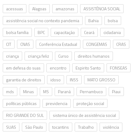
acessuas
Alagoas
amazonas
ASSISTÊNCIA SOCIAL
assistência social no contexto pandemia
Bahia
bolsa
bolsa família
BPC
capacitação
Ceará
cidadania
CIT
CNAS
Conferência Estadual
CONGEMAS
CRAS
criança
criança feliz
Curso
direitos humanos
em defesa do suas
encontro
Espirito Santo
FONSEAS
garantia de direitos
idoso
INSS
MATO GROSSO
mds
Minas
MS
Paraná
Pernambuco
Piaui
políticas públicas
previdencia
proteção social
RIO GRANDE DO SUL
sistema único de assistência social
SUAS
São Paulo
tocantins
Trabalho
violência