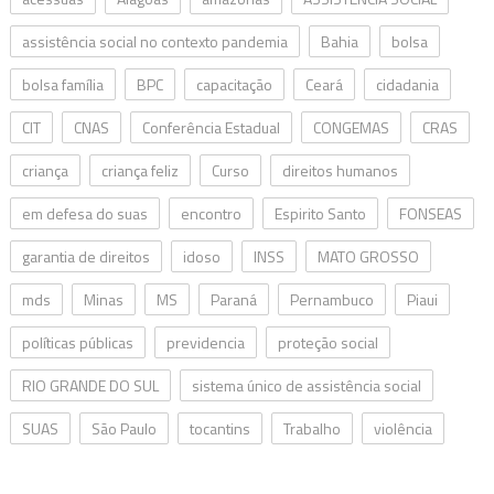
assistência social no contexto pandemia
Bahia
bolsa
bolsa família
BPC
capacitação
Ceará
cidadania
CIT
CNAS
Conferência Estadual
CONGEMAS
CRAS
criança
criança feliz
Curso
direitos humanos
em defesa do suas
encontro
Espirito Santo
FONSEAS
garantia de direitos
idoso
INSS
MATO GROSSO
mds
Minas
MS
Paraná
Pernambuco
Piaui
políticas públicas
previdencia
proteção social
RIO GRANDE DO SUL
sistema único de assistência social
SUAS
São Paulo
tocantins
Trabalho
violência