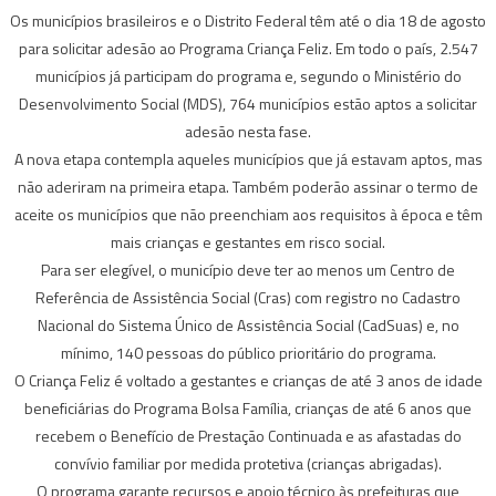
Os municípios brasileiros e o Distrito Federal têm até o dia 18 de agosto
para solicitar adesão ao Programa Criança Feliz. Em todo o país, 2.547
municípios já participam do programa e, segundo o Ministério do
Desenvolvimento Social (MDS), 764 municípios estão aptos a solicitar
adesão nesta fase.
A nova etapa contempla aqueles municípios que já estavam aptos, mas
não aderiram na primeira etapa. Também poderão assinar o termo de
aceite os municípios que não preenchiam aos requisitos à época e têm
mais crianças e gestantes em risco social.
Para ser elegível, o município deve ter ao menos um Centro de
Referência de Assistência Social (Cras) com registro no Cadastro
Nacional do Sistema Único de Assistência Social (CadSuas) e, no
mínimo, 140 pessoas do público prioritário do programa.
O Criança Feliz é voltado a gestantes e crianças de até 3 anos de idade
beneficiárias do Programa Bolsa Família, crianças de até 6 anos que
recebem o Benefício de Prestação Continuada e as afastadas do
convívio familiar por medida protetiva (crianças abrigadas).
O programa garante recursos e apoio técnico às prefeituras que