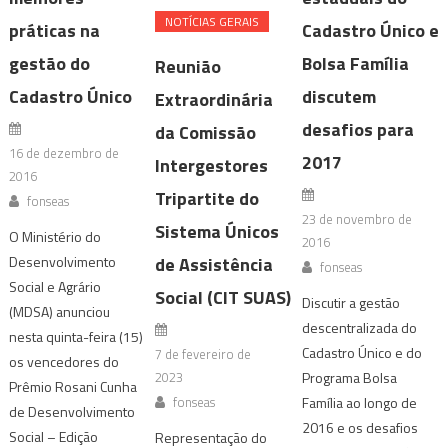
NOTÍ­CIAS GERAIS
práticas na
Cadastro Único e
gestão do
Bolsa Família
Reunião
Cadastro Único
discutem
Extraordinária
desafios para
da Comissão
16 de dezembro de
2017
Intergestores
2016
Tripartite do
fonseas
23 de novembro de
Sistema Únicos
O Ministério do
2016
de Assistência
Desenvolvimento
fonseas
Social e Agrário
Social (CIT SUAS)
Discutir a gestão
(MDSA) anunciou
descentralizada do
nesta quinta-feira (15)
Cadastro Único e do
7 de fevereiro de
os vencedores do
2023
Programa Bolsa
Prêmio Rosani Cunha
fonseas
Família ao longo de
de Desenvolvimento
2016 e os desafios
Social – Edição
Representação do