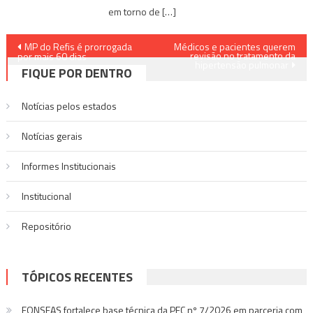
em torno de […]
Navegação
MP do Refis é prorrogada
Médicos e pacientes querem
revisão no tratamento da
por mais 60 dias
hipertensão pulmonar
de
FIQUE POR DENTRO
Post
Notícias pelos estados
Notí­cias gerais
Informes Institucionais
Institucional
Repositório
TÓPICOS RECENTES
FONSEAS fortalece base técnica da PEC nº 7/2026 em parceria com