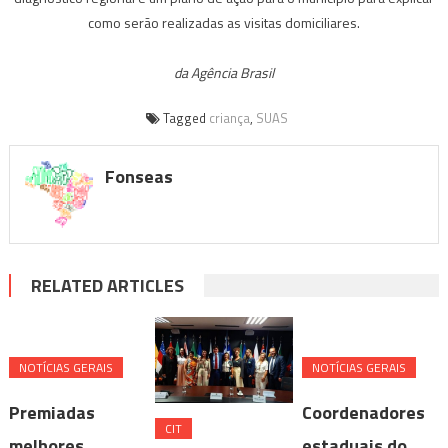
como serão realizadas as visitas domiciliares.
da Agência Brasil
Tagged
criança
,
SUAS
Fonseas
RELATED ARTICLES
NOTÍ­CIAS GERAIS
NOTÍ­CIAS GERAIS
Premiadas
Coordenadores
CIT
melhores
estaduais do