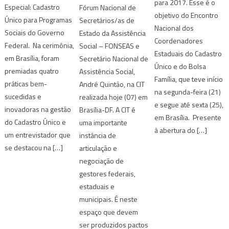
para 2017. Esse é o
Especial: Cadastro
Fórum Nacional de
objetivo do Encontro
Único para Programas
Secretários/as de
Nacional dos
Sociais do Governo
Estado da Assistência
Coordenadores
Federal. Na cerimônia,
Social – FONSEAS e
Estaduais do Cadastro
em Brasília, foram
Secretário Nacional de
Único e do Bolsa
premiadas quatro
Assistência Social,
Família, que teve início
práticas bem-
André Quintão, na CIT
na segunda-feira (21)
sucedidas e
realizada hoje (07) em
e segue até sexta (25),
inovadoras na gestão
Brasília-DF. A CIT é
em Brasília. Presente
do Cadastro Único e
uma importante
à abertura do […]
um entrevistador que
instância de
se destacou na […]
articulação e
negociação de
gestores federais,
estaduais e
municipais. É neste
espaço que devem
ser produzidos pactos