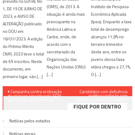
previsto no EDITAL No
(OMS), de 2013. A
Instituto de Pesquisa
1, DE 19 DE JUNHO DE
situação é ainda mais
Econômica Aplicada
2023, e AVISO DE
preocupante na
(Ipea). Enquanto a taxa
ALTERAÇÃO publicado
América Latina e
total de desemprego
no DOU em
Caribe, onde, de
alcançou 11,8% no
18/07/2023. A edição
acordo com o
terceiro trimestre
do Prêmio Mérito
secretariado da
deste ano, entre os
CNAS 2023 teve o total
Organização das
jovens dessa faixa
de 69 inscritos. Neste
Nações Unidas (ONU)
etária chegou a 27,7%.
documento, em
[…]
O […]
primeiro lugar, são […]
Navegação
Campanha contra erotização
Candidatos com deficência
auditiva contarão com
de crianças lançada pela SEAS
tradutores durante o Enem
de
ganha adesão na internet
FIQUE POR DENTRO
Post
Notícias pelos estados
Notí­cias gerais