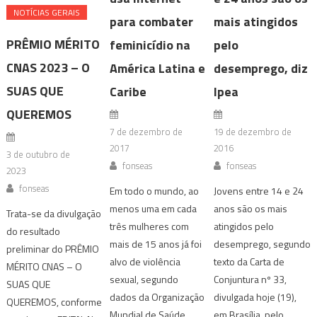
NOTÍ­CIAS GERAIS
para combater
mais atingidos
PRÊMIO MÉRITO
feminicídio na
pelo
CNAS 2023 – O
América Latina e
desemprego, diz
SUAS QUE
Caribe
Ipea
QUEREMOS
7 de dezembro de
19 de dezembro de
2017
2016
3 de outubro de
fonseas
fonseas
2023
fonseas
Em todo o mundo, ao
Jovens entre 14 e 24
menos uma em cada
anos são os mais
Trata-se da divulgação
três mulheres com
atingidos pelo
do resultado
mais de 15 anos já foi
desemprego, segundo
preliminar do PRÊMIO
alvo de violência
texto da Carta de
MÉRITO CNAS – O
sexual, segundo
Conjuntura nº 33,
SUAS QUE
dados da Organização
divulgada hoje (19),
QUEREMOS, conforme
Mundial de Saúde
em Brasília, pelo