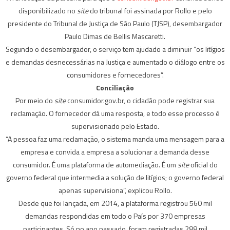
disponibilizado no
site
do tribunal foi assinada por Rollo e pelo
presidente do Tribunal de Justiça de São Paulo (TJSP), desembargador
Paulo Dimas de Bellis Mascaretti.
Segundo o desembargador, o serviço tem ajudado a diminuir “os litígios
e demandas desnecessárias na Justiça e aumentado o diálogo entre os
consumidores e fornecedores”.
C
onciliação
Por meio do
site
consumidor.gov.br, o cidadão pode registrar sua
reclamação. O fornecedor dá uma resposta, e todo esse processo é
supervisionado pelo Estado.
“A pessoa faz uma reclamação, o sistema manda uma mensagem para a
empresa e convida a empresa a solucionar a demanda desse
consumidor. É uma plataforma de automediação. É um
site
oficial do
governo federal que intermedia a solução de litígios; o governo federal
apenas supervisiona”, explicou Rollo.
Desde que foi lançada, em 2014, a plataforma registrou 560 mil
demandas respondidas em todo o País por 370 empresas
participantes. Só no ano passado, foram registradas 288 mil