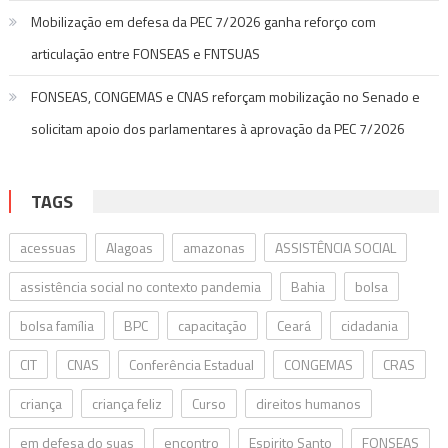
Mobilização em defesa da PEC 7/2026 ganha reforço com
articulação entre FONSEAS e FNTSUAS
FONSEAS, CONGEMAS e CNAS reforçam mobilização no Senado e
solicitam apoio dos parlamentares à aprovação da PEC 7/2026
TAGS
acessuas
Alagoas
amazonas
ASSISTÊNCIA SOCIAL
assistência social no contexto pandemia
Bahia
bolsa
bolsa família
BPC
capacitação
Ceará
cidadania
CIT
CNAS
Conferência Estadual
CONGEMAS
CRAS
criança
criança feliz
Curso
direitos humanos
em defesa do suas
encontro
Espirito Santo
FONSEAS