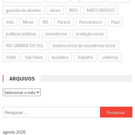
garantia de direitos
idoso
INSS
MATO GROSSO
mds
Minas
MS
Paraná
Pernambuco
Piaui
políticas públicas
previdencia
proteção social
RIO GRANDE DO SUL
sistema único de assistência social
SUAS
São Paulo
tocantins
Trabalho
violência
ARQUIVOS
Arquivos
Pesquisar
por:
agosto 2026