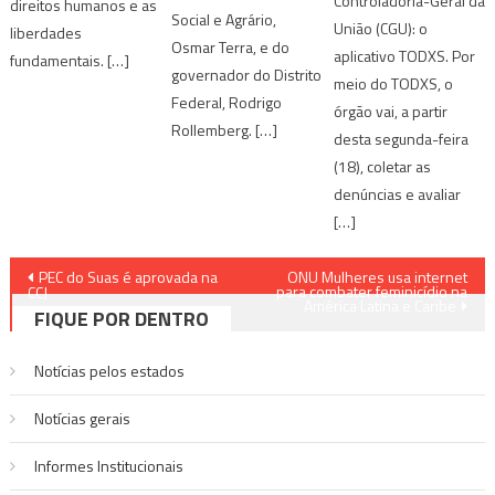
Controladoria-Geral da
direitos humanos e as
Social e Agrário,
União (CGU): o
liberdades
Osmar Terra, e do
aplicativo TODXS. Por
fundamentais. […]
governador do Distrito
meio do TODXS, o
Federal, Rodrigo
órgão vai, a partir
Rollemberg. […]
desta segunda-feira
(18), coletar as
denúncias e avaliar
[…]
Navegação
PEC do Suas é aprovada na
ONU Mulheres usa internet
para combater feminicídio na
CCJ
América Latina e Caribe
de
FIQUE POR DENTRO
Post
Notícias pelos estados
Notí­cias gerais
Informes Institucionais