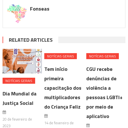
Fonseas
RELATED ARTICLES
NOTÍ­CIAS GERAIS
NOTÍ­CIAS GERAIS
Tem início
CGU recebe
primeira
denúncias de
NOTÍ­CIAS GERAIS
capacitação dos
violência a
Dia Mundial da
multiplicadores
pessoas LGBTI+
Justiça Social
do Criança Feliz
por meio de
aplicativo
20 de fevereiro de
14 de fevereiro de
2023