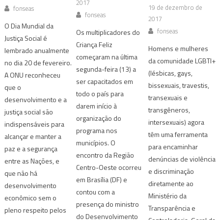
2017
19 de dezembro de
fonseas
fonseas
2017
O Dia Mundial da
fonseas
Os multiplicadores do
Justiça Social é
Criança Feliz
Homens e mulheres
lembrado anualmente
começaram na última
da comunidade LGBTI+
no dia 20 de fevereiro.
segunda-feira (13) a
(lésbicas, gays,
A ONU reconheceu
ser capacitados em
bissexuais, travestis,
que o
todo o país para
transexuais e
desenvolvimento e a
darem início à
transgêneros,
justiça social são
organização do
intersexuais) agora
indispensáveis para
programa nos
têm uma ferramenta
alcançar e manter a
municípios. O
para encaminhar
paz e a segurança
encontro da Região
denúncias de violência
entre as Nações, e
Centro-Oeste ocorreu
e discriminação
que não há
em Brasília (DF) e
diretamente ao
desenvolvimento
contou com a
Ministério da
econômico sem o
presença do ministro
Transparência e
pleno respeito pelos
do Desenvolvimento