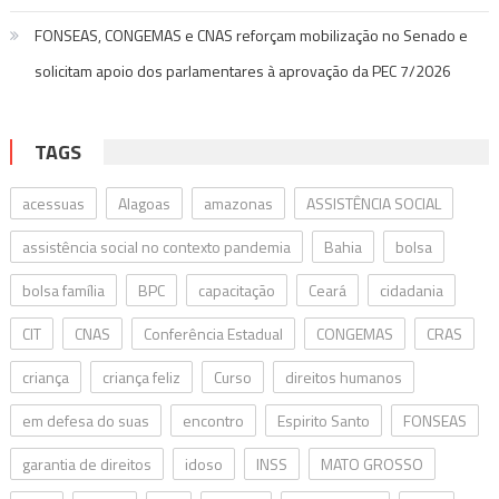
FONSEAS, CONGEMAS e CNAS reforçam mobilização no Senado e
solicitam apoio dos parlamentares à aprovação da PEC 7/2026
TAGS
acessuas
Alagoas
amazonas
ASSISTÊNCIA SOCIAL
assistência social no contexto pandemia
Bahia
bolsa
bolsa família
BPC
capacitação
Ceará
cidadania
CIT
CNAS
Conferência Estadual
CONGEMAS
CRAS
criança
criança feliz
Curso
direitos humanos
em defesa do suas
encontro
Espirito Santo
FONSEAS
garantia de direitos
idoso
INSS
MATO GROSSO