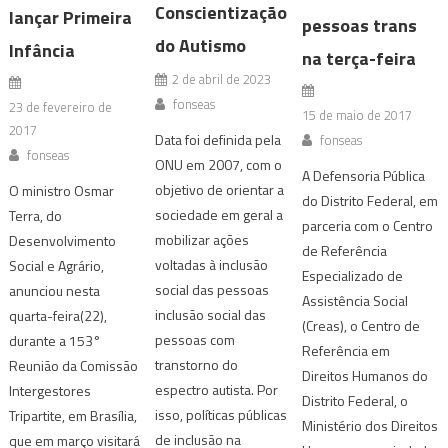
Conscientização
lançar Primeira
pessoas trans
do Autismo
Infância
na terça-feira
2 de abril de 2023
fonseas
23 de fevereiro de
15 de maio de 2017
2017
Data foi definida pela
fonseas
fonseas
ONU em 2007, com o
A Defensoria Pública
objetivo de orientar a
O ministro Osmar
do Distrito Federal, em
sociedade em geral a
Terra, do
parceria com o Centro
mobilizar ações
Desenvolvimento
de Referência
voltadas à inclusão
Social e Agrário,
Especializado de
social das pessoas
anunciou nesta
Assistência Social
inclusão social das
quarta-feira(22),
(Creas), o Centro de
pessoas com
durante a 153°
Referência em
transtorno do
Reunião da Comissão
Direitos Humanos do
espectro autista. Por
Intergestores
Distrito Federal, o
isso, políticas públicas
Tripartite, em Brasília,
Ministério dos Direitos
de inclusão na
que em março visitará