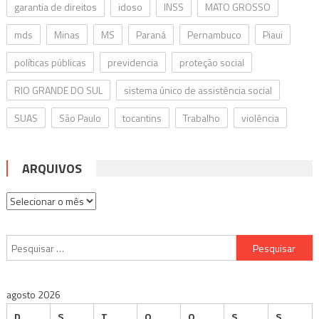
garantia de direitos
idoso
INSS
MATO GROSSO
mds
Minas
MS
Paraná
Pernambuco
Piaui
políticas públicas
previdencia
proteção social
RIO GRANDE DO SUL
sistema único de assistência social
SUAS
São Paulo
tocantins
Trabalho
violência
ARQUIVOS
Arquivos
Pesquisar
por:
agosto 2026
D
S
T
Q
Q
S
S