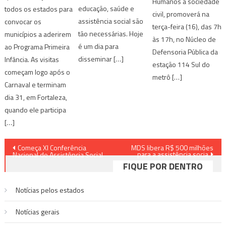
Humanos a sociedade
educação, saúde e
todos os estados para
civil, promoverá na
assistência social são
convocar os
terça-feira (16), das 7h
tão necessárias. Hoje
municípios a aderirem
às 17h, no Núcleo de
é um dia para
ao Programa Primeira
Defensoria Pública da
disseminar […]
Infância. As visitas
estação 114 Sul do
começam logo após o
metrô […]
Carnaval e terminam
dia 31, em Fortaleza,
quando ele participa
[…]
Navegação
Começa XI Conferência
MDS libera R$ 500 milhões
para a assistência socia
Nacional de Assistência Social
de
FIQUE POR DENTRO
Post
Notícias pelos estados
Notí­cias gerais