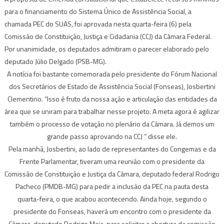
para o financiamento do Sistema Único de Assistência Social, a
chamada PEC do SUAS, foi aprovada nesta quarta-feira (6) pela
Comissão de Constituição, Justiça e Cidadania (CCJ) da Câmara Federal.
Por unanimidade, os deputados admitiram o parecer elaborado pelo
deputado Júlio Delgado (PSB-MG).
A notícia foi bastante comemorada pelo presidente do Fórum Nacional
dos Secretários de Estado de Assistência Social (Fonseas), Josbertini
Clementino. “Isso é fruto da nossa ação e articulação das entidades da
área que se uniram para trabalhar nesse projeto. A meta agora é agilizar
também o processo de votação no plenário da Câmara. Já demos um
grande passo aprovando na CCJ ” disse ele.
Pela manhã, Josbertini, ao lado de representantes do Congemas e da
Frente Parlamentar, tiveram uma reunião com o presidente da
Comissão de Constituição e Justiça da Câmara, deputado federal Rodrigo
Pacheco (PMDB-MG) para pedir a inclusão da PEC na pauta desta
quarta-feira, o que acabou acontecendo. Ainda hoje, segundo o
presidente do Fonseas, haverá um encontro com o presidente da
Câmara, deputado Rodrigo Maia, para solicitar a abertura da comissão