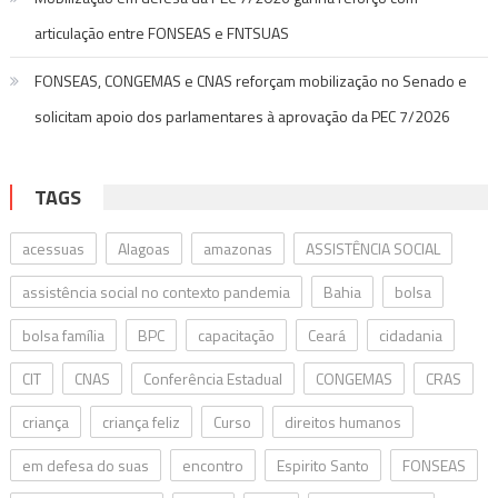
articulação entre FONSEAS e FNTSUAS
FONSEAS, CONGEMAS e CNAS reforçam mobilização no Senado e
solicitam apoio dos parlamentares à aprovação da PEC 7/2026
TAGS
acessuas
Alagoas
amazonas
ASSISTÊNCIA SOCIAL
assistência social no contexto pandemia
Bahia
bolsa
bolsa família
BPC
capacitação
Ceará
cidadania
CIT
CNAS
Conferência Estadual
CONGEMAS
CRAS
criança
criança feliz
Curso
direitos humanos
em defesa do suas
encontro
Espirito Santo
FONSEAS