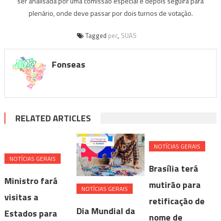
ser analisada por uma comissão especial e depois seguirá para
plenário, onde deve passar por dois turnos de votação.
Tagged
pec
,
SUAS
Fonseas
RELATED ARTICLES
NOTÍ­CIAS GERAIS
NOTÍ­CIAS GERAIS
Brasília terá
Ministro fará
mutirão para
NOTÍ­CIAS GERAIS
visitas a
retificação de
Dia Mundial da
Estados para
nome de