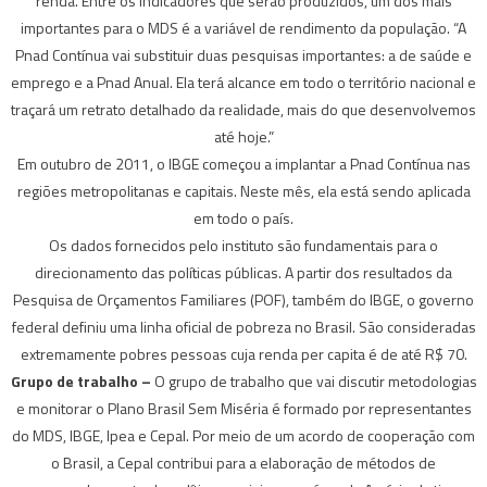
renda. Entre os indicadores que serão produzidos, um dos mais
importantes para o MDS é a variável de rendimento da população. “A
Pnad Contínua vai substituir duas pesquisas importantes: a de saúde e
emprego e a Pnad Anual. Ela terá alcance em todo o território nacional e
traçará um retrato detalhado da realidade, mais do que desenvolvemos
até hoje.”
Em outubro de 2011, o IBGE começou a implantar a Pnad Contínua nas
regiões metropolitanas e capitais. Neste mês, ela está sendo aplicada
em todo o país.
Os dados fornecidos pelo instituto são fundamentais para o
direcionamento das políticas públicas. A partir dos resultados da
Pesquisa de Orçamentos Familiares (POF), também do IBGE, o governo
federal definiu uma linha oficial de pobreza no Brasil. São consideradas
extremamente pobres pessoas cuja renda per capita é de até R$ 70.
Grupo de trabalho –
O grupo de trabalho que vai discutir metodologias
e monitorar o Plano Brasil Sem Miséria é formado por representantes
do MDS, IBGE, Ipea e Cepal. Por meio de um acordo de cooperação com
o Brasil, a Cepal contribui para a elaboração de métodos de