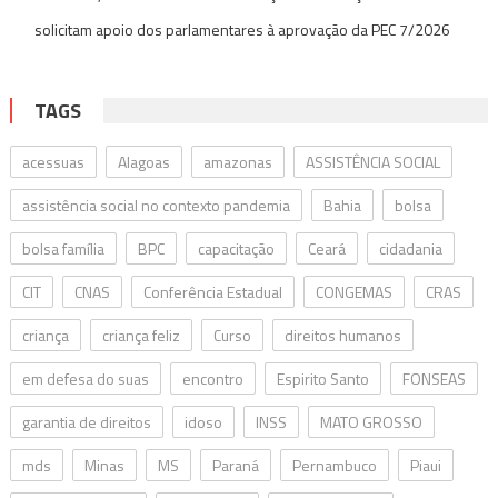
solicitam apoio dos parlamentares à aprovação da PEC 7/2026
TAGS
acessuas
Alagoas
amazonas
ASSISTÊNCIA SOCIAL
assistência social no contexto pandemia
Bahia
bolsa
bolsa família
BPC
capacitação
Ceará
cidadania
CIT
CNAS
Conferência Estadual
CONGEMAS
CRAS
criança
criança feliz
Curso
direitos humanos
em defesa do suas
encontro
Espirito Santo
FONSEAS
garantia de direitos
idoso
INSS
MATO GROSSO
mds
Minas
MS
Paraná
Pernambuco
Piaui