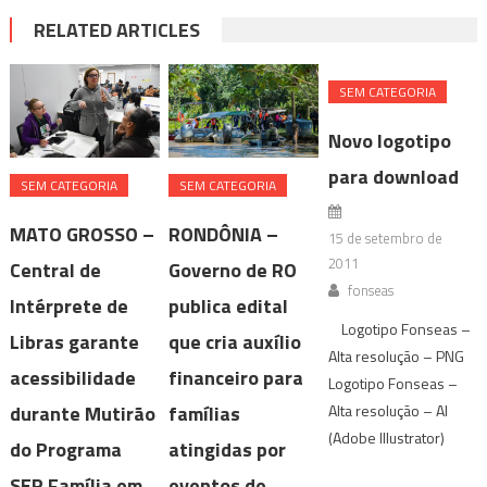
RELATED ARTICLES
SEM CATEGORIA
Novo logotipo
para download
SEM CATEGORIA
SEM CATEGORIA
MATO GROSSO –
RONDÔNIA –
15 de setembro de
2011
Central de
Governo de RO
fonseas
Intérprete de
publica edital
Logotipo Fonseas –
Libras garante
que cria auxílio
Alta resolução – PNG
acessibilidade
financeiro para
Logotipo Fonseas –
durante Mutirão
famílias
Alta resolução – AI
(Adobe Illustrator)
do Programa
atingidas por
SER Família em
eventos de