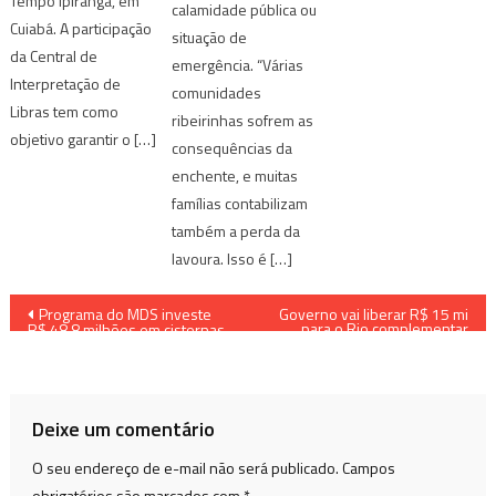
Tempo Ipiranga, em
calamidade pública ou
Cuiabá. A participação
situação de
da Central de
emergência. “Várias
Interpretação de
comunidades
Libras tem como
ribeirinhas sofrem as
objetivo garantir o […]
consequências da
enchente, e muitas
famílias contabilizam
também a perda da
lavoura. Isso é […]
Navegação
Programa do MDS investe
Governo vai liberar R$ 15 mi
para o Rio complementar
R$ 48,8 milhões em cisternas
Bolsa Família
de
no Maranhão
Post
Deixe um comentário
O seu endereço de e-mail não será publicado.
Campos
obrigatórios são marcados com
*