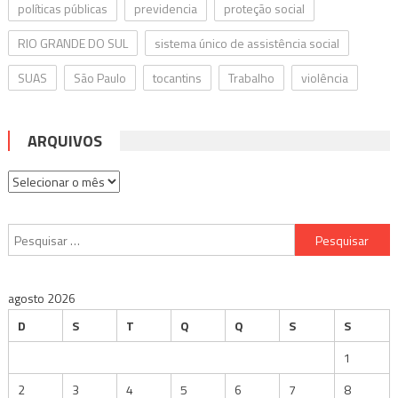
políticas públicas
previdencia
proteção social
RIO GRANDE DO SUL
sistema único de assistência social
SUAS
São Paulo
tocantins
Trabalho
violência
ARQUIVOS
Arquivos
Pesquisar
por:
agosto 2026
D
S
T
Q
Q
S
S
1
2
3
4
5
6
7
8