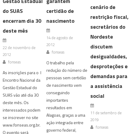
Gestão Estadual
garantem
cenário de
do SUAS
certidão de
restrição fiscal,
encerram dia 30
nascimento
secretários do
deste mês
Nordeste
14 de agosto de
2012
discutem
22 de novembro de
fonseas
2012
desigualdades,
fonseas
O trabalho pela
desproteções e
redução do número de
As inscrições para o I
demandas para
pessoas sem certidão
Encontro Nacional da
a assistência
de nascimento vem
Gestão Estadual do
conseguindo
social
SUAS vão até dia 30
importantes
deste mês. Os
resultados em
interessados podem
11 de setembro de
Alagoas, graças a uma
se inscrever no site
2019
ação integrada entre
www.fonseas.org.br.
fonseas
governo federal,
O evento será