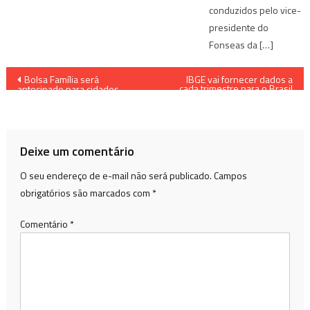
conduzidos pelo vice-
presidente do
Fonseas da […]
Navegação
Bolsa Família será
IBGE vai fornecer dados a
cada trimestre para o Brasil
antecipado para cidades
Sem Miséria
de
mineiras atingidas pela chuva
Post
Deixe um comentário
O seu endereço de e-mail não será publicado.
Campos
obrigatórios são marcados com
*
Comentário
*