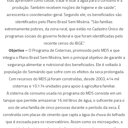
“Elas aprendem como cuidar, tratar e usar a água para o consumo e a
produção. Também recebem noções de higiene e de saúde”,
acrescenta o coordenador-geral. Segundo ele, os beneficiados são
identificados pelo Plano Brasil Sem Miséria. “São famílias
extremamente pobres, da zona rural, que estão no Cadastro Único de
programas sociais do governo federal e que foram identificadas pelo
recente censo do IBGE.”
Objetivo –
O Programa de Cisternas, promovido pelo MDS e que
integra o Plano Brasil Sem Miséria, tem o principal objetivo de garantir a
segurança alimentar e nutricional dos beneficiados. Ele é voltado à
população do Semiárido que sofre com os efeitos da seca prolongada.
Com recursos do MDS já foram construídas, desde 2003, 414 mil
cisternas e 10.174 unidades para apoio à agricultura familiar.
A cisterna de consumo usada no programa do MDS consiste em um
tanque que permite armazenar 16 mil litros de água, o suficiente para o
uso de uma família de cinco pessoas durante o período da seca. É
construída com placas de cimento que capta a água da chuva do telhado
que é escoada para os reservatórios. Assim como os microaçudes, a