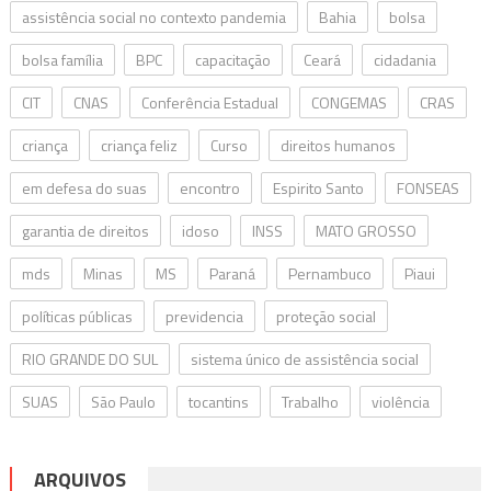
assistência social no contexto pandemia
Bahia
bolsa
bolsa família
BPC
capacitação
Ceará
cidadania
CIT
CNAS
Conferência Estadual
CONGEMAS
CRAS
criança
criança feliz
Curso
direitos humanos
em defesa do suas
encontro
Espirito Santo
FONSEAS
garantia de direitos
idoso
INSS
MATO GROSSO
mds
Minas
MS
Paraná
Pernambuco
Piaui
políticas públicas
previdencia
proteção social
RIO GRANDE DO SUL
sistema único de assistência social
SUAS
São Paulo
tocantins
Trabalho
violência
ARQUIVOS