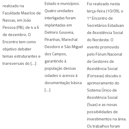
Estado e municípios.
Foi realizado nesta
realizado na
Quatro unidades
terça-feira (10/09), o
Faculdade Maurício de
interligadas foram
1º Encontro de
Nassau, em João
implantadas em
Secretários Estaduais
Pessoa (PB), de 4 a 6
Delmiro Gouveia,
de Assistência Social
de dezembro. O
Piranhas, Marechal
do Nordeste. O
Encontro tem como
Deodoro e São Miguel
evento promovido
objetivo debater
dos Campos,
pelo Fórum Nacional
temas estruturantes e
garantindo à
de Gestores de
transversais do […]
população dessas
Assistência Social
cidades o acesso à
(Fonseas) discutiu o
documentação básica
aprimoramento do
[…]
Sistema Único de
Assistência Social
(Suas) e as novas
possibilidades de
investimentos na área.
Os trabalhos foram