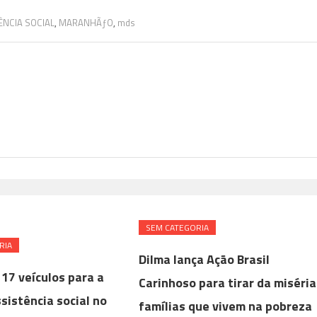
ÊNCIA SOCIAL
,
MARANHÃƒO
,
mds
SEM CATEGORIA
RIA
Dilma lança Ação Brasil
17 veículos para a
Carinhoso para tirar da miséria
sistência social no
famílias que vivem na pobreza