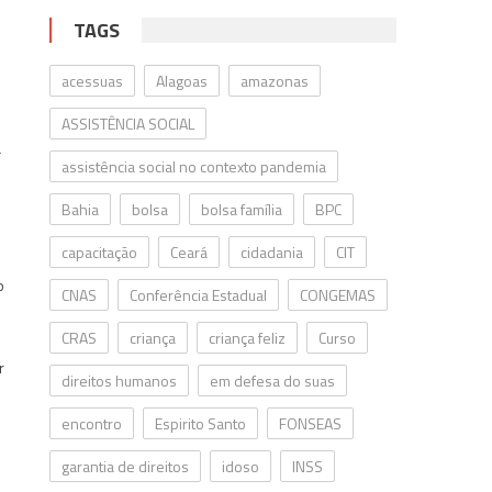
TAGS
acessuas
Alagoas
amazonas
ASSISTÊNCIA SOCIAL
a
assistência social no contexto pandemia
Bahia
bolsa
bolsa família
BPC
capacitação
Ceará
cidadania
CIT
o
CNAS
Conferência Estadual
CONGEMAS
CRAS
criança
criança feliz
Curso
r
direitos humanos
em defesa do suas
encontro
Espirito Santo
FONSEAS
garantia de direitos
idoso
INSS