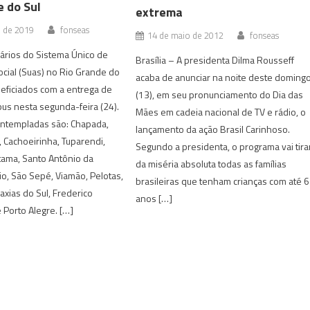
e do Sul
extrema
o de 2019
fonseas
14 de maio de 2012
fonseas
ários do Sistema Único de
Brasília – A presidenta Dilma Rousseff
ocial (Suas) no Rio Grande do
acaba de anunciar na noite deste doming
eficiados com a entrega de
(13), em seu pronunciamento do Dia das
us nesta segunda-feira (24).
Mães em cadeia nacional de TV e rádio, o
ontempladas são: Chapada,
lançamento da ação Brasil Carinhoso.
, Cachoeirinha, Tuparendi,
Segundo a presidenta, o programa vai tira
tama, Santo Antônio da
da miséria absoluta todas as famílias
eio, São Sepé, Viamão, Pelotas,
brasileiras que tenham crianças com até 6
axias do Sul, Frederico
anos […]
Porto Alegre. […]