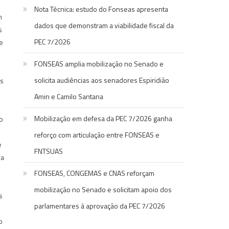
Nota Técnica: estudo do Fonseas apresenta
m
dados que demonstram a viabilidade fiscal da
s
PEC 7/2026
e
FONSEAS amplia mobilização no Senado e
solicita audiências aos senadores Espiridião
os
Amin e Camilo Santana
Mobilização em defesa da PEC 7/2026 ganha
o
reforço com articulação entre FONSEAS e
e
FNTSUAS
 a
FONSEAS, CONGEMAS e CNAS reforçam
mobilização no Senado e solicitam apoio dos
s
parlamentares à aprovação da PEC 7/2026
o