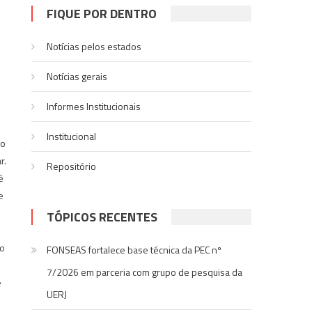
FIQUE POR DENTRO
Notícias pelos estados
Notí­cias gerais
Informes Institucionais
Institucional
ão
r.
Repositório
é
e
TÓPICOS RECENTES
no
FONSEAS fortalece base técnica da PEC nº
7/2026 em parceria com grupo de pesquisa da
e
UERJ