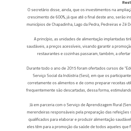
Rest
O secretário disse, ainda, que os investimentos na ampli
crescimento de 600%, já que até o final deste ano, serão i
municípios de Chapadinha, Lago da Pedra, Pedreiras e Zé D
A princípio, as unidades de alimentação implantadas ti
saudáveis, a preços acessíveis, visando garantir a promoç
restaurantes e cozinhas passaram, também, a ofertar
Durante todo o ano de 2015 foram ofertados cursos de “Educ
Serviço Social da Indústria (Sesi), em que os particip
corretamente os alimentos e de como preparar receitas util
frequentemente são descartadas, dessa forma, estimulando o
Já em parceria com o Serviço de Aprendizagem Rural (Sena
merendeiras responsáveis pela preparação das refeições s
qualificados para elaborar e produzir alimentação saudáve
eles têm para a promoção da saúde de todos aqueles que f