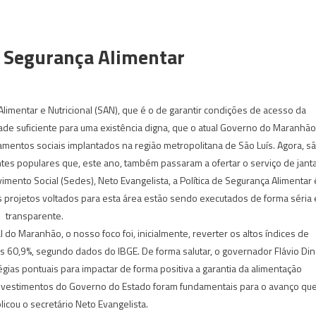
 Segurança Alimentar
Alimentar e Nutricional (SAN), que é o de garantir condições de acesso da
ade suficiente para uma existência digna, que o atual Governo do Maranhão
amentos sociais implantados na região metropolitana de São Luís. Agora, s
ntes populares que, este ano, também passaram a ofertar o serviço de janta
imento Social (Sedes), Neto Evangelista, a Política de Segurança Alimentar 
 os projetos voltados para esta área estão sendo executados de forma séria 
transparente.
 do Maranhão, o nosso foco foi, inicialmente, reverter os altos índices de
 60,9%, segundo dados do IBGE. De forma salutar, o governador Flávio Di
égias pontuais para impactar de forma positiva a garantia da alimentação
investimentos do Governo do Estado foram fundamentais para o avanço qu
licou o secretário Neto Evangelista.