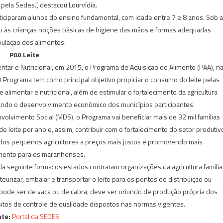
pela Sedes.”, destacou Lourvídia.
rticiparam alunos do ensino fundamental, com idade entre 7 e 8 anos. Sob a
ou às crianças noções básicas de higiene das mãos e formas adequadas
ulação dos alimentos.
PAA Leite
tar e Nutricional, em 2015, o Programa de Aquisição de Alimento (PAA), n
Programa tem como principal objetivo propiciar o consumo do leite pelas
alimentar e nutricional, além de estimular o fortalecimento da agricultura
vando o desenvolvimento econômico dos municípios participantes.
lvimento Social (MDS), o Programa vai beneficiar mais de 32 mil famílias
e leite por ano e, assim, contribuir com o fortalecimento do setor produtiv
e dos pequenos agricultores a preços mais justos e promovendo mais
mento para os maranhenses.
 seguinte forma: os estados contratam organizações da agricultura familia
teurizar, embalar e transportar o leite para os pontos de distribuição ou
 pode ser de vaca ou de cabra, deve ser oriundo de produção própria dos
isitos de controle de qualidade dispostos nas normas vigentes.
te:
Portal da SEDES