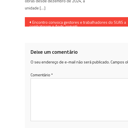
obras desde dezembro de 2024, a
unidade […]
Navegação
Encontro convoca gestores e trabalhadores do SUAS a
combaterem o Aeds aegypti
de
Post
Deixe um comentário
O seu endereço de e-mail não será publicado.
Campos ob
Comentário
*