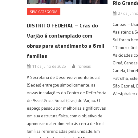
Rio Grand
SEM CATEGORIA
27 de junh
Canoas – Usu
DISTRITO FEDERAL – Cras do
Assistência S
Varjão é contemplado com
Sul foram ben
obras para atendimento a 6 mil
17 micro-ônib
famílias
As cidades c
Giruá, Canoas
11 de julho de 2025
fonseas
Canela, Ubire
A Secretaria de Desenvolvimento Social
Patrulha, Est
(Sedes) entregou simbolicamente, as
São Gabriel, C
novas instalações do Centro de Referência
Westphalen e 
de Assistência Social (Cras) do Varjão. O
espaço passou por melhorias significativas
em sua estrutura física, com o objetivo de
aprimorar o atendimento às cerca de 6 mil
famílias referenciadas pela unidade. Em