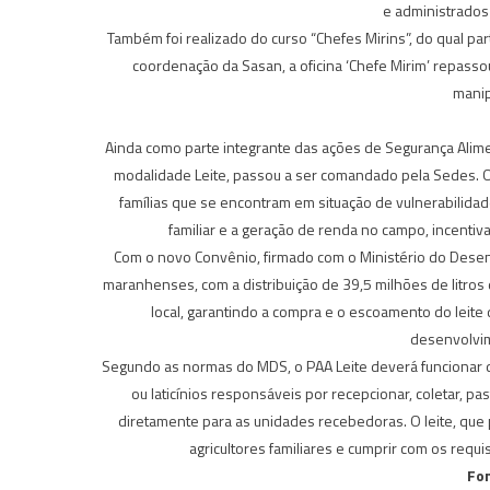
e administrados 
Também foi realizado do curso “Chefes Mirins”, do qual pa
coordenação da Sasan, a oficina ‘Chefe Mirim’ repass
manip
Ainda como parte integrante das ações de Segurança Alimen
modalidade Leite, passou a ser comandado pela Sedes. O 
famílias que se encontram em situação de vulnerabilidade 
familiar e a geração de renda no campo, incenti
Com o novo Convênio, firmado com o Ministério do Desenvo
maranhenses, com a distribuição de 39,5 milhões de litros d
local, garantindo a compra e o escoamento do leit
desenvolvi
Segundo as normas do MDS, o PAA Leite deverá funcionar da
ou laticínios responsáveis por recepcionar, coletar, pas
diretamente para as unidades recebedoras. O leite, que
agricultores familiares e cumprir com os requ
Fon