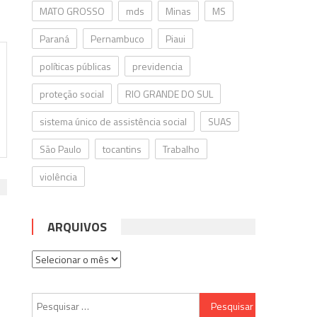
MATO GROSSO
mds
Minas
MS
Paraná
Pernambuco
Piaui
políticas públicas
previdencia
proteção social
RIO GRANDE DO SUL
sistema único de assistência social
SUAS
São Paulo
tocantins
Trabalho
violência
ARQUIVOS
Arquivos
Pesquisar