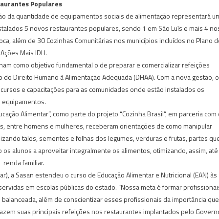
aurantes Populares
ação da quantidade de equipamentos sociais de alimentação representará u
nstalados 5 novos restaurantes populares, sendo 1 em São Luís e mais 4 no
oca, além de 30 Cozinhas Comunitárias nos municípios incluídos no Plano d
Ações Mais IDH.
nham como objetivo fundamental o de preparar e comercializar refeições
ão do Direito Humano à Alimentação Adequada (DHAA). Com a nova gestão, 
 cursos e capacitações para as comunidades onde estão instalados os
equipamentos.
ação Alimentar”, como parte do projeto “Cozinha Brasil”, em parceria com 
antes, entre homens e mulheres, receberam orientações de como manipular
izando talos, sementes e folhas dos legumes, verduras e frutas, partes qu
s alunos a aproveitar integralmente os alimentos, otimizando, assim, até
renda familiar.
r), a Sasan estendeu o curso de Educação Alimentar e Nutricional (EAN) às
ervidas em escolas públicas do estado. “Nossa meta é formar profissionai
l balanceada, além de conscientizar esses profissionais da importância que
azem suas principais refeições nos restaurantes implantados pelo Govern