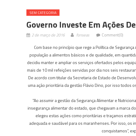
SEM CATEGORIA
Governo Investe Em Ações De
2 de março de 2016
fonseas
Comment(0)
Com base no princípio que rege a Política de Segurança 
população a alimentos básicos e de qualidade, em quantid
decidiu manter e ampliar os serviços ofertados pelos equip
mais de 10 mil refeições servidas por dia nos seis restaura
De acordo com titular da Secretaria de Estado de Desenvolv
uma ação prioritária da gestão Flávio Dino, por isso todos
“Ao assumir a gestão da Segurança Alimentar e Nutricional
insegurança alimentar do estado, que chegavam a marca dos
elegeu estas ações como prioritárias e traçamos estrat
adequada e saudável para os maranhenses. Por isso, os 
conquistamos”, exp