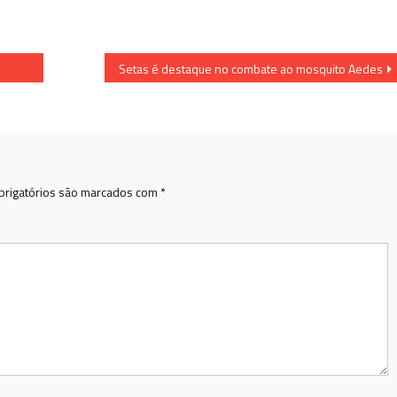
Setas é destaque no combate ao mosquito Aedes
rigatórios são marcados com
*