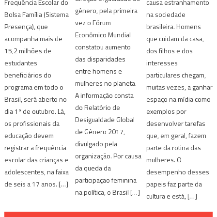
Frequência Escolar do
causa estranhamento
gênero, pela primeira
Bolsa Família (Sistema
na sociedade
vez o Fórum
Presença), que
brasileira. Homens
Econômico Mundial
acompanha mais de
que cuidam da casa,
constatou aumento
15,2 milhões de
dos filhos e dos
das disparidades
estudantes
interesses
entre homens e
beneficiários do
particulares chegam,
mulheres no planeta.
programa em todo o
muitas vezes, a ganhar
A informação consta
Brasil, será aberto no
espaço na mídia como
do Relatório de
dia 1º de outubro. Lá,
exemplos por
Desigualdade Global
os profissionais da
desenvolver tarefas
de Gênero 2017,
educação devem
que, em geral, fazem
divulgado pela
registrar a frequência
parte da rotina das
organização. Por causa
escolar das crianças e
mulheres. O
da queda da
adolescentes, na faixa
desempenho desses
participação feminina
de seis a 17 anos. […]
papeis faz parte da
na política, o Brasil […]
cultura e está, […]