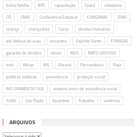
bolsa família
BPC
capacitação
Ceará
cidadania
CIT
CNAS
Conferência Estadual
CONGEMAS
CRAS
criança
criança feliz
Curso
direitos humanos
em defesa do suas
encontro
Espirito Santo
FONSEAS
garantia de direitos
idoso
INSS
MATO GROSSO
mds
Minas
MS
Paraná
Pernambuco
Piaui
políticas públicas
previdencia
proteção social
RIO GRANDE DO SUL
sistema único de assistência social
SUAS
São Paulo
tocantins
Trabalho
violência
ARQUIVOS
Arquivos