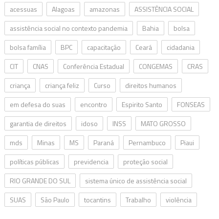
acessuas
Alagoas
amazonas
ASSISTÊNCIA SOCIAL
assistência social no contexto pandemia
Bahia
bolsa
bolsa família
BPC
capacitação
Ceará
cidadania
CIT
CNAS
Conferência Estadual
CONGEMAS
CRAS
criança
criança feliz
Curso
direitos humanos
em defesa do suas
encontro
Espirito Santo
FONSEAS
garantia de direitos
idoso
INSS
MATO GROSSO
mds
Minas
MS
Paraná
Pernambuco
Piaui
políticas públicas
previdencia
proteção social
RIO GRANDE DO SUL
sistema único de assistência social
SUAS
São Paulo
tocantins
Trabalho
violência