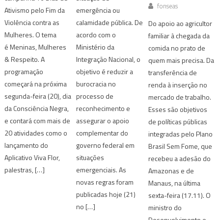
fonseas
Ativismo pelo Fim da
emergência ou
Violência contra as
calamidade pública. De
Do apoio ao agricultor
Mulheres. O tema
acordo com o
familiar à chegada da
é Meninas, Mulheres
Ministério da
comida no prato de
& Respeito. A
Integração Nacional, o
quem mais precisa. Da
programação
objetivo é reduzir a
transferência de
começará na próxima
burocracia no
renda à inserção no
segunda-feira (20), dia
processo de
mercado de trabalho.
da Consciência Negra,
reconhecimento e
Esses são objetivos
e contará com mais de
assegurar o apoio
de políticas públicas
20 atividades como o
complementar do
integradas pelo Plano
lançamento do
governo federal em
Brasil Sem Fome, que
Aplicativo Viva Flor,
situações
recebeu a adesão do
palestras, […]
emergenciais. As
Amazonas e de
novas regras foram
Manaus, na última
publicadas hoje (21)
sexta-feira (17.11). O
no […]
ministro do
Desenvolvimento e