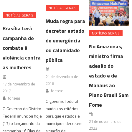
NOTÍ­CIAS GERAIS
NOTÍ­CIAS GERAIS
Muda regra para
Brasília terá
decretar estado
NOTÍ­CIAS GERAIS
campanha de
de emergência
No Amazonas,
combate à
ou calamidade
ministro firma
violência contra
pública
adesão do
as mulheres
estado e de
21 de dezembro de
2016
17 de novembro de
Manaus ao
2017
fonseas
Plano Brasil Sem
fonseas
O governo federal
Fome
O Governo do Distrito
mudou os critérios
Federal anunciou hoje
para que estados e
21 de novembro de
(17) o lançamento da
municípios decretem
2023
campanha 16 Dias de
situação de