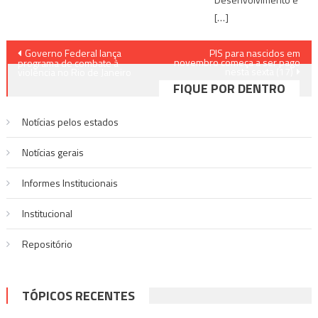
[…]
Navegação
Governo Federal lança
PIS para nascidos em
novembro começa a ser pago
programa de combate à
nesta sexta (17)
de
violência no Rio de Janeiro
FIQUE POR DENTRO
Post
Notícias pelos estados
Notí­cias gerais
Informes Institucionais
Institucional
Repositório
TÓPICOS RECENTES