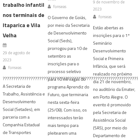
9 de novembro de
trabalho infantil
fonseas
2023
nos terminais de
fonseas
O Governo de Goiás,
Itaparica e Vila
por meio da Secretaria
Estão abertas as
de Desenvolvimento
Velha
inscrições para o 1º
Social (Seds),
Seminário
prorrogou para 10 de
Desenvolvimento
29 de agosto de
setembro as
Social e Primeira
2023
inscrições para o
Infância, que será
fonseas
processo seletivo
realizado no próximo
????????‍????????????????????????????????????????‍????????????‍??
para 10 mil vagas do
dia 21 de novembro,
A Secretaria de
programa Aprendiz do
no auditório da Emater,
Trabalho, Assistência e
Futuro, que terminaria
em Porto Alegre. O
Desenvolvimento
nesta sexta-feira
evento é promovido
Social (Setades), em
(25/08). Com isso, os
pela Secretaria de
parceria com a
interessados terão
Assistência Social
Companhia Estadual
mais tempo para
(SAS), por meio do
de Transportes
pleitearem uma
Departamento de