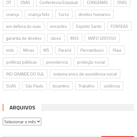
CIT
CNAS
Conferência Estadual
CONGEMAS
CRAS
criança
criança feliz
Curso
direitos humanos
em defesa do suas
encontro
Espirito Santo
FONSEAS
garantia de direitos
idoso
INSS
MATO GROSSO
mds
Minas
MS
Paraná
Pernambuco
Piaui
políticas públicas
previdencia
proteção social
RIO GRANDE DO SUL
sistema único de assistência social
SUAS
São Paulo
tocantins
Trabalho
violência
ARQUIVOS
Arquivos