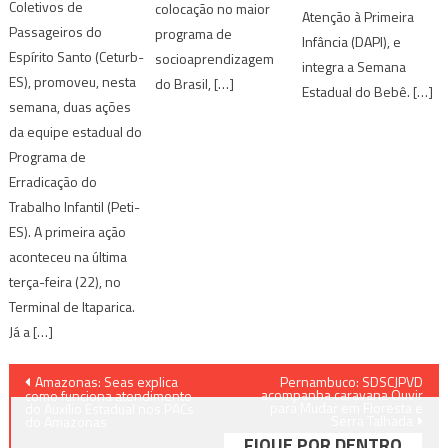
Coletivos de
colocação no maior
Atenção à Primeira
Passageiros do
programa de
Infância (DAPI), e
Espírito Santo (Ceturb-
socioaprendizagem
integra a Semana
ES), promoveu, nesta
do Brasil, […]
Estadual do Bebê. […]
semana, duas ações
da equipe estadual do
Programa de
Erradicação do
Trabalho Infantil (Peti-
ES). A primeira ação
aconteceu na última
terça-feira (22), no
Terminal de Itaparica.
Já a […]
Navegação
Amazonas: Seas explica
Pernambuco: SDSCJPVD
acompanha caravana Ouvir
como funciona atendimento
para Mudar em Floresta e
de
do Auxílio Estadual nos PACs
Serra Talhada
do Amazonas
FIQUE POR DENTRO