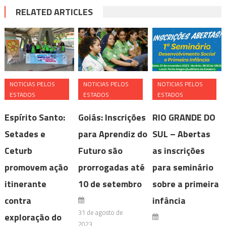
RELATED ARTICLES
NOTICIAS PELOS
NOTICIAS PELOS
NOTICIAS PELOS
ESTADOS
ESTADOS
ESTADOS
Espírito Santo:
Goiás: Inscrições
RIO GRANDE DO
Setades e
para Aprendiz do
SUL – Abertas
Ceturb
Futuro são
as inscrições
promovem ação
prorrogadas até
para seminário
itinerante
10 de setembro
sobre a primeira
contra
infância
31 de agosto de
exploração do
2023