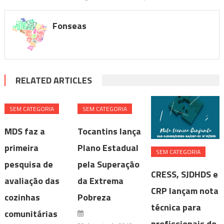
Fonseas
RELATED ARTICLES
SEM CATEGORIA
SEM CATEGORIA
MDS faz a
Tocantins lança
primeira
Plano Estadual
SEM CATEGORIA
pesquisa de
pela Superação
CRESS, SJDHDS e
avaliação das
da Extrema
CRP lançam nota
cozinhas
Pobreza
técnica para
comunitárias
profissionais do