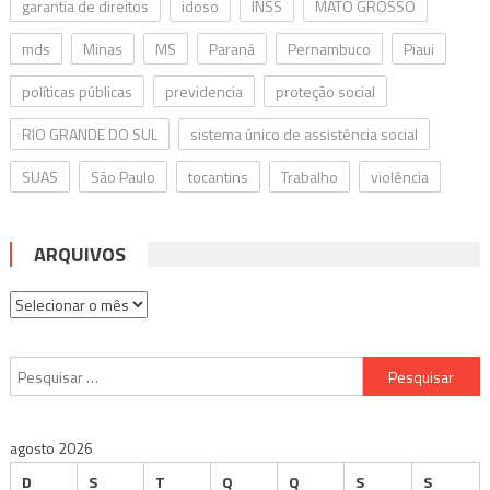
garantia de direitos
idoso
INSS
MATO GROSSO
mds
Minas
MS
Paraná
Pernambuco
Piaui
políticas públicas
previdencia
proteção social
RIO GRANDE DO SUL
sistema único de assistência social
SUAS
São Paulo
tocantins
Trabalho
violência
ARQUIVOS
Arquivos
Pesquisar
por:
agosto 2026
D
S
T
Q
Q
S
S