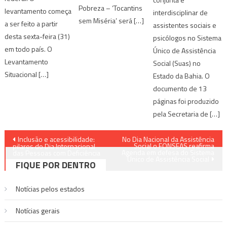
Pobreza – ‘Tocantins
levantamento começa
interdisciplinar de
sem Miséria’ será […]
a ser feito a partir
assistentes sociais e
desta sexta-feira (31)
psicólogos no Sistema
em todo país. O
Único de Assistência
Levantamento
Social (Suas) no
Situacional […]
Estado da Bahia. O
documento de 13
páginas foi produzido
pela Secretaria de […]
Navegação
Inclusão e acessibilidade:
No Dia Nacional da Assistência
Social o FONSEAS reafirma
pilares do Dia Internacional
Agenda em defesa do Sistema
de
das Pessoas com Deficiência
Único de Assistência Social
FIQUE POR DENTRO
Post
Notícias pelos estados
Notí­cias gerais