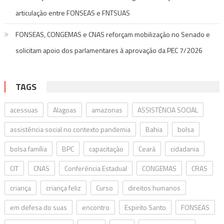
articulação entre FONSEAS e FNTSUAS
FONSEAS, CONGEMAS e CNAS reforçam mobilização no Senado e
solicitam apoio dos parlamentares à aprovação da PEC 7/2026
TAGS
acessuas
Alagoas
amazonas
ASSISTÊNCIA SOCIAL
assistência social no contexto pandemia
Bahia
bolsa
bolsa família
BPC
capacitação
Ceará
cidadania
CIT
CNAS
Conferência Estadual
CONGEMAS
CRAS
criança
criança feliz
Curso
direitos humanos
em defesa do suas
encontro
Espirito Santo
FONSEAS