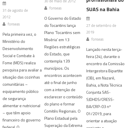
30 de maio de 2012
fonseas
SUAS na Bahia
31 de agosto de
2012
O Governo do Estado
fonseas
do Tocantins lança
27 de setembro de
2019
Plano ‘Tocantins sem
Pela primeira vez, o
fonseas
Miséria’ em 13
Ministério do
Regiões estratégicas
Desenvolvimento
Lançado nesta terça-
do Estado, que
Social e Combate à
feira (24), durante o
contempla 139
Fome (MDS) realiza
encontro da Comissão
municípios. Os
pesquisa para avaliar a
Intergestora Bipartite
encontros acontecem
situação das cozinhas
(CIB), em Nazaré,
até o final de junho
comunitárias –
Bahia, a Nota Técnica
com a intenção de
equipamento público
Conjunta SAS-
esclarecer o conteúdo
de segurança
SJDHDS/CRESS-
do plano e formar
alimentar e nutricional
BA/CRP-03 nº
Comitês Regionais. O
– que têm apoio
01/2019, para
Plano Estadual pela
financeiro do governo
orientar a atuação
Superação da Extrema
federal. O
conjunta e