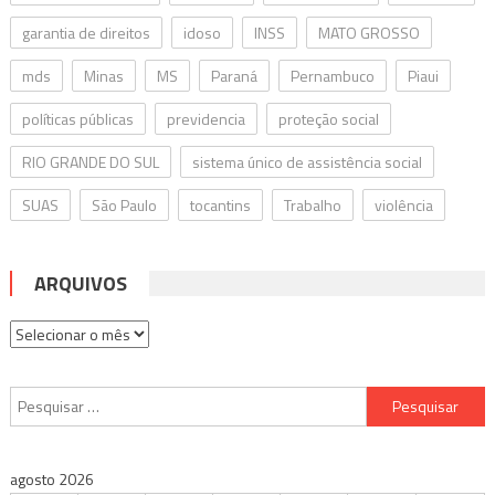
garantia de direitos
idoso
INSS
MATO GROSSO
mds
Minas
MS
Paraná
Pernambuco
Piaui
políticas públicas
previdencia
proteção social
RIO GRANDE DO SUL
sistema único de assistência social
SUAS
São Paulo
tocantins
Trabalho
violência
ARQUIVOS
Arquivos
Pesquisar
por:
agosto 2026