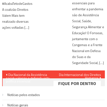
essenciais para
#AcabaTetodeGastos
enfrentar a pandemia
A coalizão Direitos
são de Assistência
Valem Mais tem
Social, Saúde,
realizado diversas
Segurança Alimentar e
ações voltadas […]
Educação! O Fonseas,
juntamente com o
Congemas e a Frente
Nacional em Defesa
do Suas e da
Seguridade Social, […]
Navegação
Dia Nacional da Assistência
Dia Internacional dos Direitos
Humanos
social: valorize e defenda esta
de
política essencial
FIQUE POR DENTRO
Post
Notícias pelos estados
Notí­cias gerais