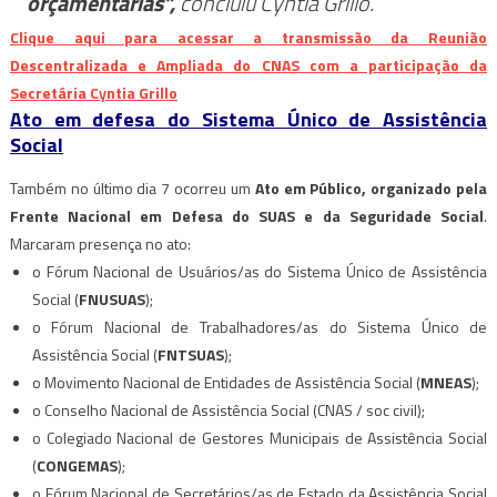
orçamentárias”,
concluiu Cyntia Grillo.
Clique aqui para acessar a transmissão da Reunião
Descentralizada e Ampliada do CNAS com a participação da
Secretária Cyntia Grillo
Ato em defesa do Sistema Único de Assistência
Social
Também no último dia 7 ocorreu um
Ato em Público, organizado pela
Frente Nacional em Defesa do SUAS e da Seguridade Social
.
Marcaram presença no ato:
o Fórum Nacional de Usuários/as do Sistema Único de Assistência
Social (
FNUSUAS
);
o Fórum Nacional de Trabalhadores/as do Sistema Único de
Assistência Social (
FNTSUAS
);
o Movimento Nacional de Entidades de Assistência Social (
MNEAS
);
o Conselho Nacional de Assistência Social (CNAS / soc civil);
o Colegiado Nacional de Gestores Municipais de Assistência Social
(
CONGEMAS
);
o Fórum Nacional de Secretários/as de Estado da Assistência Social