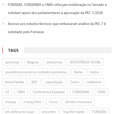
FONSEAS, CONGEMAS e CNAS reforçam mobilização no Senado e
solicitam apoio dos parlamentares à aprovação da PEC 7/2026
Acesso aos estudos técnicos que embasaram análise da PEC 7 é
solicitado pelo Fonseas
TAGS
acessuas
Alagoas
amazonas
ASSISTÊNCIA SOCIAL
assistência social no contexto pandemia
Bahia
bolsa
bolsa família
BPC
capacitação
Ceará
cidadania
CIT
CNAS
Conferência Estadual
CONGEMAS
CRAS
criança
criança feliz
Curso
direitos humanos
em defesa do suas
encontro
Espirito Santo
FONSEAS