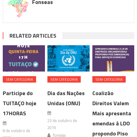
Fonseas
RELATED ARTICLES
SEM CATEGORIA
SEM CATEGORIA
SEM CATEGORIA
Participe do
Dia das Nações
Coalizão
TUITAÇO hoje
Unidas (ONU)
Direitos Valem
17HORAS
Mais apresenta
23 de outubro de
emendas à LDO
2019
8 de outubro de
propondo Piso
fonseas