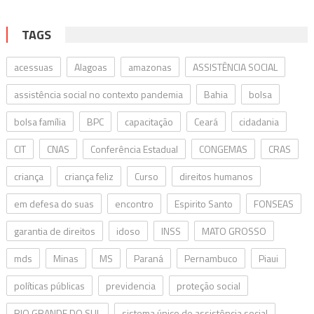
TAGS
acessuas
Alagoas
amazonas
ASSISTÊNCIA SOCIAL
assistência social no contexto pandemia
Bahia
bolsa
bolsa família
BPC
capacitação
Ceará
cidadania
CIT
CNAS
Conferência Estadual
CONGEMAS
CRAS
criança
criança feliz
Curso
direitos humanos
em defesa do suas
encontro
Espirito Santo
FONSEAS
garantia de direitos
idoso
INSS
MATO GROSSO
mds
Minas
MS
Paraná
Pernambuco
Piaui
políticas públicas
previdencia
proteção social
RIO GRANDE DO SUL
sistema único de assistência social