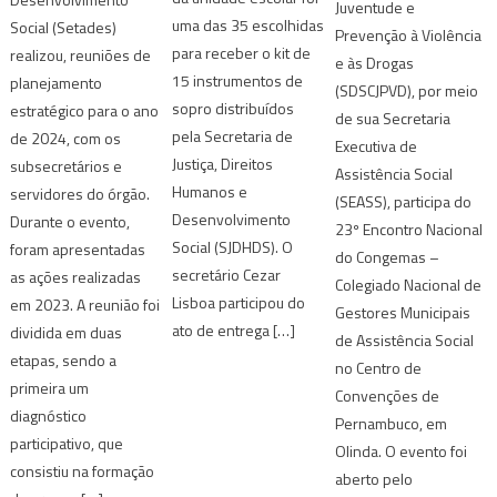
Juventude e
uma das 35 escolhidas
Social (Setades)
Prevenção à Violência
para receber o kit de
realizou, reuniões de
e às Drogas
15 instrumentos de
planejamento
(SDSCJPVD), por meio
sopro distribuídos
estratégico para o ano
de sua Secretaria
pela Secretaria de
de 2024, com os
Executiva de
Justiça, Direitos
subsecretários e
Assistência Social
Humanos e
servidores do órgão.
(SEASS), participa do
Desenvolvimento
Durante o evento,
23º Encontro Nacional
Social (SJDHDS). O
foram apresentadas
do Congemas –
secretário Cezar
as ações realizadas
Colegiado Nacional de
Lisboa participou do
em 2023. A reunião foi
Gestores Municipais
ato de entrega […]
dividida em duas
de Assistência Social
etapas, sendo a
no Centro de
primeira um
Convenções de
diagnóstico
Pernambuco, em
participativo, que
Olinda. O evento foi
consistiu na formação
aberto pelo