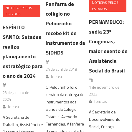
NOTICIAS PELOS
Fanfarra de
NOTICIAS PELOS
ESTADOS
colégio no
ESTADOS
PERNAMBUCO:
Pelourinho
ESPÍRITO
sedia 23º
recebe kit de
SANTO: Setades
Congemas,
instrumentos da
realiza
maior evento de
SJDHDS
planejamento
Assistência
estratégico para
24 de abril de 2018
Social do Brasil
o ano de 2024
fonseas
O Pelourinho foi o
1 de novembro de
23 de janeiro de
2023
cenário da entrega de
2024
fonseas
instrumentos aos
fonseas
alunos da Colégio
A Secretaria de
Estadual Azevedo
A Secretaria de
Desenvolvimento
Fernandes. A fanfarra
Trabalho, Assistência e
Social, Criança,
da unidade escolar foi
Desenvolvimento