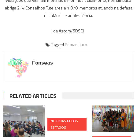
violações que vitimam meninas e meninos. Atualmente, Pernambuco
abriga 214 Conselhos Tutelares e 1.070 membros atuando na defesa
da infância e adolescência.
da Ascom/SDSCJ
Tagged
Pernambuco
Fonseas
RELATED ARTICLES
NOTICIAS PELOS
ESTADOS