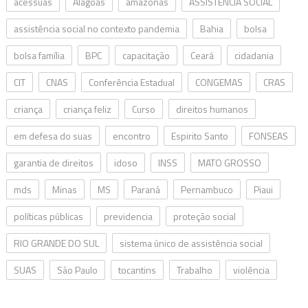
acessuas
Alagoas
amazonas
ASSISTÊNCIA SOCIAL
assistência social no contexto pandemia
Bahia
bolsa
bolsa família
BPC
capacitação
Ceará
cidadania
CIT
CNAS
Conferência Estadual
CONGEMAS
CRAS
criança
criança feliz
Curso
direitos humanos
em defesa do suas
encontro
Espirito Santo
FONSEAS
garantia de direitos
idoso
INSS
MATO GROSSO
mds
Minas
MS
Paraná
Pernambuco
Piaui
políticas públicas
previdencia
proteção social
RIO GRANDE DO SUL
sistema único de assistência social
SUAS
São Paulo
tocantins
Trabalho
violência