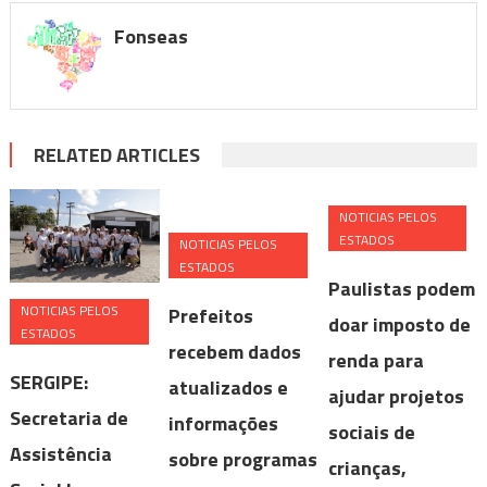
Fonseas
RELATED ARTICLES
NOTICIAS PELOS
ESTADOS
NOTICIAS PELOS
ESTADOS
Paulistas podem
NOTICIAS PELOS
Prefeitos
doar imposto de
ESTADOS
recebem dados
renda para
SERGIPE:
atualizados e
ajudar projetos
Secretaria de
informações
sociais de
Assistência
sobre programas
crianças,