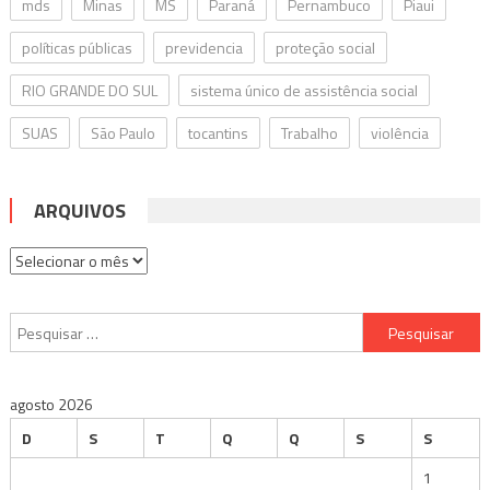
mds
Minas
MS
Paraná
Pernambuco
Piaui
políticas públicas
previdencia
proteção social
RIO GRANDE DO SUL
sistema único de assistência social
SUAS
São Paulo
tocantins
Trabalho
violência
ARQUIVOS
Arquivos
Pesquisar
por:
agosto 2026
D
S
T
Q
Q
S
S
1