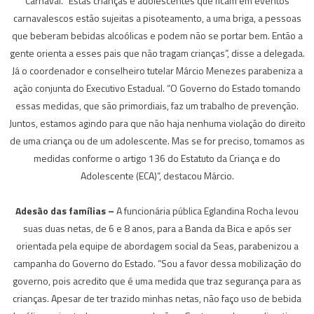
Carnaval. “Estas crianças e adolescentes que ficam em eventos
carnavalescos estão sujeitas a pisoteamento, a uma briga, a pessoas
que beberam bebidas alcoólicas e podem não se portar bem. Então a
gente orienta a esses pais que não tragam crianças”, disse a delegada.
Já o coordenador e conselheiro tutelar Márcio Menezes parabeniza a
ação conjunta do Executivo Estadual. “O Governo do Estado tomando
essas medidas, que são primordiais, faz um trabalho de prevenção.
Juntos, estamos agindo para que não haja nenhuma violação do direito
de uma criança ou de um adolescente. Mas se for preciso, tomamos as
medidas conforme o artigo 136 do Estatuto da Criança e do
Adolescente (ECA)”, destacou Márcio.
Adesão das famílias –
A funcionária pública Eglandina Rocha levou
suas duas netas, de 6 e 8 anos, para a Banda da Bica e após ser
orientada pela equipe de abordagem social da Seas, parabenizou a
campanha do Governo do Estado. “Sou a favor dessa mobilização do
governo, pois acredito que é uma medida que traz segurança para as
crianças. Apesar de ter trazido minhas netas, não faço uso de bebida