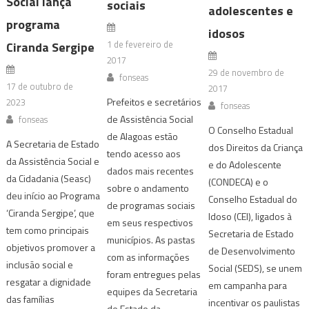
Social lança
sociais
adolescentes e
programa
idosos
1 de fevereiro de
Ciranda Sergipe
2017
29 de novembro de
fonseas
17 de outubro de
2017
Prefeitos e secretários
2023
fonseas
de Assistência Social
fonseas
O Conselho Estadual
de Alagoas estão
A Secretaria de Estado
dos Direitos da Criança
tendo acesso aos
da Assistência Social e
e do Adolescente
dados mais recentes
da Cidadania (Seasc)
(CONDECA) e o
sobre o andamento
deu início ao Programa
Conselho Estadual do
de programas sociais
‘Ciranda Sergipe’, que
Idoso (CEI), ligados à
em seus respectivos
tem como principais
Secretaria de Estado
municípios. As pastas
objetivos promover a
de Desenvolvimento
com as informações
inclusão social e
Social (SEDS), se unem
foram entregues pelas
resgatar a dignidade
em campanha para
equipes da Secretaria
das famílias
incentivar os paulistas
de Estado da