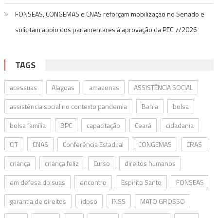
FONSEAS, CONGEMAS e CNAS reforçam mobilização no Senado e
solicitam apoio dos parlamentares à aprovação da PEC 7/2026
TAGS
acessuas
Alagoas
amazonas
ASSISTÊNCIA SOCIAL
assistência social no contexto pandemia
Bahia
bolsa
bolsa família
BPC
capacitação
Ceará
cidadania
CIT
CNAS
Conferência Estadual
CONGEMAS
CRAS
criança
criança feliz
Curso
direitos humanos
em defesa do suas
encontro
Espirito Santo
FONSEAS
garantia de direitos
idoso
INSS
MATO GROSSO