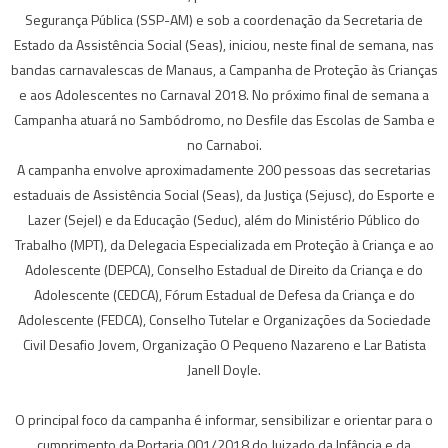
Segurança Pública (SSP-AM) e sob a coordenação da Secretaria de
Estado da Assistência Social (Seas), iniciou, neste final de semana, nas
bandas carnavalescas de Manaus, a Campanha de Proteção às Crianças
e aos Adolescentes no Carnaval 2018. No próximo final de semana a
Campanha atuará no Sambódromo, no Desfile das Escolas de Samba e
no Carnaboi.
A campanha envolve aproximadamente 200 pessoas das secretarias
estaduais de Assistência Social (Seas), da Justiça (Sejusc), do Esporte e
Lazer (Sejel) e da Educação (Seduc), além do Ministério Público do
Trabalho (MPT), da Delegacia Especializada em Proteção à Criança e ao
Adolescente (DEPCA), Conselho Estadual de Direito da Criança e do
Adolescente (CEDCA), Fórum Estadual de Defesa da Criança e do
Adolescente (FEDCA), Conselho Tutelar e Organizações da Sociedade
Civil Desafio Jovem, Organização O Pequeno Nazareno e Lar Batista
Janell Doyle.
O principal foco da campanha é informar, sensibilizar e orientar para o
cumprimento da Portaria 001/2018 do Juizado da Infância e da