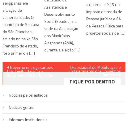
sergipanas em
a doarem até 1% do
Assistência e
situação de
imposto de renda de
Desenvolvimento
vulnerabilidade. O
Pessoa Jurídica e 6%
Social (Seades), na
município de Santana
de Pessoa Física para
sede da Associação
do São Francisco,
projetos sociais de […]
dos Municípios
situado no baixo São
Alagoanos (AMA),
Francisco do estado,
durante a eleição […]
foi o primeiro a […]
Navegação
Governo entrega cartões
Dia estadual de Mobilização e
Fortalecimento dos Conselhos
Pró-família durante o
Tutelares
de
aniversário de Nortelândia
FIQUE POR DENTRO
Post
Notícias pelos estados
Notí­cias gerais
Informes Institucionais