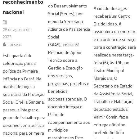
reconhecimento
do Desenvolvimento
A cidade de Lages
nacional
Social (Sedes), por
receberá um Centro
meio da Secretaria
Dia do Idoso. A
Adjunta de Assistência
28 de agosto de
assinatura do contrato
2023
Social
e da ordem de serviço
fonseas
(SAAS), realizará
para a construção será
Reunião de Apoio
realizada nesta terça-
Esta quarta é de
Técnico sobre a
feira (6), às 19h, no
celebração para a
Gestão e Execução
Teatro Municipal
política da Primeira
dos serviços,
Marajoara. O
Infância no Ceará. Na
programas, projetos e
Secretário de Estado
manhã de hoje, a
benefícios
da Assistência Social,
secretária da Proteção
socioassistenciais. O
Trabalho e Habitação,
Social, Onélia Santana,
encontro integra o
deputado estadual
passou a integrar o
Plano de
Valmir Comin, faz a
grupo de trabalho para
Acompanhamento aos
entrega oficial ao
desenvolver a política
municípios
prefeito Antônio
nacional para primeira
maranhenses Este