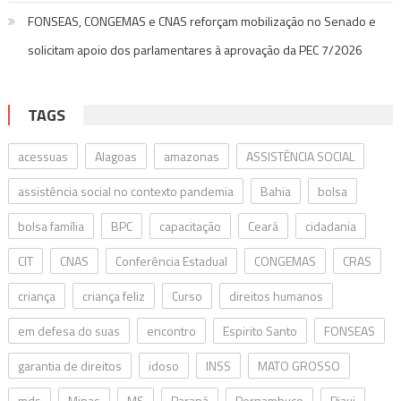
FONSEAS, CONGEMAS e CNAS reforçam mobilização no Senado e
solicitam apoio dos parlamentares à aprovação da PEC 7/2026
TAGS
acessuas
Alagoas
amazonas
ASSISTÊNCIA SOCIAL
assistência social no contexto pandemia
Bahia
bolsa
bolsa família
BPC
capacitação
Ceará
cidadania
CIT
CNAS
Conferência Estadual
CONGEMAS
CRAS
criança
criança feliz
Curso
direitos humanos
em defesa do suas
encontro
Espirito Santo
FONSEAS
garantia de direitos
idoso
INSS
MATO GROSSO
mds
Minas
MS
Paraná
Pernambuco
Piaui