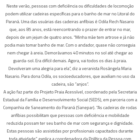
Neste verão, pessoas com deficiência ou dificuldades de locomoção
podem utilizar cadeiras específicas para o banho de mar no Litoral do
Paraná. Uma das usuárias das cadeiras anfíbias é Odila Rech Nasario
que, aos 85 anos, está reencontrando o prazer de entrar no mar,
depois de um jejum de quatro anos. “Minha mãe tem artrose e já não
podia mais tomar banho de mar. Com o andador, quase não conseguia
nem chegar à areia. Demorávamos 40 minutos no sol até chegar ao
guarda-sol. Era difícil demais. Agora, vai todos os dias à praia.
Devolveram uma alegria para ela”, diz a veranista Rosângela Maria
Nasario. Para dona Odila, os socioeducadores, que auxiliam no uso da
cadeira, são “anjos”.
A ação faz parte do Projeto Praia Acessível, coordenado pela Secretaria
Estadual da Família e Desenvolvimento Social (SEDS), em parceria com a
Companhia de Saneamento do Paraná (Sanepar). “As cadeiras de rodas
anfíbias possibilitam que pessoas com deficiência e mobilidade
reduzida possam ter seu banho de mar com segurança e dignidade.
Estas pessoas são assistidas por profissionais capacitados durante
toda atividade”, explica a coordenadora da Política da Pessoa com