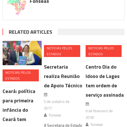
Fonseas
RELATED ARTICLES
NOTICIAS PELOS
NOTICIAS PELOS
ESTADOS
ESTADOS
Secretaria
Centro Dia do
NOTICIAS PELOS
realiza Reunião
Idoso de Lages
ESTADOS
de Apoio Técnico
tem ordem de
Ceará: política
serviço assinada
para primeira
5 de outubro de
2017
infância do
6 de fevereiro de
fonseas
2018
Ceará tem
fonseas
A Secretaria de Estado