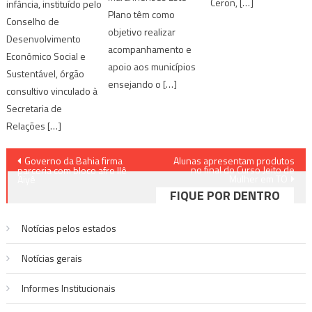
Ceron, […]
infância, instituído pelo
Plano têm como
Conselho de
objetivo realizar
Desenvolvimento
acompanhamento e
Econômico Social e
apoio aos municípios
Sustentável, órgão
ensejando o […]
consultivo vinculado à
Secretaria de
Relações […]
Navegação
Governo da Bahia firma
Alunas apresentam produtos
no final do Curso Jeito de
parceria com bloco afro Ilê
Mulher em TO
de
Aiyê
FIQUE POR DENTRO
Post
Notícias pelos estados
Notí­cias gerais
Informes Institucionais