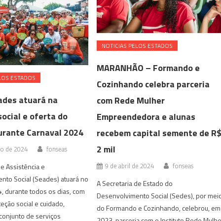
NOTICIAS PELOS ESTADOS
MARANHÃO – Formando e
LOS ESTADOS
Cozinhando celebra parceria
ades atuará na
com Rede Mulher
ocial e oferta do
Empreendedora e alunas
urante Carnaval 2024
recebem capital semente de R
2 mil
ro de 2024
fonseas
9 de abril de 2024
fonseas
de Assistência e
nto Social (Seades) atuará no
A Secretaria de Estado do
, durante todos os dias, com
Desenvolvimento Social (Sedes), por mei
eção social e cuidado,
do Formando e Cozinhando, celebrou, em
conjunto de serviços
2023, parceria com o Instituto Rede Mulh