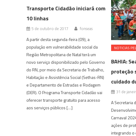
Transporte Cidadão iniciará com
10 linhas
5 de outubro de 2017
fonseas
A partir desta segunda-feira (09), a
população em vulnerabilidade social da
NOTICIAS PE
Região Metropolitana de Natal terá um
BAHIA: Se
novo serviço disponibilizado pelo Governo
do RN, por meio da Secretaria de Trabalho,
proteção s
Habitação e Assistência Social (Sethas-RN)
cuidado d
e Departamento de Estradas e Rodagem
31 de janei
(DER). O Programa Transporte Cidadão vai
oferecer transporte gratuito para acesso
A Secretaria 
aos serviços públicos […]
Desenvolvime
Carnaval 2024
ações de prot
integrando o 