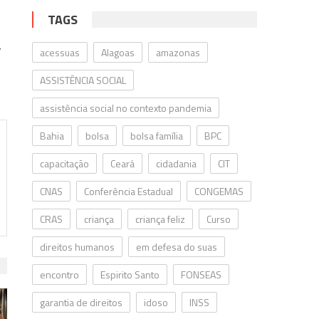
TAGS
r
acessuas
Alagoas
amazonas
ASSISTÊNCIA SOCIAL
assistência social no contexto pandemia
Bahia
bolsa
bolsa família
BPC
capacitação
Ceará
cidadania
CIT
CNAS
Conferência Estadual
CONGEMAS
CRAS
criança
criança feliz
Curso
direitos humanos
em defesa do suas
encontro
Espirito Santo
FONSEAS
garantia de direitos
idoso
INSS