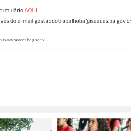
 formulário
AQUI.
avés do e-mail gestaodotrabalhoba@seades.ba.gov.b
tp://www.seades.ba.gov.br/