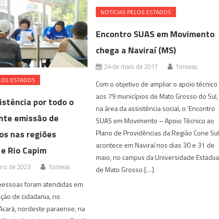
NOTICIAS PELOS ESTADOS
Encontro SUAS em Movimento
chega a Naviraí (MS)
24 de maio de 2017
fonseas
LOS ESTADOS
Com o objetivo de ampliar o apoio técnico
aos 79 municípios de Mato Grosso do Sul,
istência por todo o
na área da assistência social, o ‘Encontro
nte emissão de
SUAS em Movimento – Apoio Técnico ao
s nas regiões
Plano de Providências da Região Cone Sul’
acontece em Naviraí nos dias 30 e 31 de
 e Rio Capim
maio, no campus da Universidade Estadua
bro de 2023
fonseas
de Mato Grosso […]
pessoas foram atendidas em
ação de cidadania, no
Acará, nordeste paraense, na