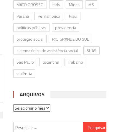
MATO GROSSO
mds
Minas
MS
Paraná
Pernambuco
Piaui
políticas públicas
previdencia
proteção social
RIO GRANDE DO SUL
sistema único de assistência social
SUAS
São Paulo
tocantins
Trabalho
violência
ARQUIVOS
Arquivos
Pesquisar