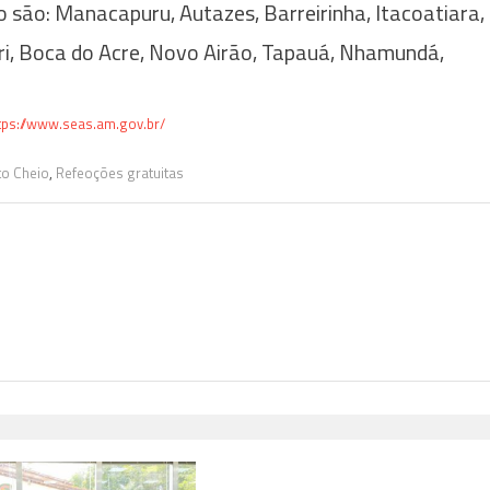
o são: Manacapuru, Autazes, Barreirinha, Itacoatiara,
ari, Boca do Acre, Novo Airão, Tapauá, Nhamundá,
tps://www.seas.am.gov.br/
to Cheio
,
Refeoções gratuitas