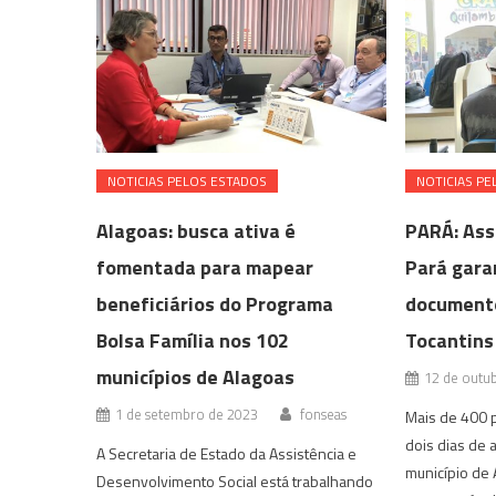
NOTICIAS PELOS ESTADOS
NOTICIAS PE
Alagoas: busca ativa é
PARÁ: Ass
fomentada para mapear
Pará gara
beneficiários do Programa
documento
Bolsa Família nos 102
Tocantins
municípios de Alagoas
12 de outu
1 de setembro de 2023
fonseas
Mais de 400 
dois dias de 
A Secretaria de Estado da Assistência e
município de 
Desenvolvimento Social está trabalhando