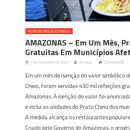
NOTICIAS PELOS ESTADOS
AMAZONAS – Em Um Mês, Prat
Gratuitas Em Municípios Afe
7 de novembro de 2023
fonseas
Comment(0)
Em um mês de isenção do valor simbólico d
Cheio, foram servidas 430 mil refeições gr
Amazonas. A isenção do valor foi anunciad
e inclui as unidades do Prato Cheio dos mu
A medida alcança os restaurantes populare
Criado pelo Governo do Amazonas, o progra