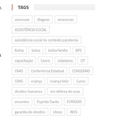
.
TAGS
acessuas
Alagoas
amazonas
ASSISTÊNCIA SOCIAL
assistência social no contexto pandemia
Bahia
bolsa
bolsa família
BPC
a
capacitação
Ceará
cidadania
CIT
CNAS
Conferência Estadual
CONGEMAS
CRAS
criança
criança feliz
Curso
direitos humanos
em defesa do suas
encontro
Espirito Santo
FONSEAS
garantia de direitos
idoso
INSS