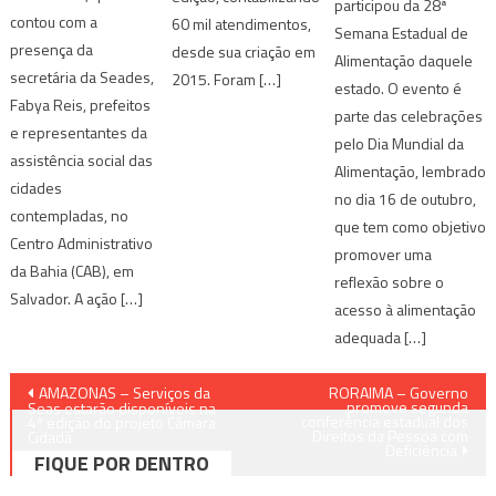
participou da 28ª
contou com a
60 mil atendimentos,
Semana Estadual de
presença da
desde sua criação em
Alimentação daquele
secretária da Seades,
2015. Foram […]
estado. O evento é
Fabya Reis, prefeitos
parte das celebrações
e representantes da
pelo Dia Mundial da
assistência social das
Alimentação, lembrado
cidades
no dia 16 de outubro,
contempladas, no
que tem como objetivo
Centro Administrativo
promover uma
da Bahia (CAB), em
reflexão sobre o
Salvador. A ação […]
acesso à alimentação
adequada […]
Navegação
AMAZONAS – Serviços da
RORAIMA – Governo
promove segunda
Seas estarão disponíveis na
conferência estadual dos
de
4ª edição do projeto Câmara
Direitos da Pessoa com
Cidadã
Deficiência
FIQUE POR DENTRO
Post