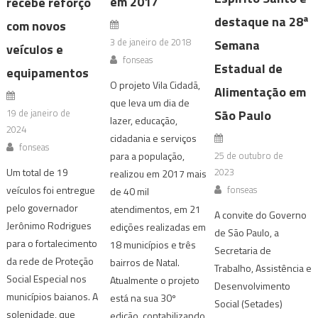
em 2017
recebe reforço
destaque na 28ª
com novos
3 de janeiro de 2018
Semana
veículos e
fonseas
Estadual de
equipamentos
O projeto Vila Cidadã,
Alimentação em
que leva um dia de
19 de janeiro de
São Paulo
lazer, educação,
2024
cidadania e serviços
fonseas
25 de outubro de
para a população,
Um total de 19
2023
realizou em 2017 mais
veículos foi entregue
fonseas
de 40 mil
pelo governador
atendimentos, em 21
A convite do Governo
Jerônimo Rodrigues
edições realizadas em
de São Paulo, a
para o fortalecimento
18 municípios e três
Secretaria de
da rede de Proteção
bairros de Natal.
Trabalho, Assistência e
Social Especial nos
Atualmente o projeto
Desenvolvimento
municípios baianos. A
está na sua 30º
Social (Setades)
solenidade, que
edição, contabilizando