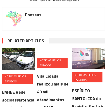
Fonseas
RELATED ARTICLES
NOTICIAS PELOS
ESTADOS
NOTICIAS PELOS
Vila Cidadã
NOTICIAS PELOS
ESTADOS
ESTADOS
realizou mais de
ESPÍRITO
40 mil
BAHIA: Rede
SANTO: CDA do
atendimentos
socioassistencial
Espírito Santo é