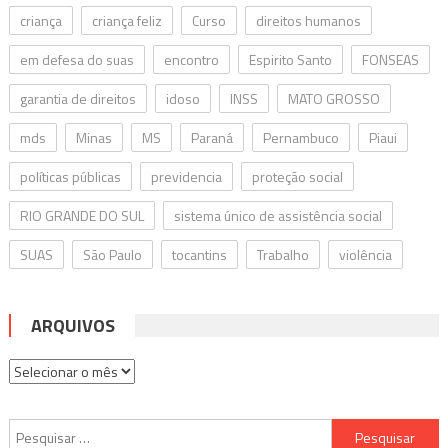
criança
criança feliz
Curso
direitos humanos
em defesa do suas
encontro
Espirito Santo
FONSEAS
garantia de direitos
idoso
INSS
MATO GROSSO
mds
Minas
MS
Paraná
Pernambuco
Piaui
políticas públicas
previdencia
proteção social
RIO GRANDE DO SUL
sistema único de assistência social
SUAS
São Paulo
tocantins
Trabalho
violência
ARQUIVOS
Arquivos
Pesquisar