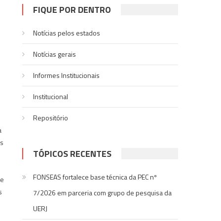
FIQUE POR DENTRO
Notícias pelos estados
Notí­cias gerais
Informes Institucionais
Institucional
Repositório
a
as
TÓPICOS RECENTES
i
FONSEAS fortalece base técnica da PEC nº
 e
s
7/2026 em parceria com grupo de pesquisa da
UERJ