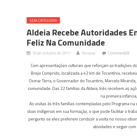
SEM CATEGORIA
Aldeia Recebe Autoridades 
Feliz Na Comunidade
16 de outubro de 2017
fonseas
Comment(0)
Com apresentações culturais que reforçam as tradições do 
Brejo Comprido, localizada a 42 km de Tocantínia, recebe
Osmar Terra, o Governador do Tocantins, Marcelo Miranda, e
comunidade. Das 22 famílias da Aldeia, três recebem as aç
na primeira infância,
As visitas às três famílias contempladas pelo Programa na
duas indígenas em sua formação, o que pode facilitar o traba
pergunto se eles preferem conduzir a visita no nosso idiom
atividades e seguir com