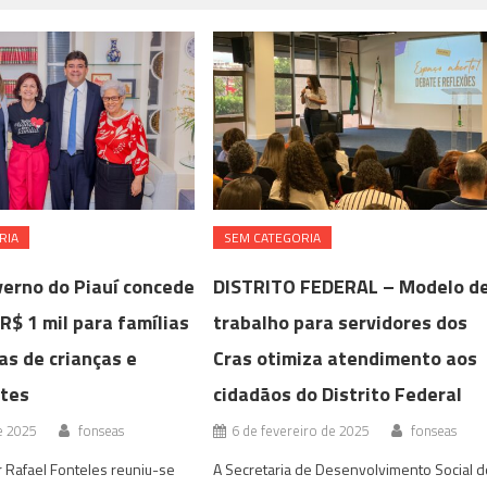
RIA
SEM CATEGORIA
verno do Piauí concede
DISTRITO FEDERAL – Modelo d
 R$ 1 mil para famílias
trabalho para servidores dos
as de crianças e
Cras otimiza atendimento aos
tes
cidadãos do Distrito Federal
de 2025
fonseas
6 de fevereiro de 2025
fonseas
 Rafael Fonteles reuniu-se
A Secretaria de Desenvolvimento Social d