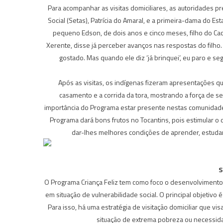
Para acompanhar as visitas domiciliares, as autoridades pr
Social (Setas), Patrícia do Amaral, e a primeira-dama do 
pequeno Edson, de dois anos e cinco meses, filho do Caci
Xerente, disse já perceber avanços nas respostas do filho.
gostado. Mas quando ele diz ‘já brinquei’, eu paro e seg
Após as visitas, os indígenas fizeram apresentações q
casamento e a corrida da tora, mostrando a força de s
importância do Programa estar presente nestas comunidade
Programa dará bons frutos no Tocantins, pois estimular o 
dar-lhes melhores condições de aprender, estudar 
S
O Programa Criança Feliz tem como foco o desenvolvimento i
em situação de vulnerabilidade social. O principal objetiv
Para isso, há uma estratégia de visitação domiciliar que vi
situação de extrema pobreza ou necessida