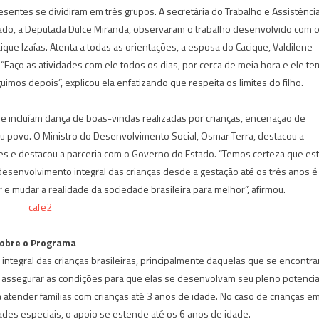
esentes se dividiram em três grupos. A secretária do Trabalho e Assistênci
Estado, a Deputada Dulce Miranda, observaram o trabalho desenvolvido com 
que Izaías. Atenta a todas as orientações, a esposa do Cacique, Valdilene
 “Faço as atividades com ele todos os dias, por cerca de meia hora e ele te
uimos depois”, explicou ela enfatizando que respeita os limites do filho.
ue incluíam dança de boas-vindas realizadas por crianças, encenação de
eu povo. O Ministro do Desenvolvimento Social, Osmar Terra, destacou a
s e destacou a parceria com o Governo do Estado. “Temos certeza que es
desenvolvimento integral das crianças desde a gestação até os três anos é
e mudar a realidade da sociedade brasileira para melhor”, afirmou.
obre o Programa
ntegral das crianças brasileiras, principalmente daquelas que se encontr
o é assegurar as condições para que elas se desenvolvam seu pleno potencia
sa atender famílias com crianças até 3 anos de idade. No caso de crianças e
des especiais, o apoio se estende até os 6 anos de idade.