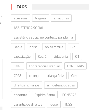
TAGS
io
acessuas
Alagoas
amazonas
a
ASSISTÊNCIA SOCIAL
assistência social no contexto pandemia
Bahia
bolsa
bolsa família
BPC
capacitação
Ceará
cidadania
CIT
CNAS
Conferência Estadual
CONGEMAS
CRAS
criança
criança feliz
Curso
direitos humanos
em defesa do suas
encontro
Espirito Santo
FONSEAS
garantia de direitos
idoso
INSS