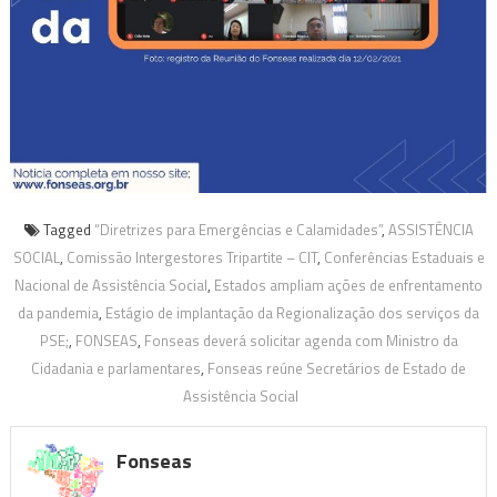
Tagged
“Diretrizes para Emergências e Calamidades”
,
ASSISTÊNCIA
SOCIAL
,
Comissão Intergestores Tripartite – CIT
,
Conferências Estaduais e
Nacional de Assistência Social
,
Estados ampliam ações de enfrentamento
da pandemia
,
Estágio de implantação da Regionalização dos serviços da
PSE;
,
FONSEAS
,
Fonseas deverá solicitar agenda com Ministro da
Cidadania e parlamentares
,
Fonseas reúne Secretários de Estado de
Assistência Social
Fonseas