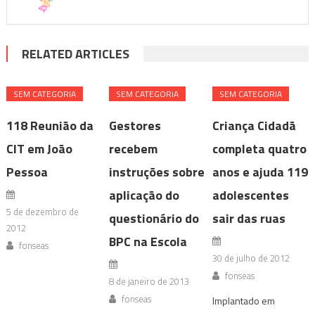
RELATED ARTICLES
SEM CATEGORIA
SEM CATEGORIA
SEM CATEGORIA
118 Reunião da
Gestores
Criança Cidadã
CIT em João
recebem
completa quatro
Pessoa
instruções sobre
anos e ajuda 119
aplicação do
adolescentes
5 de dezembro de
questionário do
sair das ruas
2012
BPC na Escola
fonseas
30 de julho de 2012
fonseas
8 de janeiro de 2013
fonseas
Implantado em