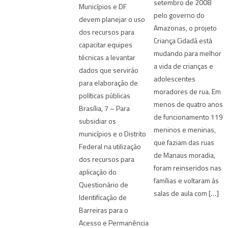
setembro de 2008
Municípios e DF
pelo governo do
devem planejar o uso
Amazonas, o projeto
dos recursos para
Criança Cidadã está
capacitar equipes
mudando para melhor
técnicas a levantar
a vida de crianças e
dados que servirão
adolescentes
para elaboração de
moradores de rua. Em
políticas públicas
menos de quatro anos
Brasília, 7 – Para
de funcionamento 119
subsidiar os
meninos e meninas,
municípios e o Distrito
que faziam das ruas
Federal na utilização
de Manaus moradia,
dos recursos para
foram reinseridos nas
aplicação do
famílias e voltaram às
Questionário de
salas de aula com […]
Identificação de
Barreiras para o
Acesso e Permanência