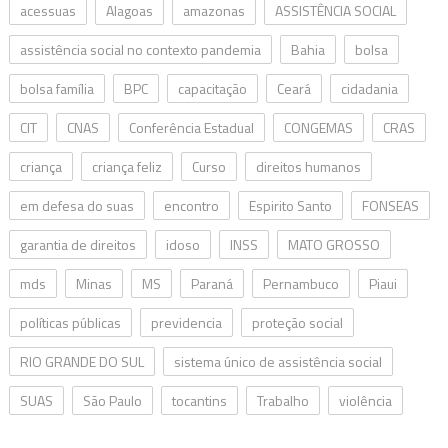
acessuas
Alagoas
amazonas
ASSISTÊNCIA SOCIAL
assistência social no contexto pandemia
Bahia
bolsa
bolsa família
BPC
capacitação
Ceará
cidadania
CIT
CNAS
Conferência Estadual
CONGEMAS
CRAS
criança
criança feliz
Curso
direitos humanos
em defesa do suas
encontro
Espirito Santo
FONSEAS
garantia de direitos
idoso
INSS
MATO GROSSO
mds
Minas
MS
Paraná
Pernambuco
Piaui
políticas públicas
previdencia
proteção social
RIO GRANDE DO SUL
sistema único de assistência social
SUAS
São Paulo
tocantins
Trabalho
violência