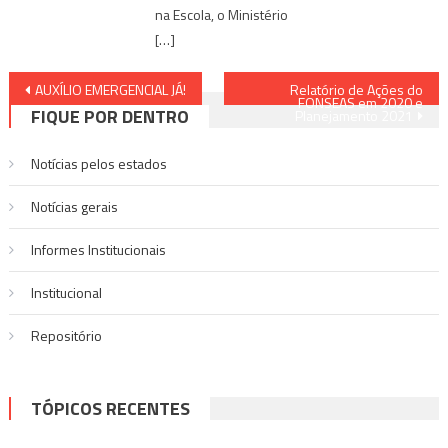
na Escola, o Ministério
[…]
Navegação
AUXÍLIO EMERGENCIAL JÁ!
Relatório de Ações do
FONSEAS em 2020 e
FIQUE POR DENTRO
Planejamento 2021
de
Post
Notícias pelos estados
Notí­cias gerais
Informes Institucionais
Institucional
Repositório
TÓPICOS RECENTES